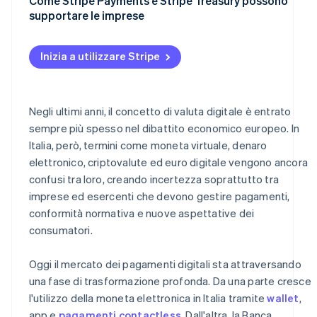
Infrastrutture di pagamento più flessibili
Come Stripe Payments e Stripe Treasury possono
supportare le imprese
Conformità e sicurezza
Stripe Payments
Esperienza cliente e pagamenti istantanei
Inizia a utilizzare Stripe
Stripe Treasury
Negli ultimi anni, il concetto di valuta digitale è entrato
sempre più spesso nel dibattito economico europeo. In
Italia, però, termini come moneta virtuale, denaro
elettronico, criptovalute ed euro digitale vengono ancora
confusi tra loro, creando incertezza soprattutto tra
imprese ed esercenti che devono gestire pagamenti,
conformità normativa e nuove aspettative dei
consumatori.
Oggi il mercato dei pagamenti digitali sta attraversando
una fase di trasformazione profonda. Da una parte cresce
l'utilizzo della moneta elettronica in Italia tramite
wallet
,
app e
pagamenti contactless
. Dall'altra, la Banca