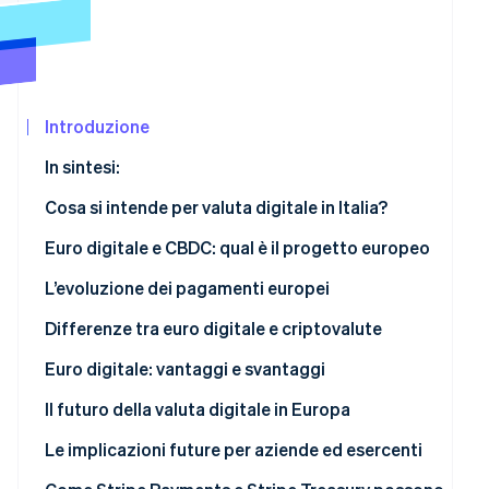
Scopri cosa ti aspetta
Radar
Ecosistema
Prevenzione delle frodi
Partner
Atlas
Stripe App
Costituzione di start-up
Introduzione
Marketplace
Climate
In sintesi:
Rimozione del carbonio
Cosa si intende per valuta digitale in Italia?
Identity
Verifica online dell'identità
Euro digitale e CBDC: qual è il progetto europeo
Euro digitale: come funziona
L’evoluzione dei pagamenti europei
Quando potrebbe diventare operativo l’euro digitale
Differenze tra euro digitale e criptovalute
Stripe Sessions 2026
Esiste già l’euro digitale?
La valuta digitale è uguale alle criptovalute?
Euro digitale: vantaggi e svantaggi
Scopri come Stripe sta costruendo l'infrastruttura econom
Guarda ora
I possibili vantaggi
Il futuro della valuta digitale in Europa
I possibili svantaggi
Le implicazioni future per aziende ed esercenti