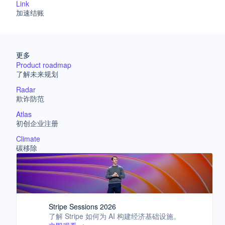
Billing
应用集成
Link
经常性收入
代码示例
加速结账
Metronome
AI 企业
开发者博客
按用量计费
创作者经济
API 状态
联系
游戏
Subscriptions
酒店、旅游与休闲
订阅管理
联系销售
更多
保险
Invoicing
成为合作伙伴
Product roadmap
媒体与娱乐
一次性或定期账单
了解未来规划
非营利组织
Tax
专业服务
销售税和增值税自动化
Radar
零售
Revenue Recognition
欺诈防范
会计自动化
Stripe Sigma
Atlas
自定义报告
初创企业注册
生态系统
Data Pipeline
Climate
数据同步
碳移除
合作伙伴
Stripe App Marketplace
资金管理
Global Payouts
向第三方打款
Crypto
Stripe Sessions 2026
钱包、稳定币发行和发卡基础设施
了解 Stripe 如何为 AI 构建经济基础设施。