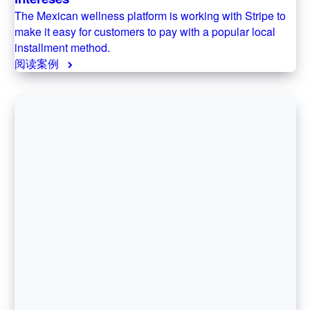
English
The Mexican wellness platform is working with Stripe to
简体中文
make it easy for customers to pay with a popular local
美国
installment method.
English
阅读案例
Español
简体中文
墨西哥
Español
English
挪威
English
葡萄牙
Português
English
日本
日本語
English
瑞典
Svenska