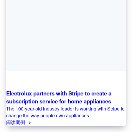
西班牙
Español
English
新加坡
English
简体中文
新西兰
English
匈牙利
English
意大利
Italiano
English
印度
Electrolux partners with Stripe to create a
English
subscription service for home appliances
英国
The 100-year-old industry leader is working with Stripe to
English
change the way people own appliances.
直布罗陀
阅读案例
English