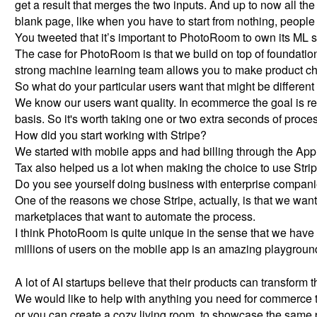
get a result that merges the two inputs. And up to now all th
blank page, like when you have to start from nothing, people 
You
tweeted
that it’s important to PhotoRoom to own its ML 
The case for PhotoRoom is that we build on top of foundation
strong machine learning team allows you to make product choi
So what do your particular users want that might be differen
We know our users want quality. In ecommerce the goal is real
basis. So it's worth taking one or two extra seconds of proces
How did you start working with Stripe?
We started with mobile apps and had billing through the App S
Tax
also helped us a lot when making the choice to use Strip
Do you see yourself doing business with enterprise companie
One of the reasons we chose Stripe, actually, is that we wa
marketplaces that want to automate the process.
I think PhotoRoom is quite unique in the sense that we have t
millions of users on the mobile app is an amazing playground
A lot of AI startups believe that their products can transfor
We would like to help with anything you need for commerce tha
or you can create a cozy living room, to showcase the same pr