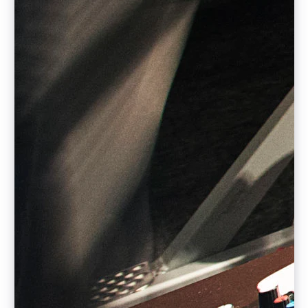
English
德国
Deutsch
English
法国
Français
English
芬兰
English
Svenska
荷兰
Nederlands
English
加拿大
English
Français
捷克
English