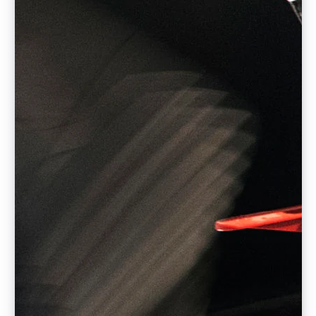
English
奥地利
Deutsch
English
澳大利亚
English
巴西
Português
English
保加利亚
English
比利时
Nederlands
Français
Deutsch
English
波兰
English
丹麦