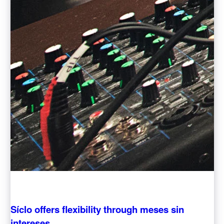
克罗地亚
English
Italiano
拉脱维亚
English
立陶宛
English
列支敦士登
Deutsch
English
卢森堡
Français
Deutsch
English
罗马尼亚
English
马尔他
English
Síclo offers flexibility through meses sin
马来西亚
intereses