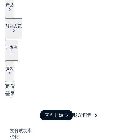
支付
按阶段
文档
学习
在线支付
经常性收入
Global
产品
Managed
Metronome
Payouts
Connect
大型企业
Stripe 文档
博客
Payments
Payments
按用量计费
初创企业
API 参考文档
客户案例
在线支付
备案商家解
Subscriptions
向第三
平台支
库与 SDK
指南
Managed Payments
决方案
解决方案
方打款
付
Stripe Apps
备案商家解决方案
订阅管理
Payment
Crypto
Payment links
links
Invoicing
钱包、
无代码支付
无代码支付
一次性或定期
稳定币
按用例
开发者
Checkout
Checkout
账单
发行和
支持
预构建支付界面
预构建支付
Tax
指南
发卡基
智能体商务
Elements
界面
销售税和增值
础设施
加密货币
获取支持
灵活的 UI 组件
Elements
税自动化
电子商务
接受线上付款
托管支持方案
资源
Payment methods
灵活的 UI 组
Revenue
嵌入式金融
实施预置结账流程
专业服务
接入 125+ 种支付方式
件
Recognition
财务自动化
构建平台或交易市场
Terminal
会计自动化
Payment
定价
全球化企业
管理订阅
线下支付
methods
Stripe Sigma
应用内支付
提供按用量计费
登录
Authorization Boost
接入 125+ 种
交易市场
发行稳定币支持的支付卡
公司
支付成功率优化
自定义报告
支付方式
资金管理
通过智能体配置和管理服务
Link
Data Pipeline
Terminal
平台
加速结账
线下支付
产品路线图
软件即服务
立即开始
联系销售
数据同步
Sessions 年度大会
Authorization
招聘
Boost
营收
资源
资讯中心
支付成功率
Stripe Press
优化
按行业分类