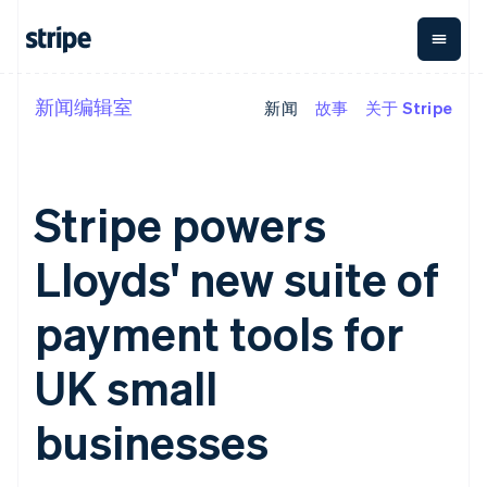
爱沙尼亚
English
奥地利
Deutsch
English
澳大利亚
新闻编辑室
新闻
故事
关于 Stripe
按企业阶段
文档
学习
English
支付
营收
资金管
平台
巴西
理
易市
大型企业
Stripe 文档
博客
Português
English
Payments
Billing
初创企业
API 参考文档
客户案例
保加利亚
在线支付
经常性收入
Global
Conn
库与 SDK
指南
English
Stripe powers
Managed
Metronome
Payouts
Stripe Apps
比利时
Payments
按用量计费
平台
Nederlands
Français
Deutsch
English
备案商家解决
Subscriptions
向第三
Lloyds' new suite of
按应用场景
波兰
方案
方打款
支持
订阅管理
Payment links
English
Crypto
指南
智能体商务
Invoicing
丹麦
钱包、
payment tools for
加密货币
获取支持
无代码支付
一次性或定期
稳定币
English
电子商务
接受线上付款
管理支持方案
Checkout
账单
发行和
德国
嵌入式金融
实施预建结账流程
专业服务
UK small
预构建支付界
Tax
发卡基
Deutsch
English
财务自动化
构建平台或交易市场
面
销售税和增值
础设施
法国
全球化企业
管理订阅
Elements
税自动化
Français
English
businesses
应用内支付
提供按用量计费
灵活的 UI 组件
Revenue
交易市场
发行稳定币支持的支付卡
芬兰
支付方式
Recognition
公司
资金管理
使用代理预配和管理服务
Access to
会计自动化
English
Svenska
平台