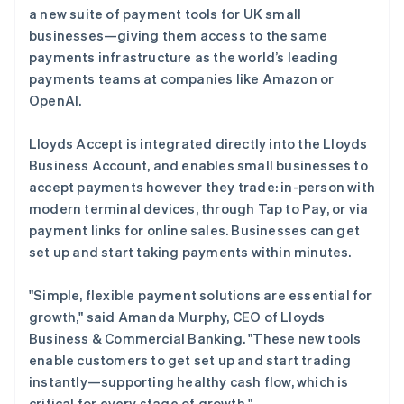
美国
a new suite of payment tools for UK small
English
Español
简体中文
businesses—giving them access to the same
墨西哥
payments infrastructure as the world’s leading
Español
English
挪威
payments teams at companies like Amazon or
Stripe Sessions 2026
了解 Stripe 如何为 AI 构建经济基础设施。
English
OpenAI.
葡萄牙
立即观看
Português
English
Lloyds Accept is integrated directly into the Lloyds
日本
Business Account, and enables small businesses to
日本語
English
瑞典
accept payments however they trade: in-person with
Svenska
English
modern terminal devices, through Tap to Pay, or via
瑞士
payment links for online sales. Businesses can get
Deutsch
Français
Italiano
English
set up and start taking payments within minutes.
塞浦路斯
English
斯洛伐克
"Simple, flexible payment solutions are essential for
English
growth," said Amanda Murphy, CEO of Lloyds
斯洛文尼亚
Business & Commercial Banking. "These new tools
English
Italiano
enable customers to get set up and start trading
泰国
instantly—supporting healthy cash flow, which is
ไทย
English
希腊
critical for every stage of growth."