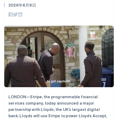
125+
Stripe Sigma
荷兰
产品路线图
SaaS
2026年6月9日
自定义报告
Terminal
Nederlands
English
Sessions 年度大会
线下支付
Data Pipeline
加拿大
招聘
数据同步
Authorization
资源
新闻编辑室
English
Français
Boost
Stripe Press
捷克
支付成功率优
按行业
应用程序集成
English
化
代码示例
克罗地亚
Link
AI 企业
开发者博客
English
Italiano
加速结账
创作者经济
API 状态
联系
拉脱维亚
游戏
English
酒店、旅游与休闲
联系销售
立陶宛
保险
成为合作伙伴
媒体与娱乐
English
更多
非营利组织
列支敦士登
Product roadmap
专业服务
Deutsch
English
了解未来规划
公共部门
卢森堡
零售
Radar
Français
Deutsch
English
欺诈防范
罗马尼亚
English
Atlas
马尔他
LONDON—Stripe, the programmable financial
初创企业注册
生态系统
English
services company, today announced a major
Climate
马来西亚
合作伙伴
partnership with Lloyds, the UK’s largest digital
碳移除
English
简体中文
Stripe App Marketplace
bank. Lloyds will use Stripe to power Lloyds Accept,