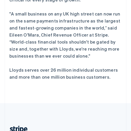
English
西班牙
"A small business on any UK high street can now run
Español
English
on the same payments infrastructure as the largest
新加坡
and fastest-growing companies in the world,” said
English
简体中文
Eileen O'Mara, Chief Revenue Officer at Stripe.
新西兰
“World-class financial tools shouldn't be gated by
English
匈牙利
size and, together with Lloyds, we're reaching more
English
businesses than we ever could alone."
意大利
Italiano
English
Lloyds serves over 26 million individual customers
印度
and more than one million business customers.
English
英国
English
直布罗陀
English
中国内地
简体中文
English
中国香港特别行政区
English
简体中文