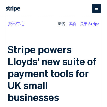
爱沙尼亚
English
奥地利
Deutsch
English
澳大利亚
资讯中心
新闻
案例
关于 Stripe
按企业阶段
文档
学习
English
支付
营收
资金管
平台
巴西
理
易市
大型企业
Stripe 文档
博客
Português
English
Payments
Billing
初创企业
API 参考文档
客户案例
保加利亚
在线支付
经常性收入
Global
Conn
库与 SDK
指南
English
Stripe powers
Payment links
Metronome
Payouts
Stripe Apps
比利时
按用量计费
平台
Nederlands
Français
Deutsch
English
无代码支付
Subscriptions
向第三
Lloyds' new suite of
按应用场景
波兰
Checkout
方打款
支持
预构建支付界
订阅管理
English
Crypto
指南
智能体商务
面
Invoicing
丹麦
钱包、
payment tools for
加密货币
获取支持
一次性或定期
Elements
稳定币
English
电子商务
接受线上付款
托管支持方案
灵活的 UI 组件
账单
发行和
德国
嵌入式金融
实施预置结账流程
专业服务
UK small
Payment
Tax
发卡基
Deutsch
English
财务自动化
构建平台或交易市场
methods
销售税和增值
础设施
法国
全球化企业
管理订阅
接入 125+ 种支
税自动化
Français
English
businesses
应用内支付
提供按用量计费
付方式
Revenue
交易市场
发行稳定币支持的支付卡
芬兰
Terminal
Recognition
公司
资金管理
通过智能体配置和管理服
线下支付
会计自动化
English
Svenska
平台
务