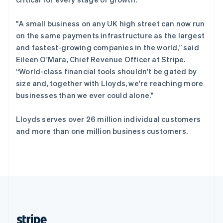
English
西班牙
"A small business on any UK high street can now run
Español
English
on the same payments infrastructure as the largest
新加坡
and fastest-growing companies in the world,” said
English
简体中文
Eileen O'Mara, Chief Revenue Officer at Stripe.
新西兰
“World-class financial tools shouldn't be gated by
English
匈牙利
size and, together with Lloyds, we're reaching more
English
businesses than we ever could alone."
意大利
Italiano
English
Lloyds serves over 26 million individual customers
印度
and more than one million business customers.
English
英国
English
直布罗陀
English
中国内地
简体中文
English
中国香港特别行政区
English
简体中文