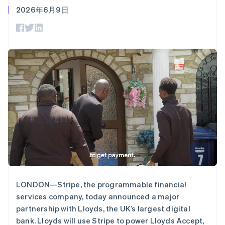
Authorization
Stripe Sigma
荷兰
产品路线图
SaaS
2026年6月9日
Boost
自定义报告
Nederlands
English
Sessions 年度大会
支付成功率优
Data Pipeline
加拿大
招聘
化
数据同步
资讯中心
English
Français
Link
资源
Stripe Press
捷克
加速结账
按行业
English
应用集成
克罗地亚
AI 企业
代码示例
English
Italiano
创作者经济
开发者博客
联系
拉脱维亚
游戏
API 状态
更多
English
酒店、旅游与休闲
联系销售
Product roadmap
立陶宛
保险
成为合作伙伴
了解未来规划
媒体与娱乐
English
非营利组织
列支敦士登
Radar
专业服务
欺诈防范
Deutsch
English
公共部门
卢森堡
Atlas
零售
Français
Deutsch
English
初创企业注册
罗马尼亚
Climate
English
碳移除
马尔他
LONDON—Stripe, the programmable financial
生态系统
English
services company, today announced a major
马来西亚
合作伙伴
partnership with Lloyds, the UK’s largest digital
English
简体中文
Stripe App Marketplace
bank. Lloyds will use Stripe to power Lloyds Accept,