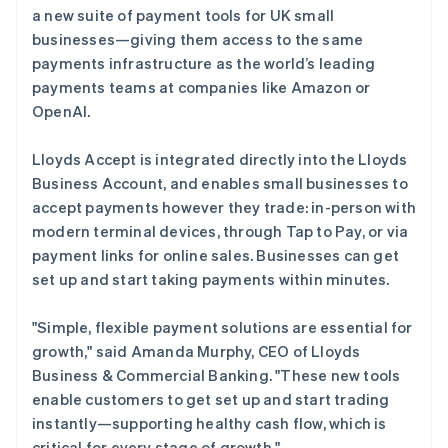
美国
a new suite of payment tools for UK small
English
Español
简体中文
Stripe Sessions 2026
businesses—giving them access to the same
墨西哥
了解 Stripe 如何为 AI 构建经济基础设施。
payments infrastructure as the world’s leading
Español
English
立即观看
挪威
payments teams at companies like Amazon or
English
OpenAI.
葡萄牙
Português
English
Lloyds Accept is integrated directly into the Lloyds
日本
Business Account, and enables small businesses to
日本語
English
瑞典
accept payments however they trade: in-person with
Svenska
English
modern terminal devices, through Tap to Pay, or via
瑞士
payment links for online sales. Businesses can get
Deutsch
Français
Italiano
English
set up and start taking payments within minutes.
塞浦路斯
English
斯洛伐克
"Simple, flexible payment solutions are essential for
English
growth," said Amanda Murphy, CEO of Lloyds
斯洛文尼亚
Business & Commercial Banking. "These new tools
English
Italiano
enable customers to get set up and start trading
泰国
instantly—supporting healthy cash flow, which is
ไทย
English
希腊
critical for every stage of growth."