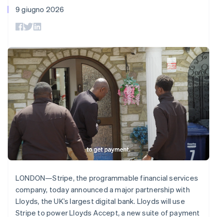
Français
English
utente
Automazione
Gestione del denaro
Gestire gli
9 giugno 2026
Germania
flessibile
Metodi di
della contabilità
Roadmap del prodotto
Piattaforme
abbonamenti
pagamento
Stripe Sigma
Deutsch
English
Conferenza annuale
SaaS
Offrire addebiti in base
Accesso a
Report
Giappone
Sessions
all'utilizzo
oltre 125
personalizzati
Lavora con noi
日本語
English
Emettere carte
Terminal
Data Pipeline
Sala stampa
Gibilterra
garantite da stablecoin
Pagamenti di
Sincronizzazione
Stripe Press
English
Per settore
persona
dei dati
Esegui il provisioning e
Grecia
Authorization
gestisci i servizi con gli
English
Boost
Aziende di IA
agenti
India
Accettazione
Creator economy
Recapiti
English
ottimizzata
Gaming
Irlanda
Link
Ospitalità, viaggi e
Contattaci
English
Pagamento
tempo libero
Diventa nostro partner
Risorse
Italia
Assicurazione
accelerato
Media e
Financial
Italiano
English
intrattenimento
Integrazioni app
Connections
Lettonia
Organizzazioni non
Esempi di codice
Conti finanziari
English
profit
Blog per sviluppatori
collegati
Liechtenstein
Servizi professionali
Stato dell'API
Deutsch
English
LONDON—Stripe, the programmable financial services
Pubblica
Lituania
amministrazione
company, today announced a major partnership with
English
Commercio al dettaglio
Lloyds, the UK’s largest digital bank. Lloyds will use
Altro
Lussemburgo
Stripe to power Lloyds Accept, a new suite of payment
Product roadmap