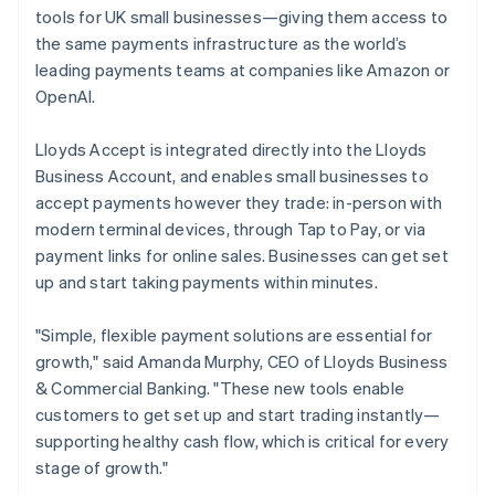
Français
Deutsch
English
Scopri cosa ti aspetta
tools for UK small businesses—giving them access to
Malaysia
the same payments infrastructure as the world’s
Radar
English
简体中文
Ecosistema
Prevenzione delle frodi
Malta
leading payments teams at companies like Amazon or
English
OpenAI.
Partner
Atlas
Messico
Stripe App Marketplace
Costituzione di start-up
Español
English
Lloyds Accept is integrated directly into the Lloyds
Climate
Norvegia
Business Account, and enables small businesses to
Rimozione del carbonio
English
Nuova Zelanda
accept payments however they trade: in-person with
Identity
English
modern terminal devices, through Tap to Pay, or via
Verifica online dell'identità
Paesi Bassi
payment links for online sales. Businesses can get set
Nederlands
English
up and start taking payments within minutes.
Polonia
English
Portogallo
"Simple, flexible payment solutions are essential for
Português
English
Stripe Sessions 2026
growth," said Amanda Murphy, CEO of Lloyds Business
RAS di Hong Kong, Cina
Scopri come Stripe sta costruendo l'infrastruttura economi
& Commercial Banking. "These new tools enable
Guarda ora
English
简体中文
customers to get set up and start trading instantly—
Regno Unito
supporting healthy cash flow, which is critical for every
English
Repubblica Ceca
stage of growth."
English