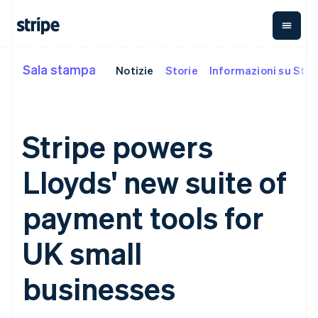
Nederlands
Français
Deutsch
English
Brasile
Português
English
Bulgaria
English
Sala stampa
Notizie
Storie
Informazioni su Stri
Per fase
Documentazione
Fonti di apprendimento
Canada
Pagamenti
Ricavi
Gestione del
English
Français
denaro
Aziende
Documentazione di
Blog
Cina continentale
Payments
Billing
Start-up
Stripe
Storie dei clienti
简体中文
English
Pagamenti
Ricavi ricorrenti
Global
Documentazione di
Guide
Cipro
Stripe powers
online
Metronome
Payouts
riferimento dell'API
English
Addebito a
Managed
Bonifici a
Librerie e SDK
Croazia
Payments
consumo
Stripe Apps
terze parti
Lloyds' new suite of
Per casistica
English
Italiano
Soluzione
Subscriptions
Crypto
Assistenza
Danimarca
merchant of
Gestire gli
Wallet,
Commercio agentico
English
record
Payment links
abbonamenti
emissione di
payment tools for
Criptovalute
Ottieni assistenza
Emirati Arabi Uniti
Invoicing
stablecoin e
Servizi on-
Guide
E-commerce
Piani di assistenza
Pagamenti
Una tantum o
English
ramp per
infrastruttura
Strumenti finanziari
gestiti
UK small
senza codice
ricorrente
Estonia
criptovalute
delle carte
integrati
Accettare pagamenti
Servizi professionali
Checkout
Tax
Acquisti di
English
Automazione per
online
Interfacce di
Automazioni per
criptovaluta
businesses
Finlandia
finanza
Implementare un
pagamento
imposte e IVA
incorporabili
Aziende globali
checkout predefinito
English
Svenska
preconfigurate
Elements
Revenue
Pagamenti in-app
Creare una piattaforma
Francia
Interfaccia
Recognition
Azienda
Marketplace
o un marketplace