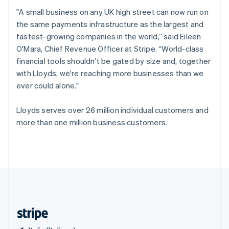
Romania
"A small business on any UK high street can now run on
English
the same payments infrastructure as the largest and
Singapore
fastest-growing companies in the world,” said Eileen
English
简体中文
O'Mara, Chief Revenue Officer at Stripe. “World-class
Slovacchia
financial tools shouldn't be gated by size and, together
English
Slovenia
with Lloyds, we're reaching more businesses than we
English
Italiano
ever could alone."
Spagna
Español
English
Lloyds serves over 26 million individual customers and
Stati Uniti
more than one million business customers.
English
Español
简体中文
Svezia
Svenska
English
Svizzera
Deutsch
Français
Italiano
English
Thailandia
ไทย
English
Ungheria
English