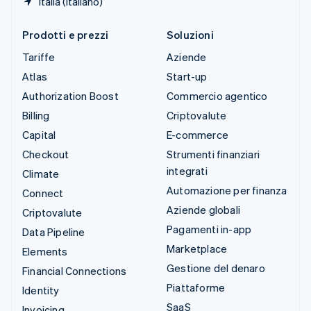
Italia (Italiano)
Prodotti e prezzi
Soluzioni
Tariffe
Aziende
Atlas
Start-up
Authorization Boost
Commercio agentico
Billing
Criptovalute
Capital
E-commerce
Checkout
Strumenti finanziari
integrati
Climate
Automazione per finanza
Connect
Aziende globali
Criptovalute
Pagamenti in-app
Data Pipeline
Marketplace
Elements
Gestione del denaro
Financial Connections
Piattaforme
Identity
SaaS
Invoicing