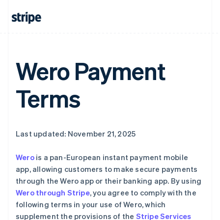
English
爱尔兰
English
爱沙尼亚
English
奥地利
Wero Payment
Deutsch
English
澳大利亚
English
Terms
巴西
Português
English
保加利亚
English
Last updated: November 21, 2025
比利时
Nederlands
Français
Deutsch
English
波兰
Wero
is a pan-European instant payment mobile
English
app, allowing customers to make secure payments
丹麦
through the Wero app or their banking app. By using
English
Wero through Stripe
, you agree to comply with the
德国
following terms in your use of Wero, which
Deutsch
English
法国
supplement the provisions of the
Stripe Services