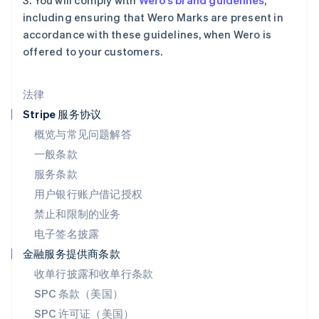
3. You will comply with
Wero’s brand guidelines
,
English
including ensuring that Wero Marks are present in
马来西亚
accordance with these guidelines, when Wero is
English
简体中文
offered to your customers.
美国
English
Español
简体中文
墨西哥
法律
Español
English
挪威
Stripe 服务协议
English
概览与常见问题解答
葡萄牙
一般条款
Português
English
日本
服务条款
日本語
English
用户银行账户借记授权
瑞典
Svenska
English
禁止和限制的业务
瑞士
电子签名披露
Deutsch
Français
Italiano
English
塞浦路斯
金融服务提供商条款
English
收单行披露和收单行条款
斯洛伐克
SPC 条款（美国）
English
斯洛文尼亚
SPC 许可证（美国）