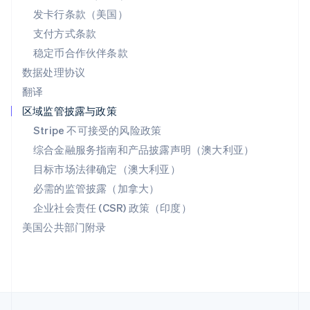
English
Italiano
发卡行条款（美国）
泰国
支付方式条款
ไทย
English
希腊
稳定币合作伙伴条款
English
数据处理协议
西班牙
翻译
Español
English
新加坡
区域监管披露与政策
English
简体中文
Stripe 不可接受的风险政策
新西兰
综合金融服务指南和产品披露声明（澳大利亚）
English
匈牙利
目标市场法律确定（澳大利亚）
English
必需的监管披露（加拿大）
意大利
Italiano
English
企业社会责任 (CSR) 政策（印度）
印度
美国公共部门附录
English
英国
English
直布罗陀
English
中国内地