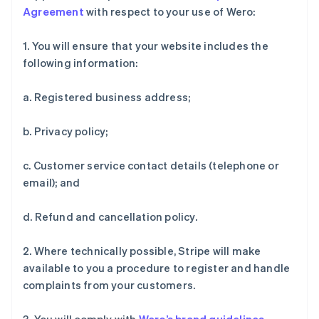
Français
English
Agreement
with respect to your use of Wero:
芬兰
English
Svenska
1. You will ensure that your website includes the
荷兰
following information:
Nederlands
English
加拿大
a. Registered business address;
English
Français
捷克
English
b. Privacy policy;
克罗地亚
English
Italiano
c. Customer service contact details (telephone or
拉脱维亚
email); and
English
立陶宛
English
d. Refund and cancellation policy.
列支敦士登
Deutsch
English
2. Where technically possible, Stripe will make
卢森堡
available to you a procedure to register and handle
Français
Deutsch
English
罗马尼亚
complaints from your customers.
English
马尔他