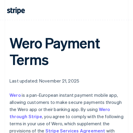
Allemagne
Deutsch
English
Wero Payment
Australie
English
Autriche
Terms
Deutsch
English
Belgique
Nederlands
Français
Deutsch
English
Brésil
Last updated: November 21, 2025
Português
English
Bulgarie
English
Wero
is a pan-European instant payment mobile app,
Canada
allowing customers to make secure payments through
English
Français
the Wero app or their banking app. By using
Wero
Chine continentale
through Stripe
, you agree to comply with the following
简体中文
English
Chypre
terms in your use of Wero, which supplement the
English
provisions of the
Stripe Services Agreement
with