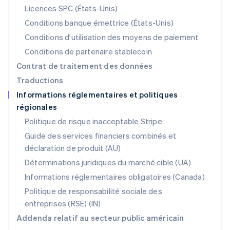
Norvège
Licences SPC (États-Unis)
English
Nouvelle-Zélande
Conditions banque émettrice (États-Unis)
English
Conditions d'utilisation des moyens de paiement
Pays-Bas
Conditions de partenaire stablecoin
Nederlands
English
Pologne
Contrat de traitement des données
English
Traductions
Portugal
Informations réglementaires et politiques
Português
English
régionales
R.A.S. de Hong Kong, Chine
English
简体中文
Politique de risque inacceptable Stripe
République tchèque
Guide des services financiers combinés et
English
déclaration de produit (AU)
Roumanie
English
Déterminations juridiques du marché cible (UA)
Royaume-Uni
Informations réglementaires obligatoires (Canada)
English
Singapour
Politique de responsabilité sociale des
English
简体中文
entreprises (RSE) (IN)
Slovaquie
Addenda relatif au secteur public américain
English