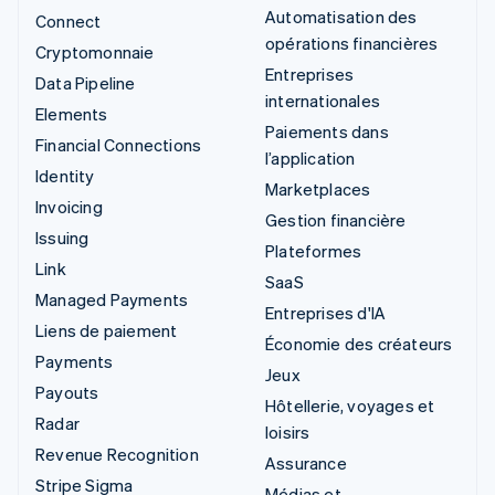
Automatisation des
Connect
opérations financières
Cryptomonnaie
Entreprises
Data Pipeline
internationales
Elements
Paiements dans
Financial Connections
l’application
Identity
Marketplaces
Invoicing
Gestion financière
Issuing
Plateformes
Link
SaaS
Managed Payments
Entreprises d'IA
Liens de paiement
Économie des créateurs
Payments
Jeux
Payouts
Hôtellerie, voyages et
Radar
loisirs
Revenue Recognition
Assurance
Stripe Sigma
Médias et