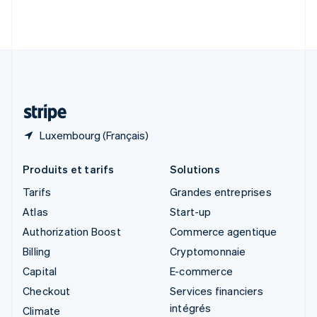
Slovénie
English
Italiano
Suède
Svenska
English
Suisse
Deutsch
Français
Italiano
English
Thaïlande
ไทย
English
Luxembourg (Français)
Produits et tarifs
Solutions
Tarifs
Grandes entreprises
Atlas
Start-up
Authorization Boost
Commerce agentique
Billing
Cryptomonnaie
Capital
E-commerce
Checkout
Services financiers
intégrés
Climate