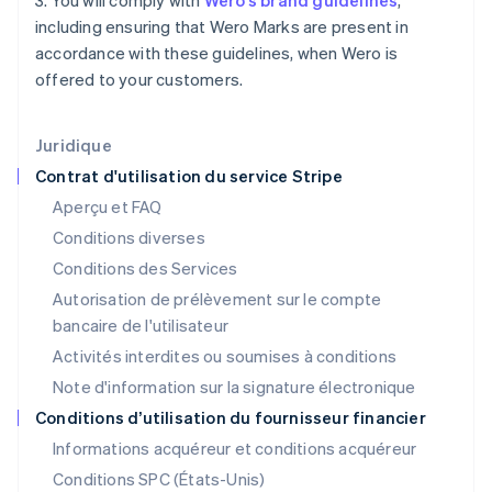
3. You will comply with
Wero’s brand guidelines
,
Inde
including ensuring that Wero Marks are present in
English
Irlande
accordance with these guidelines, when Wero is
English
offered to your customers.
Italie
Italiano
English
Japon
Juridique
日本語
English
Contrat d'utilisation du service Stripe
Lettonie
Aperçu et FAQ
English
Liechtenstein
Conditions diverses
Deutsch
English
Conditions des Services
Lituanie
Autorisation de prélèvement sur le compte
English
Luxembourg
bancaire de l'utilisateur
Français
Deutsch
English
Activités interdites ou soumises à conditions
Malaisie
Note d'information sur la signature électronique
English
简体中文
Malte
Conditions d’utilisation du fournisseur financier
English
Informations acquéreur et conditions acquéreur
Mexique
Español
English
Conditions SPC (États-Unis)