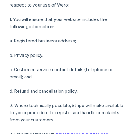
Croatie
respect to your use of Wero:
English
Italiano
Danemark
1. You will ensure that your website includes the
English
Émirats arabes unis
following information:
English
Espagne
a. Registered business address;
Español
English
Estonie
b. Privacy policy;
English
États-Unis
c. Customer service contact details (telephone or
English
Español
简体中文
Finlande
email); and
English
Svenska
France
d. Refund and cancellation policy.
Français
English
Gibraltar
2. Where technically possible, Stripe will make available
English
Grèce
to you a procedure to register and handle complaints
English
from your customers.
Hongrie
English