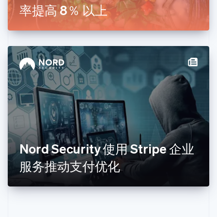
English
Français
率提高 8％ 以上
捷克
English
克罗地亚
English
Italiano
拉脱维亚
English
立陶宛
English
列支敦士登
Deutsch
English
卢森堡
Français
Deutsch
English
罗马尼亚
English
Nord Security 使用 Stripe 企业
马尔他
English
服务推动支付优化
马来西亚
English
简体中文
美国
English
Español
简体中文
墨西哥