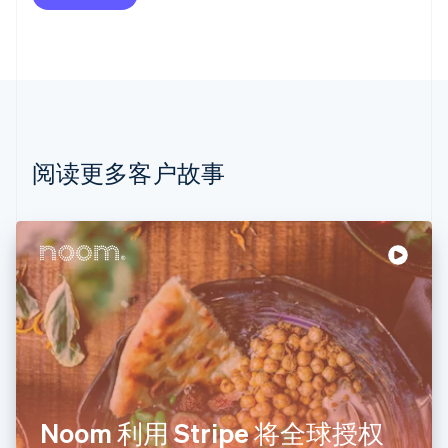
Deutsch
English
澳大利亚
English
巴西
Português
English
保加利亚
English
比利时
Nederlands
Français
Deutsch
English
阅读更多客户故事
波兰
English
丹麦
English
德国
Deutsch
English
法国
Français
English
芬兰
English
Svenska
荷兰
Nederlands
English
Noom 利用 Stripe 将全球授权
加拿大