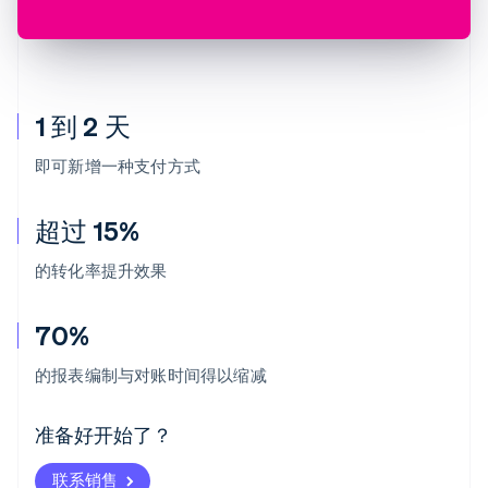
1 到 2 天
即可新增一种支付方式
超过 15%
的转化率提升效果
70%
阿联酋
English
的报表编制与对账时间得以缩减
爱尔兰
English
爱沙尼亚
准备好开始了？
English
奥地利
联系销售