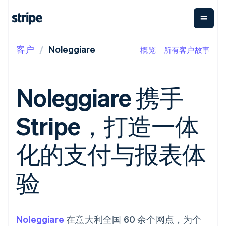
客户
Noleggiare
概览
所有客户故事
按企业阶段
文档
学习
支付
营收
资金管
平台
理
易市
大型企业
Stripe 文档
博客
Payments
Billing
初创企业
API 参考文档
客户案例
Noleggiare 携手
在线支付
经常性收入
Global
Conn
库与 SDK
指南
Managed
Metronome
Payouts
Stripe Apps
Payments
按用量计费
平台
Stripe，打造一体
备案商家解决
Subscriptions
向第三
按应用场景
方案
方打款
支持
订阅管理
Payment links
Crypto
指南
智能体商务
化的支付与报表体
Invoicing
钱包、
加密货币
获取支持
无代码支付
一次性或定期
稳定币
电子商务
接受线上付款
托管支持方案
Checkout
账单
发行和
嵌入式金融
实施预置结账流程
专业服务
验
预构建支付界
Tax
发卡基
财务自动化
构建平台或交易市场
面
销售税和增值
础设施
全球化企业
管理订阅
Elements
税自动化
应用内支付
提供按用量计费
灵活的 UI 组件
Revenue
交易市场
发行稳定币支持的支付卡
Payment
Recognition
公司
资金管理
通过智能体配置和管理服
Noleggiare
methods
在意大利全国 60 余个网点，为个
会计自动化
平台
务