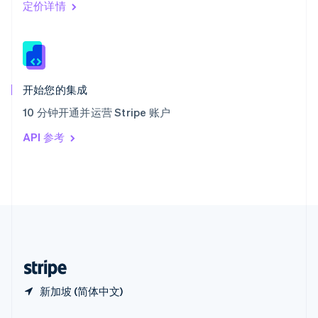
Español
English
定价详情
新加坡
English
简体中文
新西兰
English
匈牙利
English
开始您的集成
意大利
10 分钟开通并运营 Stripe 账户
Italiano
English
印度
API 参考
English
英国
English
直布罗陀
English
中国内地
简体中文
English
中国香港特别行政区
English
简体中文
新加坡 (简体中文)