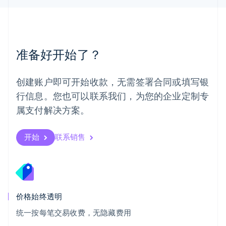
Español
English
挪威
English
葡萄牙
Português
English
准备好开始了？
日本
日本語
English
瑞典
创建账户即可开始收款，无需签署合同或填写银
Svenska
English
瑞士
行信息。您也可以联系我们，为您的企业定制专
Deutsch
Français
Italiano
English
属支付解决方案。
塞浦路斯
English
斯洛伐克
开始
联系销售
English
斯洛文尼亚
English
Italiano
泰国
ไทย
English
希腊
价格始终透明
English
统一按每笔交易收费，无隐藏费用
西班牙