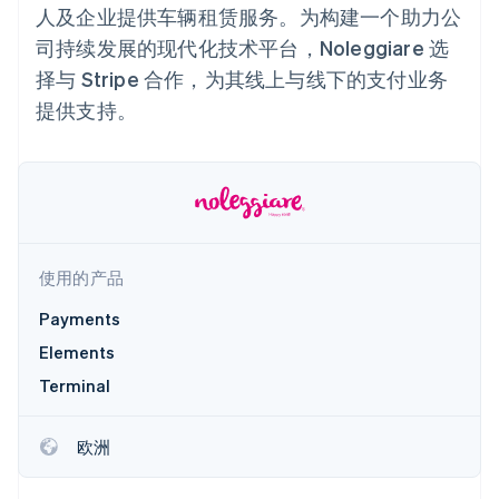
接入 125+ 种支
Stripe Sigma
产品路线图
人及企业提供车辆租赁服务。为构建一个助力公
SaaS
付方式
自定义报告
Sessions 年度大会
司持续发展的现代化技术平台，Noleggiare 选
Terminal
Data Pipeline
招聘
线下支付
数据同步
资讯中心
择与 Stripe 合作，为其线上与线下的支付业务
Authorization
资源
Stripe Press
Boost
提供支持。
按行业
支付成功率优
应用集成
化
AI 企业
代码示例
Link
创作者经济
开发者博客
联系
加速结账
游戏
API 状态
酒店、旅游与休闲
联系销售
保险
成为合作伙伴
媒体与娱乐
非营利组织
使用的产品
更多
专业服务
Product roadmap
公共部门
Payments
了解未来规划
零售
Elements
Radar
欺诈防范
Terminal
Atlas
生态系统
初创企业注册
欧洲
合作伙伴
Climate
Stripe App Marketplace
碳移除