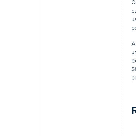
O
c
u
p
A
u
e
S
p