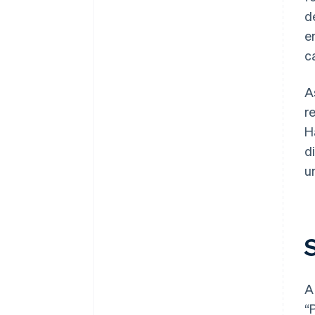
d
e
c
A
r
H
d
u
A
“