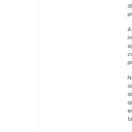
d
p
A
m
a
c
p
N
d
d
q
e
t