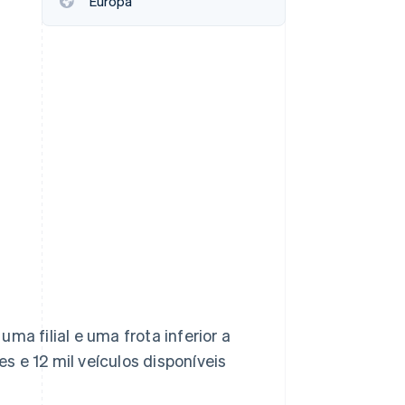
Europa
Stripe Sessions 2026
Veja como a Stripe está
construindo a
infraestrutura
econômica da IA.
Assista agora
a filial e uma frota inferior a
s e 12 mil veículos disponíveis