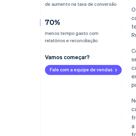
de aumento na taxa de conversão
O
c
70%
t
menos tempo gasto com
R
relatórios e reconciliação
C
Vamos começar?
s
c
Fale com a equipe de vendas
e
p
N
c
f
a
f