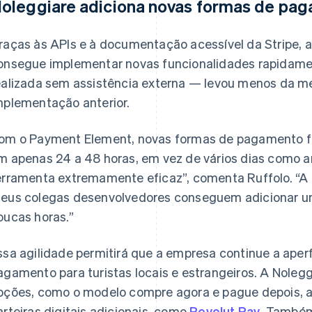
oleggiare adiciona novas formas de pag
raças às APIs e à documentação acessível da Stripe, a
onsegue implementar novas funcionalidades rapidamen
ealizada sem assistência externa — levou menos da 
mplementação anterior.
om o Payment Element, novas formas de pagamento fic
m apenas 24 a 48 horas, em vez de vários dias como 
erramenta extremamente eficaz”, comenta Ruffolo. “A
eus colegas desenvolvedores conseguem adicionar 
oucas horas.”
ssa agilidade permitirá que a empresa continue a aperf
agamento para turistas locais e estrangeiros. A Nolegg
pções, como o modelo compre agora e pague depois, at
arteiras digitais adicionais, como
Revolut Pay
. Também