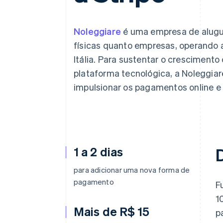
Authorization Boost
Otimizações de aceitação
Link
Checkout acelerado
Noleggiare
é uma empresa de alugue
Financial Connections
físicas quanto empresas, operando a
Dados de contas vinculadas
Itália. Para sustentar o cresciment
plataforma tecnológica, a Noleggiar
impulsionar os pagamentos online e 
1 a 2 dias
para adicionar uma nova forma de
pagamento
F
1
Mais de R$ 15
p