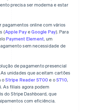
ento precisa ser moderna e estar
r pagamentos online com vários
s (
Apple Pay
e
Google Pay
). Para
elo
Payment Element
, um
 pagamento sem necessidade de
solução de pagamento presencial
. As unidades que aceitam cartões
m o
Stripe Reader S700
e o
S710
,
. As filiais agora podem
és do Stripe Dashboard, que
uipamentos com eficiência.