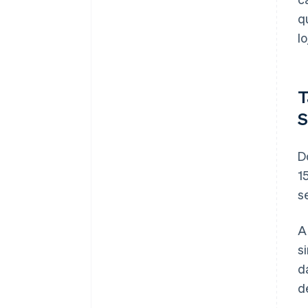
q
l
T
S
D
1
s
A
s
d
d