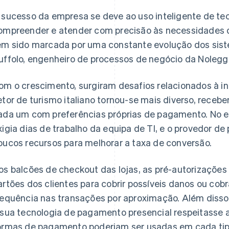
 sucesso da empresa se deve ao uso inteligente de tec
ompreender e atender com precisão às necessidades dos
em sido marcada por uma constante evolução dos siste
uffolo, engenheiro de processos de negócio da Noleggi
om o crescimento, surgiram desafios relacionados à i
etor de turismo italiano tornou-se mais diverso, recebe
ada um com preferências próprias de pagamento. No e
xigia dias de trabalho da equipa de TI, e o provedor d
oucos recursos para melhorar a taxa de conversão.
os balcões de checkout das lojas, as pré-autorizaçõe
artões dos clientes para cobrir possíveis danos ou co
requência nas transações por aproximação. Além disso,
 sua tecnologia de pagamento presencial respeitasse a
ormas de pagamento poderiam ser usadas em cada tipo