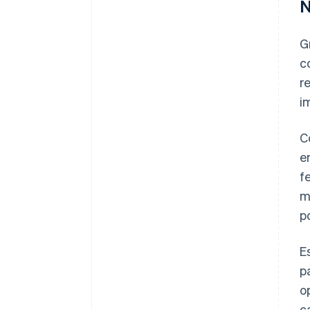
N
G
c
r
i
C
e
f
m
p
E
p
o
c