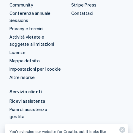
Community
Stripe Press
Conferenza annuale
Contattaci
Sessions
Privacy e termini
Attività vietate e
soggette a limitazioni
Licenze
Mappa del sito
Impostazioni per i cookie
Altre risorse
Servizio clienti
Ricevi assistenza
Piani di assistenza
gestita
You’re viewing our website for Croatia, but it looks like
© 2026 Stripe, LLC