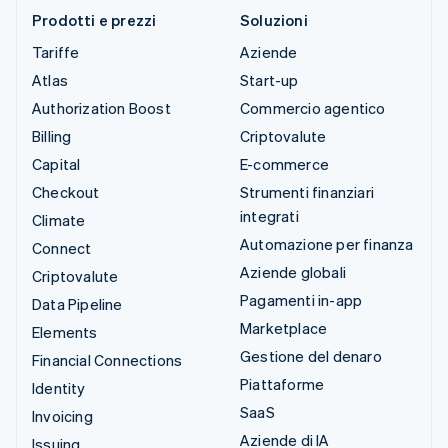
Prodotti e prezzi
Soluzioni
Tariffe
Aziende
Atlas
Start-up
Authorization Boost
Commercio agentico
Billing
Criptovalute
Capital
E-commerce
Checkout
Strumenti finanziari
integrati
Climate
Automazione per finanza
Connect
Aziende globali
Criptovalute
Pagamenti in-app
Data Pipeline
Marketplace
Elements
Gestione del denaro
Financial Connections
Piattaforme
Identity
SaaS
Invoicing
Aziende di IA
Issuing