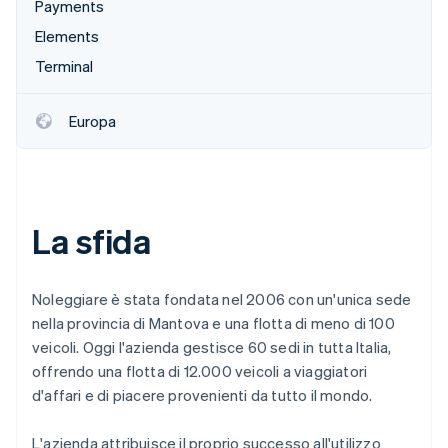
Payments
Scopri cosa ti aspetta
Elements
Radar
Ecosistema
Prevenzione delle frodi
Terminal
Partner
Atlas
Stripe App Marketplace
Costituzione di start-up
Europa
Climate
Rimozione del carbonio
Identity
Verifica online dell'identità
La sfida
Noleggiare è stata fondata nel 2006 con un'unica sede
nella provincia di Mantova e una flotta di meno di 100
Stripe Sessions 2026
Scopri come Stripe sta costruendo l'infrastruttura economi
veicoli. Oggi l'azienda gestisce 60 sedi in tutta Italia,
Guarda ora
offrendo una flotta di 12.000 veicoli a viaggiatori
d'affari e di piacere provenienti da tutto il mondo.
L'azienda attribuisce il proprio successo all'utilizzo