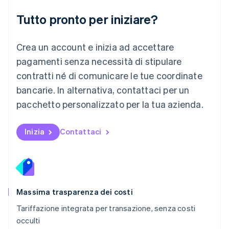
English
简体中文
Tutto pronto per iniziare?
Malta
English
Messico
Crea un account e inizia ad accettare
Español
English
Norvegia
pagamenti senza necessità di stipulare
English
contratti né di comunicare le tue coordinate
Nuova Zelanda
bancarie. In alternativa, contattaci per un
English
Paesi Bassi
pacchetto personalizzato per la tua azienda.
Nederlands
English
Polonia
English
Inizia
Contattaci
Portogallo
Português
English
RAS di Hong Kong, Cina
English
简体中文
Regno Unito
English
Massima trasparenza dei costi
Repubblica Ceca
Tariffazione integrata per transazione, senza costi
English
occulti
Romania