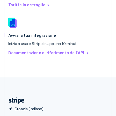
English
Tariffe in dettaglio
Singapore
English
简体中文
Slovacchia
English
Slovenia
English
Italiano
Avvia la tua integrazione
Spagna
Inizia a usare Stripe in appena 10 minuti
Español
English
Stati Uniti
Documentazione di riferimento dell'API
English
Español
简体中文
Svezia
Svenska
English
Svizzera
Deutsch
Français
Italiano
English
Thailandia
ไทย
English
Ungheria
English
Croazia (Italiano)