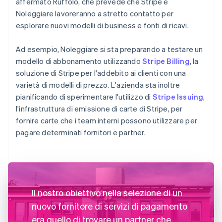
affermato Ruffolo, che prevede che Stripe e
Noleggiare lavoreranno a stretto contatto per
esplorare nuovi modelli di business e fonti di ricavi.
Ad esempio, Noleggiare si sta preparando a testare un
modello di abbonamento utilizzando
Stripe Billing
, la
soluzione di Stripe per l'addebito ai clienti con una
varietà di modelli di prezzo. L'azienda sta inoltre
pianificando di sperimentare l'utilizzo di
Stripe Issuing
,
l'infrastruttura di emissione di carte di Stripe, per
fornire carte che i team interni possono utilizzare per
pagare determinati fornitori e partner.
Il nostro obiettivo nella selezione di un
nuovo fornitore di servizi di pagamento
era quello di trovare un partner che