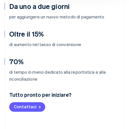
Da uno a due giorni
per aggiungere un nuovo metodo di pagamento
Oltre il 15%
di aumento nel tasso di conversione
70%
di tempo in meno dedicato alla reportistica e alla
riconciliazione
Australia
Tutto pronto per iniziare?
English
Austria
Contattaci
Deutsch
English
Belgio
Nederlands
Français
Deutsch
English
Brasile