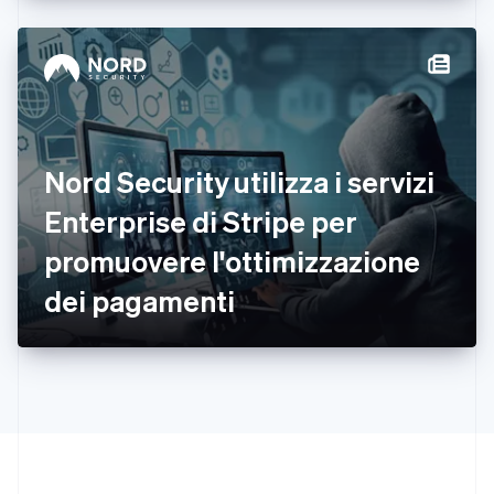
Deutsch
English
Giappone
日本語
English
Gibilterra
English
Grecia
English
India
Nord Security utilizza i servizi
English
Irlanda
Enterprise di Stripe per
English
promuovere l'ottimizzazione
Italia
Italiano
English
dei pagamenti
Lettonia
English
Liechtenstein
Deutsch
English
Lituania
English
Lussemburgo
Français
Deutsch
English
Malaysia