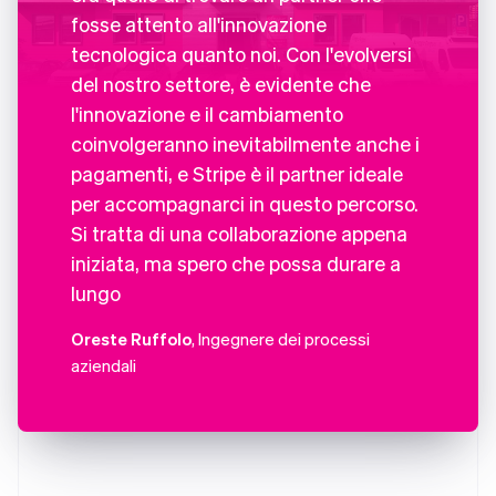
fosse attento all'innovazione
tecnologica quanto noi. Con l'evolversi
del nostro settore, è evidente che
l'innovazione e il cambiamento
coinvolgeranno inevitabilmente anche i
pagamenti, e Stripe è il partner ideale
per accompagnarci in questo percorso.
Si tratta di una collaborazione appena
iniziata, ma spero che possa durare a
lungo
Oreste Ruffolo
, Ingegnere dei processi
aziendali