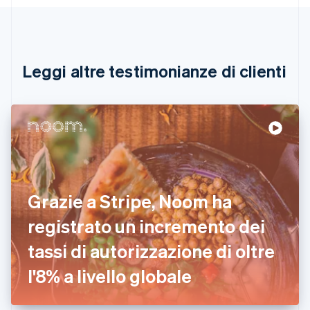
Português
English
Bulgaria
English
Canada
English
Français
Leggi altre testimonianze di clienti
Cina continentale
简体中文
English
Cipro
English
Croazia
English
Italiano
Danimarca
English
Emirati Arabi Uniti
Grazie a Stripe, Noom ha
English
Estonia
registrato un incremento dei
English
tassi di autorizzazione di oltre
Finlandia
English
Svenska
l'8% a livello globale
Francia
Français
English
Germania