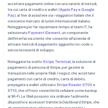
accettare pagamenti online con una varietà di metodi,
tra cui carta di credito e wallet (
Apple Pay
e
Google
Pay
), al fine di assistere sia i viaggiatori italiani che il
crescente mercato di turisti internazionali italiano.
Noleggiare,per far risparmiare tempo al team IT, ha
selezionato
Payment Element
, un componente
dell'interfaccia utente che consente all'azienda di
attivare metodi di pagamento aggiuntivi no-code o
senza necessità di sviluppo.
Noleggiare ha scelto
Stripe Terminal
, la soluzione di
pagamento di persona di Stripe, per gestire le
transazioni nelle proprie filiali. I negozi che accettano
pagamenti con carte di credito, carta di debito,
prepagate e wallet utilizzano
Stripe Reader S700
e
S710
, che offrono connettività cellulare come backup
al Wi-Fi. Le filiali possono ora ordinare facilmente
dispositivi e accessori tramite la Dashboard Stripe, che
gli amministratori utilizzano anche per gestire i