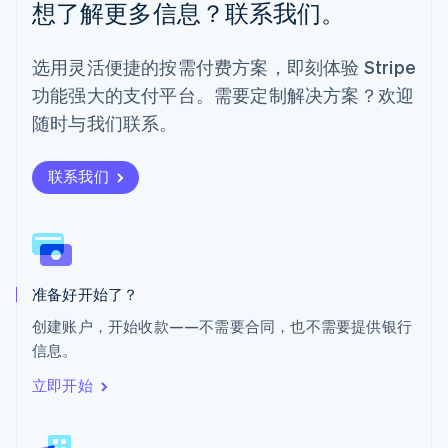
想了解更多信息？联系我们。
Português
English
日本
日本語
English
选用灵活便捷的按需付费方案，即刻体验 Stripe
瑞典
功能强大的支付平台。需要定制解决方案？欢迎
Svenska
English
瑞士
随时与我们联系。
Deutsch
Français
Italiano
English
塞浦路斯
English
联系我们
斯洛伐克
English
斯洛文尼亚
English
Italiano
泰国
ไทย
English
准备好开始了？
希腊
创建账户，开始收款——不需要合同，也不需要提供银行
English
信息。
西班牙
Español
English
立即开始
新加坡
English
简体中文
新西兰