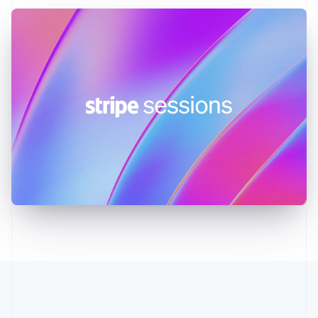
English
Italiano
拉脱维亚
English
立陶宛
English
列支敦士登
Deutsch
English
卢森堡
Français
Deutsch
English
罗马尼亚
English
马尔他
English
马来西亚
English
简体中文
美国
English
Español
简体中文
墨西哥
Español
English
挪威
English
葡萄牙