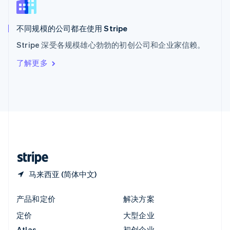
English
匈牙利
English
不同规模的公司都在使用 Stripe
意大利
Stripe 深受各规模雄心勃勃的初创公司和企业家信赖。
Italiano
English
印度
了解更多
English
英国
English
直布罗陀
English
中国内地
简体中文
English
中国香港特别行政区
English
简体中文
马来西亚 (简体中文)
产品和定价
解决方案
定价
大型企业
Atlas
初创企业