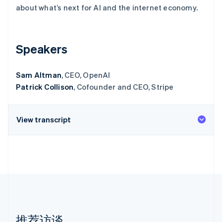
about what’s next for AI and the internet economy.
Stripe Sessions 2026
了解 Stripe 如何为 AI 构建经济基础设施。
立即观看
Speakers
Sam Altman
, CEO, OpenAI
Patrick Collison
, Cofounder and CEO, Stripe
View transcript
推荐访谈