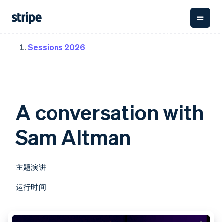
Sessions 2026
按企业阶段
文档
学习
支付
营收
资金管
平台
理
易市
大型企业
Stripe 文档
博客
Payments
Billing
初创企业
API 参考文档
客户案例
在线支付
经常性收入
Global
Conn
库与 SDK
指南
Payment links
Metronome
Payouts
Stripe Apps
A conversation with
按用量计费
平台
无代码支付
Subscriptions
向第三
按应用场景
Checkout
方打款
Sam Altman
支持
预构建支付界
订阅管理
Crypto
指南
智能体商务
面
Invoicing
钱包、
加密货币
获取支持
一次性或定期
Elements
稳定币
电子商务
接受线上付款
托管支持方案
灵活的 UI 组件
账单
发行和
主题演讲
嵌入式金融
实施预置结账流程
专业服务
Payment
Tax
发卡基
财务自动化
构建平台或交易市场
methods
销售税和增值
础设施
全球化企业
管理订阅
运行时间
接入 125+ 种支
税自动化
应用内支付
提供按用量计费
付方式
Revenue
交易市场
发行稳定币支持的支付卡
Terminal
Recognition
公司
资金管理
通过智能体配置和管理服
线下支付
会计自动化
平台
务