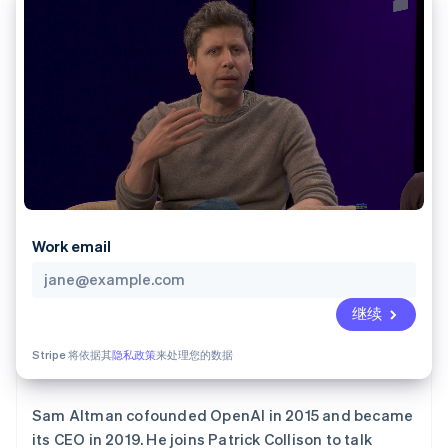
Authorization
Stripe Sigma
产品路线图
SaaS
Boost
自定义报告
Sessions 年度大会
支付成功率优
Data Pipeline
招聘
化
数据同步
资讯中心
Link
资源
Stripe Press
加速结账
按行业
应用集成
AI 企业
代码示例
创作者经济
开发者博客
联系
游戏
API 状态
更多
酒店、旅游与休闲
联系销售
Product roadmap
保险
成为合作伙伴
了解未来规划
媒体与娱乐
Work email
非营利组织
Radar
专业服务
欺诈防范
公共部门
Atlas
零售
继续
初创企业注册
Climate
Stripe 将依据其
隐私政策
来处理您的数据
碳移除
生态系统
合作伙伴
Sam Altman cofounded OpenAI in 2015 and became
Stripe App Marketplace
its CEO in 2019. He joins Patrick Collison to talk