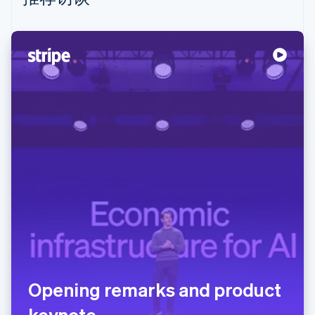
Opening remarks and product
keynote