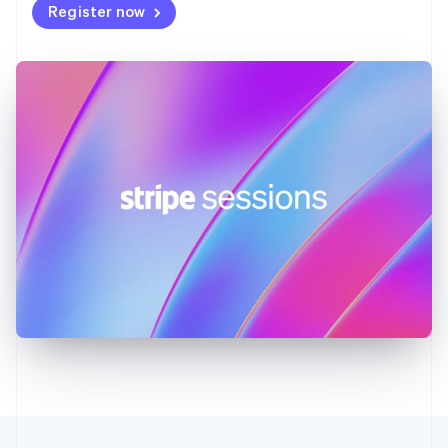
English
Svenska
Register now
Francia
Français
English
Germania
Deutsch
English
Giappone
日本語
English
Gibilterra
English
Grecia
English
India
English
Irlanda
English
Italia
Italiano
English
Lettonia
English
Liechtenstein
Deutsch
English
Lituania
English