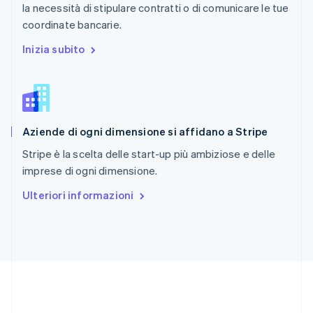
la necessità di stipulare contratti o di comunicare le tue
Repubblica Ceca
coordinate bancarie.
English
Romania
Inizia subito
English
Singapore
English
简体中文
Slovacchia
English
Aziende di ogni dimensione si affidano a Stripe
Slovenia
English
Italiano
Stripe è la scelta delle start-up più ambiziose e delle
Spagna
imprese di ogni dimensione.
Español
English
Stati Uniti
Ulteriori informazioni
English
Español
简体中文
Svezia
Svenska
English
Svizzera
Deutsch
Français
Italiano
English
Thailandia
ไทย
English
Ungheria
English