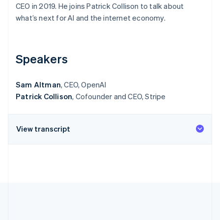
CEO in 2019. He joins Patrick Collison to talk about
Scopri cosa ti aspetta
what’s next for AI and the internet economy.
Radar
Ecosistema
Prevenzione delle frodi
Partner
Atlas
Stripe App Marketplace
Costituzione di start-up
Speakers
Climate
Rimozione del carbonio
Sam Altman
, CEO, OpenAI
Identity
Patrick Collison
, Cofounder and CEO, Stripe
Verifica online dell'identità
View transcript
Stripe Sessions 2026
Scopri come Stripe sta costruendo l'infrastruttura economi
Guarda ora