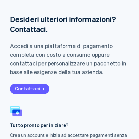
Lussemburgo
Français
Deutsch
English
Desideri ulteriori informazioni?
Malaysia
Contattaci.
English
简体中文
Malta
English
Accedi a una piattaforma di pagamento
Messico
Español
English
completa con costo a consumo oppure
Norvegia
contattaci per personalizzare un pacchetto in
English
Nuova Zelanda
base alle esigenze della tua azienda.
English
Paesi Bassi
Contattaci
Nederlands
English
Polonia
English
Portogallo
Português
English
RAS di Hong Kong, Cina
Tutto pronto per iniziare?
English
简体中文
Regno Unito
Crea un account e inizia ad accettare pagamenti senza
English