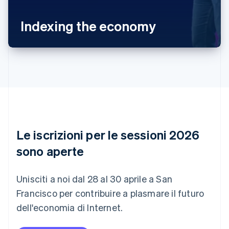
Deutsch
English
Belgio
Indexing the economy
Nederlands
Français
Deutsch
English
Brasile
Português
English
Bulgaria
English
Canada
English
Français
Cina continentale
简体中文
English
Cipro
English
Le iscrizioni per le sessioni 2026
Croazia
English
Italiano
sono aperte
Danimarca
English
Emirati Arabi Uniti
Unisciti a noi dal 28 al 30 aprile a San
English
Francisco per contribuire a plasmare il futuro
Estonia
dell'economia di Internet.
English
Finlandia