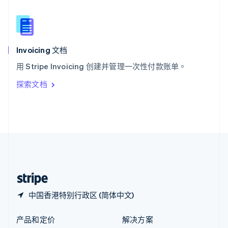
English
简体中文
新西兰
English
匈牙利
English
Invoicing 文档
意大利
用 Stripe Invoicing 创建并管理一次性付款账单。
Italiano
English
印度
探索文档
English
英国
English
直布罗陀
English
中国内地
简体中文
English
中国香港特别行政区
English
简体中文
中国香港特别行政区 (简体中文)
产品和定价
解决方案