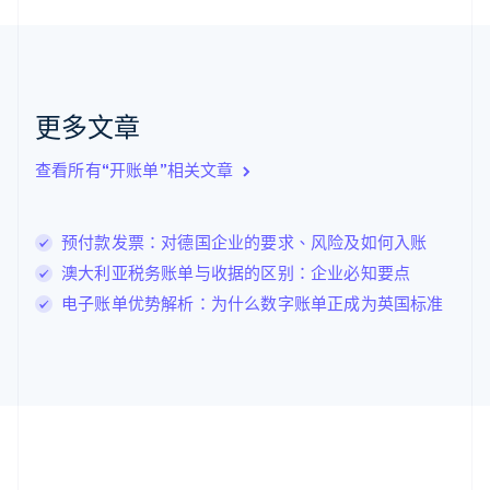
English
克罗地亚
English
Italiano
拉脱维亚
English
更多文章
立陶宛
English
列支敦士登
查看所有“开账单”相关文章
Deutsch
English
卢森堡
Français
Deutsch
English
预付款发票：对德国企业的要求、风险及如何入账
罗马尼亚
澳大利亚税务账单与收据的区别：企业必知要点
English
马尔他
电子账单优势解析：为什么数字账单正成为英国标准
English
马来西亚
English
简体中文
美国
English
Español
简体中文
墨西哥
Español
English
挪威