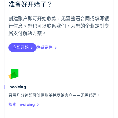
准备好开始了？
English
葡萄牙
Português
English
创建账户即可开始收款，无需签署合同或填写银
日本
行信息。您也可以联系我们，为您的企业定制专
日本語
English
瑞典
属支付解决方案。
Svenska
English
瑞士
Deutsch
Français
Italiano
English
立即开始
联系销售
塞浦路斯
English
斯洛伐克
English
斯洛文尼亚
English
Italiano
泰国
Invoicing
ไทย
English
希腊
只需几分钟即可创建账单并发给客户——无需代码。
English
探索 Invoicing
西班牙
Español
English
新加坡