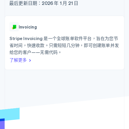
接入 125+ 种支
Stripe Sigma
最后更新日期：2026 年 1 月 21 日
产品路线图
SaaS
付方式
自定义报告
Sessions 年度大会
Authorization
Data Pipeline
招聘
Boost
数据同步
资讯中心
支付成功率优
资源
Stripe Press
Invoicing
化
按行业
Link
应用集成
Stripe Invoicing 是一个全球账单软件平台，旨在为您节
加速结账
AI 企业
代码示例
创作者经济
开发者博客
省时间，快速收款。只需短短几分钟，即可创建账单并发
联系
游戏
API 状态
给您的客户——无需代码。
酒店、旅游与休闲
联系销售
了解更多
保险
成为合作伙伴
更多
媒体与娱乐
Product roadmap
非营利组织
了解未来规划
专业服务
公共部门
Radar
零售
欺诈防范
Atlas
初创企业注册
生态系统
Climate
碳移除
合作伙伴
Stripe App Marketplace