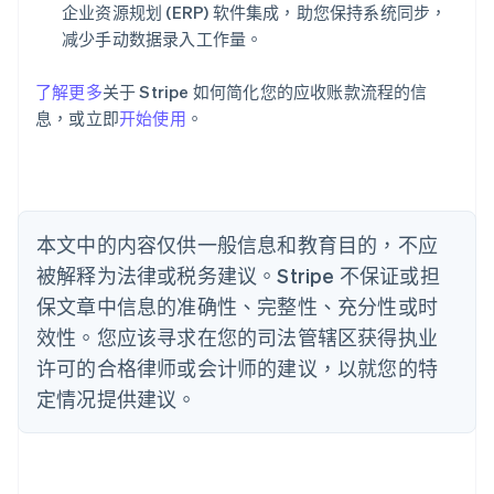
企业资源规划 (ERP) 软件集成，助您保持系统同步，
English
巴西
减少手动数据录入工作量。
Português
English
保加利亚
了解更多
关于 Stripe 如何简化您的应收账款流程的信
English
息，或立即
开始使用
。
比利时
Nederlands
Français
Deutsch
English
波兰
English
丹麦
English
本文中的内容仅供一般信息和教育目的，不应
德国
被解释为法律或税务建议。Stripe 不保证或担
Deutsch
English
法国
保文章中信息的准确性、完整性、充分性或时
Français
English
效性。您应该寻求在您的司法管辖区获得执业
芬兰
许可的合格律师或会计师的建议，以就您的特
English
Svenska
定情况提供建议。
荷兰
Nederlands
English
加拿大
English
Français
捷克