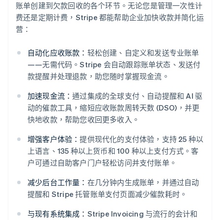
账单创建到欠款回收的各个环节。无论您是管理一次性计
费还是定期计费，Stripe 都能帮助企业加快收款并简化运
营：
自动化应收账款：
轻松创建、自定义和发送专业账单
——无需代码。Stripe 会自动跟踪账单状态、发送付
款提醒并处理退款，助您随时掌握现金流。
加速现金流：
通过集成的全球支付、自动提醒和 AI 驱
动的催款工具，缩短应收账款周转天数 (DSO)，并更
快地收款，帮助您收回更多收入。
阿联酋
增强客户体验：
提供现代化的支付体验，支持 25 种以
English
上语言、135 种以上货币和 100 种以上支付方式。客
爱尔兰
户可通过自助客户门户轻松访问并支付账单。
English
爱沙尼亚
减少后台工作量：
在几分钟内生成账单，并通过自动
English
提醒和 Stripe 托管账单支付页面减少催款耗时。
奥地利
Deutsch
English
与现有系统集成：
Stripe Invoicing 与流行的会计和
澳大利亚