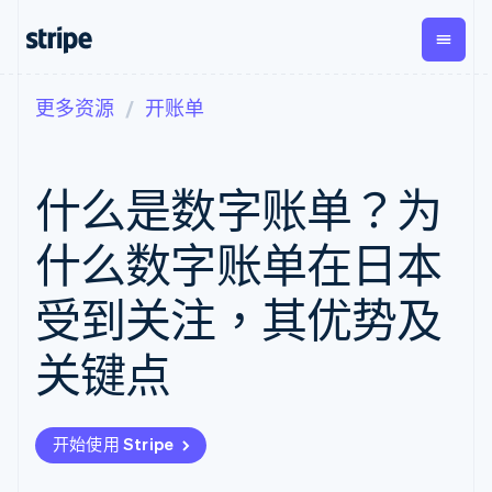
更多资源
开账单
按企业阶段
文档
学习
支付
营收
资金管
平台
理
易市
大型企业
Stripe 文档
博客
Payments
Billing
初创企业
API 参考文档
客户案例
什么是数字账单？为
在线支付
经常性收入
Global
Conn
库与 SDK
指南
Managed
Metronome
Payouts
Stripe Apps
Payments
按用量计费
平台
什么数字账单在日本
备案商家解决
Subscriptions
向第三
按应用场景
方案
方打款
支持
订阅管理
Payment links
Crypto
受到关注，其优势及
指南
智能体商务
Invoicing
钱包、
加密货币
获取支持
无代码支付
一次性或定期
稳定币
电子商务
接受线上付款
托管支持方案
Checkout
账单
关键点
发行和
嵌入式金融
实施预置结账流程
专业服务
预构建支付界
Tax
发卡基
财务自动化
构建平台或交易市场
面
销售税和增值
础设施
全球化企业
管理订阅
Elements
税自动化
应用内支付
提供按用量计费
灵活的 UI 组件
Revenue
开始使用 Stripe
交易市场
发行稳定币支持的支付卡
Payment
Recognition
公司
资金管理
通过智能体配置和管理服
methods
会计自动化
平台
务