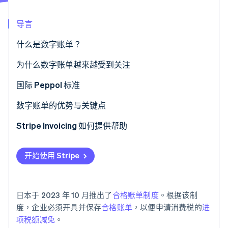
导言
Stripe Sessions 2026
什么是数字账单？
了解 Stripe 如何为 AI 构建经济基础设施。
立即观看
数字账单与电子账单的区别
为什么数字账单越来越受到关注
国际 Peppol 标准
数字账单的优势与关键点
优势
Stripe Invoicing 如何提供帮助
关键点
开始使用 Stripe
日本于 2023 年 10 月推出了
合格账单制度
。根据该制
度，企业必须开具并保存
合格账单
，以便申请消费税的
进
项税额减免
。