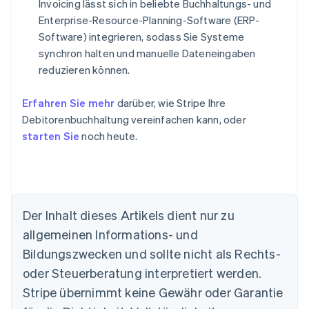
Invoicing lässt sich in beliebte Buchhaltungs- und
Enterprise-Resource-Planning-Software (ERP-
Software) integrieren, sodass Sie Systeme
synchron halten und manuelle Dateneingaben
reduzieren können.
Erfahren Sie mehr
darüber, wie Stripe Ihre
Debitorenbuchhaltung vereinfachen kann, oder
starten Sie
noch heute.
Der Inhalt dieses Artikels dient nur zu
Australien
allgemeinen Informations- und
English
Belgien
Bildungszwecken und sollte nicht als Rechts-
Nederlands
Français
Deutsch
English
oder Steuerberatung interpretiert werden.
Brasilien
Stripe übernimmt keine Gewähr oder Garantie
Português
English
Bulgarien