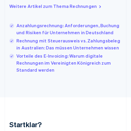
Italiano
English
Weitere Artikel zum Thema Rechnungen
Japan
日本語
English
Kanada
Anzahlungsrechnung: Anforderungen, Buchung
English
Français
und Risiken für Unternehmen in Deutschland
Kroatien
English
Italiano
Rechnung mit Steuerausweis vs. Zahlungsbeleg
Lettland
in Australien: Das müssen Unternehmen wissen
English
Vorteile des E-Invoicing: Warum digitale
Liechtenstein
Rechnungen im Vereinigten Königreich zum
Deutsch
English
Litauen
Standard werden
English
Luxemburg
Français
Deutsch
English
Malaysia
English
简体中文
Malta
English
Mexiko
Startklar?
Español
English
Neuseeland