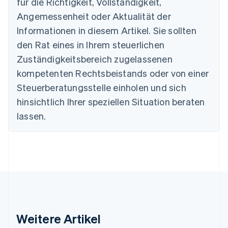
für die Richtigkeit, Vollständigkeit,
English
Angemessenheit oder Aktualität der
Dänemark
Informationen in diesem Artikel. Sie sollten
English
Deutschland
den Rat eines in Ihrem steuerlichen
Deutsch
English
Zuständigkeitsbereich zugelassenen
Estland
English
kompetenten Rechtsbeistands oder von einer
Festlandchina
Steuerberatungsstelle einholen und sich
简体中文
English
Finnland
hinsichtlich Ihrer speziellen Situation beraten
English
Svenska
lassen.
Frankreich
Français
English
Gibraltar
English
Griechenland
English
Indien
English
Irland
Weitere Artikel
English
Italien