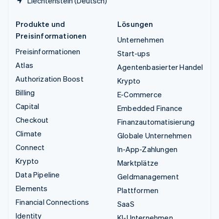
Liechtenstein (Deutsch)
Produkte und
Lösungen
Preisinformationen
Unternehmen
Preisinformationen
Start-ups
Atlas
Agentenbasierter Handel
Authorization Boost
Krypto
Billing
E-Commerce
Capital
Embedded Finance
Checkout
Finanzautomatisierung
Climate
Globale Unternehmen
Connect
In-App-Zahlungen
Krypto
Marktplätze
Data Pipeline
Geldmanagement
Elements
Plattformen
Financial Connections
SaaS
Identity
KI-Unternehmen