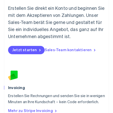
English
Erstellen Sie direkt ein Konto und beginnen Sie
Niederlande
mit dem Akzeptieren von Zahlungen. Unser
Nederlands
English
Norwegen
Sales-Team berät Sie gerne und gestaltet für
English
Sie ein individuelles Angebot, das ganz auf Ihr
Österreich
Deutsch
English
Unternehmen abgestimmt ist.
Polen
English
Portugal
Jetzt starten
Sales-Team kontaktieren
Português
English
Rumänien
English
Schweden
Svenska
English
Schweiz
Deutsch
Français
Italiano
English
Invoicing
Singapur
English
简体中文
Erstellen Sie Rechnungen und senden Sie sie in wenigen
Slowakei
Minuten an Ihre Kundschaft – kein Code erforderlich.
English
Mehr zu Stripe Invoicing
Slowenien