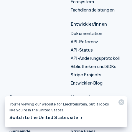
Ecosystem
Fachdienstleistungen
Entwickler/innen
Dokumentation
API-Referenz
API-Status
API-Änderungsprotokoll
Bibliotheken und SDKs
Stripe Projects
Entwickler-Blog
Ressourcen
Unternehmen
You’re viewing our website for Liechtenstein, but it looks
Leitfäden
Produkt-Roadmap
like you’re in the United States.
Kundenstories
Karriere
Switch to the United States site
Blog
Newsroom
Gemeinde
Stripe Press