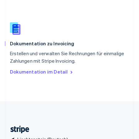
English
Italiano
Sonderverwaltungsregion Hongkong,
China
English
简体中文
Spanien
Español
English
Dokumentation zu Invoicing
Thailand
ไทย
English
Erstellen und verwalten Sie Rechnungen für einmalige
Tschechische Republik
Zahlungen mit Stripe Invoicing.
English
Ungarn
Dokumentation im Detail
English
Vereinigte Arabische Emirate
English
Vereinigte Staaten
English
Español
简体中文
Vereinigtes Königreich
English
Zypern
English