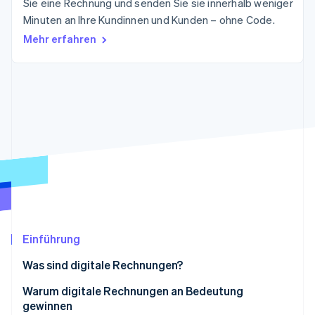
Sie eine Rechnung und senden Sie sie innerhalb weniger
Betrugsprävention
Ecosystem
Minuten an Ihre Kundinnen und Kunden – ohne Code.
Atlas
Mehr erfahren
Start-up-Gründung
Partner
Stripe App-Marktplatz
Climate
CO₂-Entnahme
Stripe-Sessions 2026
Erfahren Sie, wie Stripe Lösungen für die Wirtschaft
Jetzt ansehen
Einführung
Was sind digitale Rechnungen?
Der Unterschied zwischen digitalen Rechnungen
Warum digitale Rechnungen an Bedeutung
und elektronischen Rechnungen
gewinnen