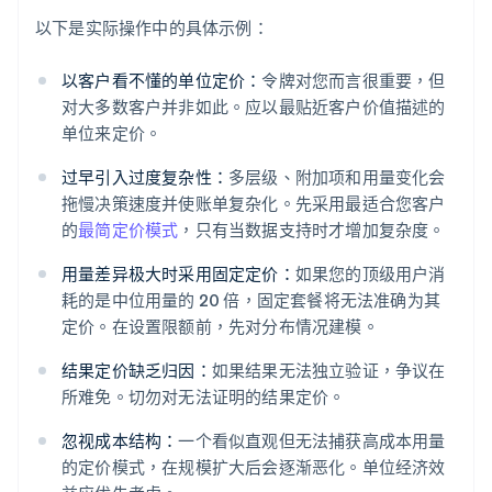
以下是实际操作中的具体示例：
以客户看不懂的单位定价：
令牌对您而言很重要，但
对大多数客户并非如此。应以最贴近客户价值描述的
单位来定价。
过早引入过度复杂性：
多层级、附加项和用量变化会
拖慢决策速度并使账单复杂化。先采用最适合您客户
的
最简定价模式
，只有当数据支持时才增加复杂度。
用量差异极大时采用固定定价：
如果您的顶级用户消
耗的是中位用量的 20 倍，固定套餐将无法准确为其
定价。在设置限额前，先对分布情况建模。
结果定价缺乏归因：
如果结果无法独立验证，争议在
所难免。切勿对无法证明的结果定价。
忽视成本结构：
一个看似直观但无法捕获高成本用量
的定价模式，在规模扩大后会逐渐恶化。单位经济效