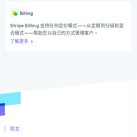
接入 125+ 种支
Stripe Sigma
产品路线图
SaaS
付方式
自定义报告
Sessions 年度大会
Authorization
Data Pipeline
Billing
招聘
Boost
数据同步
资讯中心
支付成功率优
资源
Stripe Billing 支持任何定价模式——从定期到分级和混
Stripe Press
化
按行业
合模式——帮助您以自己的方式管理客户。
Link
应用集成
加速结账
了解更多
AI 企业
代码示例
创作者经济
开发者博客
联系
游戏
API 状态
酒店、旅游与休闲
联系销售
保险
成为合作伙伴
更多
媒体与娱乐
Product roadmap
非营利组织
了解未来规划
专业服务
公共部门
Radar
零售
欺诈防范
Atlas
初创企业注册
生态系统
Climate
碳移除
合作伙伴
导言
Stripe App Marketplace