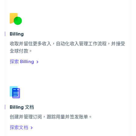
塞浦路斯
English
斯洛伐克
English
斯洛文尼亚
English
Italiano
Billing
泰国
ไทย
English
收取并留住更多收入，自动化收入管理工作流程，并接受
希腊
全球付款。
English
探索 Billing
西班牙
Español
English
新加坡
English
简体中文
新西兰
English
匈牙利
English
Billing 文档
意大利
创建并管理订阅，跟踪用量并签发账单。
Italiano
English
印度
探索文档
English