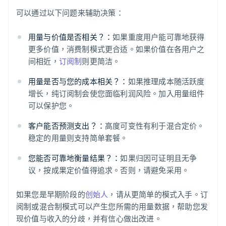
可以通过以下问题来辅助决策：
用量与价值是否相关？：
如果重度用户能可靠地获得
更多价值，消费制模式更合适。如果价值在各用户之
间相近，
订阅制
则更简洁。
用量是否与您的成本相关？：
如果推理成本随活跃度
增长，纯订阅制会使您面临利润风险。加入用量组件
可以保护您。
客户能否预测支出？：
高度可变性有利于混合定价。
稳定的用量则支持简单套餐。
您能否可靠地衡量结果？：
如果归因可证明且无争
议，按成果定价值得追求。否则，请避免采用。
如果您是早期阶段的
创始人
，请从更简单的模式入手。订
阅制或混合制模式可以产生您所需的用量数据，帮助您发
现价值与收入的分歧，并有信心做出改进。