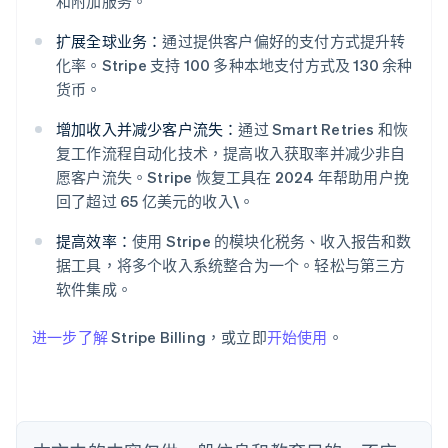
和附加服务。
扩展全球业务：
通过提供客户偏好的支付方式提升转
化率。Stripe 支持 100 多种本地支付方式及 130 余种
阿联酋
货币。
English
爱尔兰
增加收入并减少客户流失：
通过 Smart Retries 和恢
English
复工作流程自动化技术，提高收入获取率并减少非自
爱沙尼亚
愿客户流失。Stripe 恢复工具在 2024 年帮助用户挽
English
回了超过 65 亿美元的收入\。
奥地利
Deutsch
English
提高效率：
使用 Stripe 的模块化税务、收入报告和数
澳大利亚
据工具，将多个收入系统整合为一个。轻松与第三方
English
巴西
软件集成。
Português
English
保加利亚
进一步了解
Stripe Billing，或立即
开始使用
。
English
比利时
Nederlands
Français
Deutsch
English
波兰
English