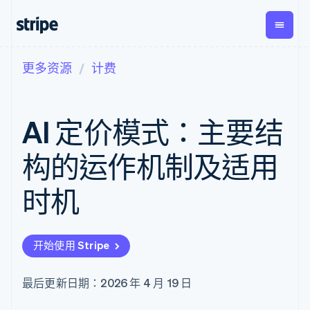
更多资源
计费
按企业阶段
文档
学习
支付
营收
资金管
平台
理
易市
大型企业
Stripe 文档
博客
Payments
Billing
初创企业
API 参考文档
客户案例
AI 定价模式：主要结
在线支付
经常性收入
Global
Conn
库与 SDK
指南
Managed
Metronome
Payouts
Stripe Apps
Payments
按用量计费
平台
构的运作机制及适用
备案商家解决
Subscriptions
向第三
按应用场景
方案
方打款
支持
订阅管理
Payment links
Crypto
时机
指南
智能体商务
Invoicing
钱包、
加密货币
获取支持
无代码支付
一次性或定期
稳定币
电子商务
接受线上付款
托管支持方案
Checkout
账单
发行和
嵌入式金融
实施预置结账流程
专业服务
预构建支付界
Tax
发卡基
开始使用 Stripe
财务自动化
构建平台或交易市场
面
销售税和增值
础设施
全球化企业
管理订阅
Elements
税自动化
应用内支付
提供按用量计费
灵活的 UI 组件
Revenue
最后更新日期：2026 年 4 月 19 日
交易市场
发行稳定币支持的支付卡
Payment
Recognition
公司
资金管理
通过智能体配置和管理服
methods
会计自动化
平台
务