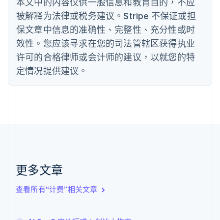
丹麦
本文中的内容仅供一般信息和教育目的，不应
English
被解释为法律或税务建议。Stripe 不保证或担
德国
保文章中信息的准确性、完整性、充分性或时
Deutsch
English
法国
效性。您应该寻求在您的司法管辖区获得执业
Français
English
许可的合格律师或会计师的建议，以就您的特
芬兰
定情况提供建议。
English
Svenska
荷兰
Nederlands
English
加拿大
English
Français
捷克
English
克罗地亚
English
Italiano
拉脱维亚
更多文章
English
立陶宛
查看所有“计费”相关文章
English
列支敦士登
Deutsch
English