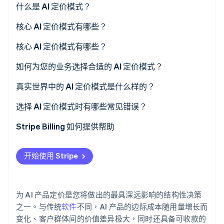
什么是 AI 定价模式？
核心 AI 定价模式有哪些？
Stripe Sessions 2026
了解 Stripe 如何为 AI 构建经济基础设施。
订阅制（分级套餐）
核心 AI 定价模式有哪些？
立即观看
消费制（按用量）
订阅制（分级套餐）
如何为您的业务选择合适的 AI 定价模式？
混合制（订阅加用量）
消费制（按用量）
真实世界中的 AI 定价模式是什么样的？
结果制（按结果付费）
混合制（订阅加用量）
选择 AI 定价模式时有哪些常见错误？
席位制（按用户数）
结果制（按结果付费）
Stripe Billing 如何提供帮助
能力制（模式分级）
席位制（按用户数）
开始使用 Stripe
能力制（模式分级）
为 AI 产品定价是您将做出的最具深远影响的结构性决策
之一。与传统
软件
不同，AI 产品的边际成本随用量增长而
变化、客户群体间的价值差异极大，同时还具备可收款的