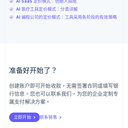
卢森堡
AI SaaS 定价模式：创始人指南
Français
Deutsch
English
AI 医疗工具定价模式：分类详解
罗马尼亚
AI 编程公司的定价模式：工具采用各阶段的有效策略
English
马尔他
English
马来西亚
English
简体中文
美国
English
Español
简体中文
墨西哥
Español
English
准备好开始了？
挪威
English
葡萄牙
创建账户即可开始收款，无需签署合同或填写银
Português
English
行信息。您也可以联系我们，为您的企业定制专
日本
日本語
English
属支付解决方案。
瑞典
Svenska
English
瑞士
立即开始
联系销售
Deutsch
Français
Italiano
English