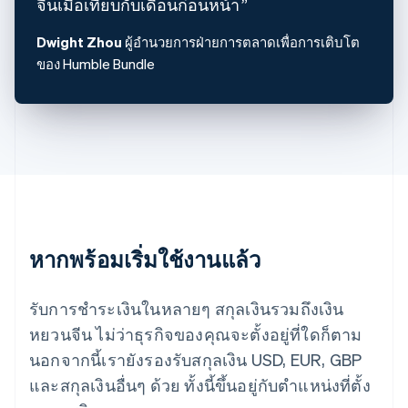
จีนเมื่อเทียบกับเดือนก่อนหน้า
English
ฝรั่งเศส
Dwight Zhou
ผู้อำนวยการฝ่ายการตลาดเพื่อการเติบโต
Français
English
ของ Humble Bundle
ฟินแลนด์
English
Svenska
มอลตา
English
มาเลเซีย
English
简体中文
เม็กซิโก
Español
English
ยิบรอลตาร์
English
เยอรมนี
หากพร้อมเริ่มใช้งานแล้ว
Deutsch
English
โรมาเนีย
รับการชำระเงินในหลายๆ สกุลเงินรวมถึงเงิน
English
ลักเซมเบิร์ก
หยวนจีน ไม่ว่าธุรกิจของคุณจะตั้งอยู่ที่ใดก็ตาม
Français
Deutsch
English
นอกจากนี้เรายังรองรับสกุลเงิน USD, EUR, GBP
ลัตเวีย
และสกุลเงินอื่นๆ ด้วย ทั้งนี้ขึ้นอยู่กับตำแหน่งที่ตั้ง
English
ลิกเตนสไตน์