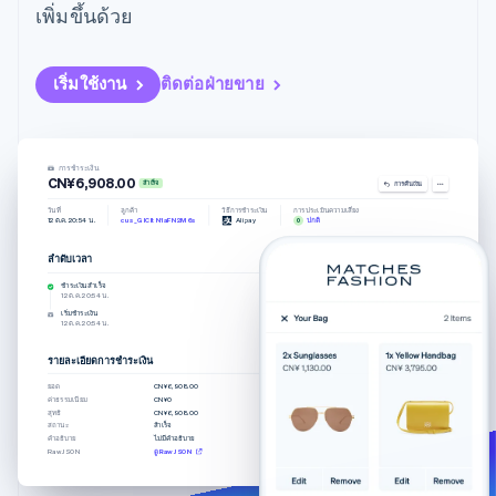
มากกว่า 125
ขายและ VAT
เพิ่มขึ้นด้วย
แพลตฟอร์ม
การใช้งาน
รายการ
Authorization
อัตโนมัติ
Revenue
แผนงานผลิตภัณฑ์
SaaS
ออกบัตรที่มีสเตเบิลคอยน์
Boost
Recognition
การประชุมประจำปีแบบ
รองรับอยู่
ยกระดับการ
เซสชัน
จัดเตรียมและจัดการ
เริ่มใช้งาน
ติดต่อฝ่ายขาย
ระบบ
ยอมรับการ
ตำแหน่งงาน
บริการด้วยเอเจนต์
อัตโนมัติ
ชำระเงิน
Link
ห้องข่าว
ตามอุตสาหกรรม
การชำระเงินที่
สำหรับการ
Stripe
Stripe Press
Sigma
รวดเร็วขึ้น
ทำบัญชี
รายงานที่
บริษัท AI
การชำระเงิน
CN¥6,908.00
แหล่งข้อมูล
ออกแบบเอง
สำเร็จ
การคืนเงิน
แวดวงครีเอเตอร์
Data
เกม
การติดต่อ
วันที่
ลูกค้า
วิธีการชำระเงิน
การประเมินความเสี่ยง
12 ต.ค. 20:54 น.
cus_GICItN1aFN2M6s
Alipay
0
ปกติ
Pipeline
การบริการ การเดินทาง
การเชื่อมต่อการทำงาน
การซิงค์
และสันทนาการ
แอป
ติดต่อฝ่ายขาย
ลำดับเวลา
เพิ่มหมายเหตุ
ข้อมูล
ประกันภัย
ตัวอย่างโค้ด
สมัครเป็นพาร์ทเนอร์
สื่อและความบันเทิง
บล็อกของนักพัฒนา
ชำระเงินสำเร็จ
12 ต.ค. 20:54 น.
องค์กรไม่แสวงผลกำไร
สถานะ API
เริ่มชำระเงิน
12 ต.ค. 20:54 น.
บริการเฉพาะทาง
ภาครัฐ
รายละเอียดการชำระเงิน
เพิ่มเติม
ธุรกิจค้าปลีก
Product roadmap
ยอด
CN¥6,908.00
ค่าธรรมเนียม
CN¥0
ดูสิ่งที่กำลังจะมาถึง
สุทธิ
CN¥6,908.00
สถานะ
สำเร็จ
Radar
คำอธิบาย
ไม่มีคำอธิบาย
ระบบนิเวศ
Raw JSON
ดู Raw JSON
การป้องกันการฉ้อโกง
Atlas