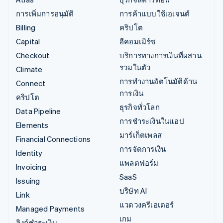
การเพิ่มการอนุมัติ
การค้าแบบใช้เอเจนต์
Billing
คริปโต
Capital
อีคอมเมิร์ซ
Checkout
บริการทางการเงินที่ผสาน
รวมในตัว
Climate
การทำงานอัตโนมัติด้าน
Connect
การเงิน
คริปโต
ธุรกิจทั่วโลก
Data Pipeline
การชำระเงินในแอป
Elements
มาร์เก็ตเพลส
Financial Connections
การจัดการเงิน
Identity
แพลตฟอร์ม
Invoicing
SaaS
Issuing
บริษัท AI
Link
แวดวงครีเอเตอร์
Managed Payments
เกม
ลิงก์ชำระเงิน