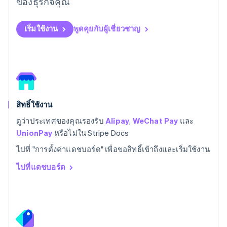
ของธุรกิจคุณ
Deutsch
English
ลิทัวเนีย
English
เริ่มใช้งาน
พูดคุยกับผู้เชี่ยวชาญ
สเปน
Español
English
สโลวาเกีย
English
สโลวีเนีย
English
Italiano
สวิตเซอร์แลนด์
สิทธิ์ใช้งาน
Deutsch
Français
Italiano
English
สวีเดน
ดูว่าประเทศของคุณรองรับ
Alipay
,
WeChat Pay
และ
Svenska
English
UnionPay
หรือไม่ใน Stripe Docs
สหรัฐอเมริกา
English
Español
简体中文
ไปที่ "การตั้งค่าแดชบอร์ด" เพื่อขอสิทธิ์เข้าถึงและเริ่มใช้งาน
สหรัฐอาหรับเอมิเรตส์
ไปที่แดชบอร์ด
English
สหราชอาณาจักร
English
สาธารณรัฐเช็ก
English
สิงคโปร์