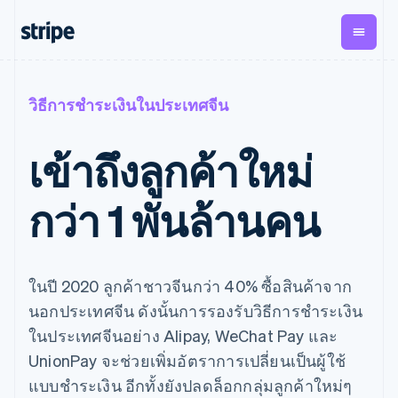
ตามขั้น
เอกสารประกอบ
เรียนรู้
การชำระเงิน
รายรับ
การ
แพลตฟอ
วิธีการชำระเงินในประเทศจีน
จัดการ
และ
องค์กร
Stripe Docs
บล็อก
เงิน
มาร์เก็ต
Payments
Billing
ธุรกิจสตาร์ทอัพ
ข้อมูลอ้างอิงเกี่ยวกับ API
เรื่องราวจากลูกค้า
เข้าถึงลูกค้าใหม่
การชำระเงิน
รายรับตาม
เพลส
ไลบรารีและ SDK
คู่มือ
ออนไลน์
แบบแผนล่วง
Stripe Apps
Global
Payment links
หน้า
Metronome
Payouts
Conne
กว่า 1 พันล้านคน
การชำร
ตามกรณีใช้งาน
การชำระเงิน
การเรียกเก็บ
เบิกจ่าย
เงินสำห
การสนับสนุน
แบบไม่ต้อง
เงินตามการ
ให้กับ
แพลตฟอ
คู่มือ
การค้าแบบใช้เอเจนต์
เขียนโค้ด
Checkout
ใช้งาน
การชำระเงิน
บุคคลที่
อีคอมเมิร์ซ
รับการสนับสนุน
UI การชำระ
ตามรอบบิล
สาม
บริการทางการเงินที่ผสาน
รับการชำระเงินออนไลน์
แพ็กเกจการสนับสนุนที่ได้
ในปี 2020 ลูกค้าชาวจีนกว่า 40% ซื้อสินค้าจาก
การจัดการ
เงินสำเร็จรูป
รวมในตัว
ติดตั้งใช้งานการชำระเงิน
รับการจัดการ
การชำระเงิน
Elements
นอกประเทศจีน ดังนั้นการรองรับวิธีการชำระเงิน
การทำงานอัตโนมัติด้าน
สำเร็จรูป
บริการเฉพาะทาง
องค์ประกอบ UI
ตามรอบบิล
Invoicing
การเงิน
สร้างแพลตฟอร์มหรือ
ในประเทศจีนอย่าง Alipay, WeChat Pay และ
ครั้งเดียวหรือ
ที่ยืดหยุ่น
ธุรกิจทั่วโลก
มาร์เก็ตเพลส
ตามแบบแผน
วิธีการชำระ
UnionPay จะช่วยเพิ่มอัตราการเปลี่ยนเป็นผู้ใช้
การชำระเงินในแอป
จัดการการชำระเงินตาม
เงิน
ล่วงหน้า
Tax
มาร์เก็ตเพลส
รอบบิล
แบบชำระเงิน อีกทั้งยังปลดล็อกกลุ่มลูกค้าใหม่ๆ
เข้าถึงได้
คิดภาษีการ
บริษัท
การจัดการเงิน
เสนอการเรียกเก็บเงินตาม