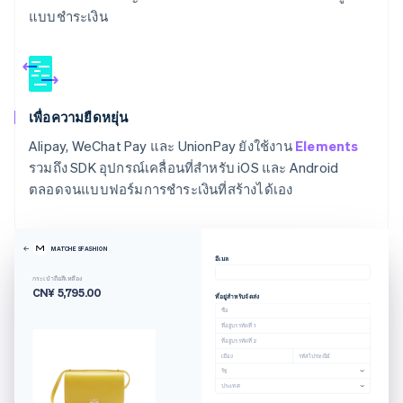
แบบชำระเงิน
เพื่อความยืดหยุ่น
Alipay, WeChat Pay และ UnionPay ยังใช้งาน
Elements
รวมถึง SDK อุปกรณ์เคลื่อนที่สำหรับ iOS และ Android
ตลอดจนแบบฟอร์มการชำระเงินที่สร้างได้เอง
กรีซ
English
เขตบริหารพิเศษฮ่องกง ประเทศจีน
MATCHESFASHION
อีเมล
English
简体中文
กระเป๋าถือสีเหลือง
แคนาดา
CN¥ 5,795.00
ที่อยู่สำหรับจัดส่ง
English
Français
ชื่อ
โครเอเชีย
ที่อยู่บรรทัดที่ 1
English
Italiano
ที่อยู่บรรทัดที่ 2
จีนแผ่นดินใหญ่
เมือง
รหัสไปรษณีย์
รัฐ
简体中文
English
ประเทศ
ไซปรัส