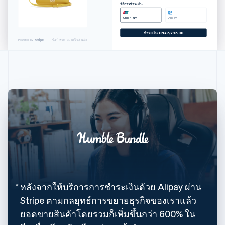
English
วิธีการชำระเงิน
ญี่ปุ่น
UnionPay
Alipay
日本語
English
ชำระเงิน CN¥ 5,795.00
เดนมาร์ก
Powered by
ข้อกำหนด
ความเป็นส่วนตัว
English
ไทย
ไทย
English
นอร์เวย์
English
นิวซีแลนด์
English
เนเธอร์แลนด์
Nederlands
English
บราซิล
Português
English
บัลแกเรีย
English
เบลเยียม
หลังจากให้บริการการชำระเงินด้วย Alipay ผ่าน
Nederlands
Français
Deutsch
English
Stripe ตามกลยุทธ์การขยายธุรกิจของเราแล้ว
โปรตุเกส
Português
English
ยอดขายสินค้าโดยรวมก็เพิ่มขึ้นกว่า 600% ใน
โปแลนด์