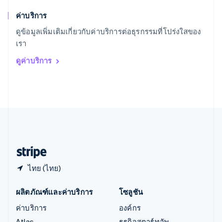
English
简体中文
ค่าบริการ
ออสเตรเลีย
English
ดูข้อมูลเพิ่มเติมเกี่ยวกับค่าบริการต่อธุรกรรมที่โปร่งใสของ
ออสเตรีย
เรา
Deutsch
English
อิตาลี
ดูค่าบริการ
Italiano
English
อินเดีย
English
เอสโตเนีย
English
ไอร์แลนด์
English
ฮังการี
English
ไทย (ไทย)
ผลิตภัณฑ์และค่าบริการ
โซลูชัน
ค่าบริการ
องค์กร
Atlas
ธุรกิจสตาร์ทอัพ