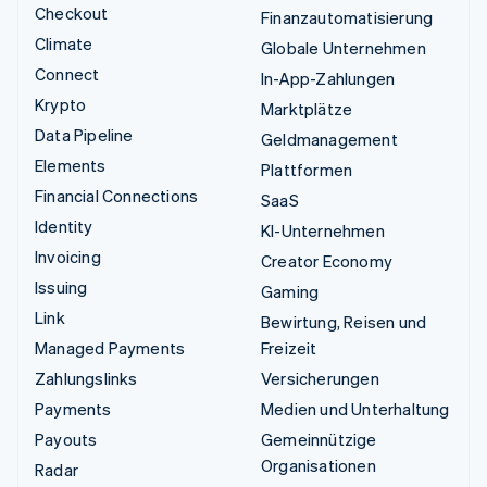
Checkout
Finanzautomatisierung
Climate
Globale Unternehmen
Connect
In-App-Zahlungen
Krypto
Marktplätze
Data Pipeline
Geldmanagement
Elements
Plattformen
Financial Connections
SaaS
Identity
KI-Unternehmen
Invoicing
Creator Economy
Issuing
Gaming
Link
Bewirtung, Reisen und
Managed Payments
Freizeit
Zahlungslinks
Versicherungen
Payments
Medien und Unterhaltung
Payouts
Gemeinnützige
Organisationen
Radar