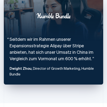
Frankreich
Français
English
Gibraltar
English
Griechenland
English
Indien
English
Seitdem wir im Rahmen unserer
Irland
Expansionsstrategie Alipay über Stripe
English
Italien
anbieten, hat sich unser Umsatz in China im
Italiano
English
Vergleich zum Vormonat um 600 % erhöht.
Japan
日本語
English
Dwight Zhou
, Director of Growth Marketing, Humble
Kanada
Bundle
English
Français
Kroatien
English
Italiano
Lettland
English
Liechtenstein
Deutsch
English