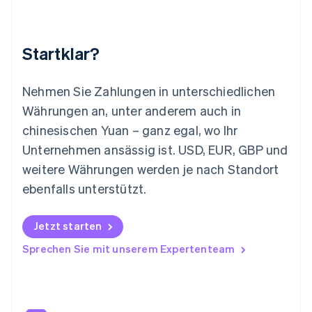
Litauen
English
Luxemburg
Français
Deutsch
English
Startklar?
Malaysia
English
简体中文
Malta
Nehmen Sie Zahlungen in unterschiedlichen
English
Währungen an, unter anderem auch in
Mexiko
chinesischen Yuan – ganz egal, wo Ihr
Español
English
Neuseeland
Unternehmen ansässig ist. USD, EUR, GBP und
English
weitere Währungen werden je nach Standort
Niederlande
ebenfalls unterstützt.
Nederlands
English
Norwegen
English
Jetzt starten
Österreich
Deutsch
English
Sprechen Sie mit unserem Expertenteam
Polen
English
Portugal
Português
English