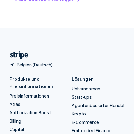
English
Vereinigte Arabische Emirate
English
Vereinigte Staaten
English
Español
简体中文
Vereinigtes Königreich
English
Zypern
English
Belgien (Deutsch)
Produkte und
Lösungen
Preisinformationen
Unternehmen
Preisinformationen
Start-ups
Atlas
Agentenbasierter Handel
Authorization Boost
Krypto
Billing
E-Commerce
Capital
Embedded Finance