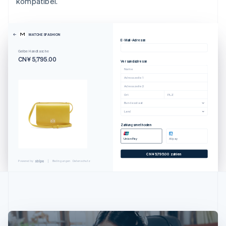
kompatibel.
MATCHESFASHION
E-Mail-Adresse
Australien
Gelbe Handtasche
English
CN¥ 5,795.00
Versandadresse
Belgien
Name
Nederlands
Français
Deutsch
English
Adresszeile 1
Brasilien
Adresszeile 2
Ort
PLZ
Português
English
Bundesstaat
Bulgarien
Land
English
Dänemark
Zahlungsmethoden
English
UnionPay
Alipay
Deutschland
CN¥ 5,795.00 zahlen
Deutsch
English
Powered by
Bedingungen
Datenschutz
Estland
English
Festlandchina
简体中文
English
Finnland
English
Svenska