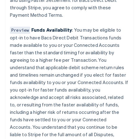
and using Faster Settlement for Bacs Direct Debit
日本語
English
through Stripe, you agree to comply with these
เดนมาร์ก
Payment Method Terms.
English
ไทย
ไทย
English
Funds Availability
: You may be eligible to
Preview
นอร์เวย์
opt-in to have Bacs Direct Debit Transactions funds
English
made available to you or your Connected Accounts
นิวซีแลนด์
faster than the standard timing for availability by
English
เนเธอร์แลนด์
agreeing to a higher fee per Transaction. You
Nederlands
English
understand that applicable debit scheme return rules
บราซิล
and timelines remain unchanged if you elect for faster
Português
English
funds availability to you or your Connected Accounts. If
บัลแกเรีย
you opt-in for faster funds availability, you
English
acknowledge and accept all risks associated, related
เบลเยียม
to, or resulting from the faster availability of funds,
Nederlands
Français
Deutsch
English
โปรตุเกส
including a higher risk of returns occurring after the
Português
English
funds have settled to you or your Connected
โปแลนด์
Accounts. You understand that you continue to be
English
liable to Stripe for the full amount of all Disputes,
ฝรั่งเศส