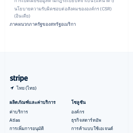
การเปิดเผยข้อมูลตามกฎระเบียบที่จำเป็น (แคนาดา)
English
ออสเตรีย
นโยบายความรับผิดชอบต่อสังคมขององค์กร (CSR)
Deutsch
English
(อินเดีย)
อิตาลี
ภาคผนวกภาครัฐของสหรัฐอเมริกา
Italiano
English
อินเดีย
English
เอสโตเนีย
English
ไอร์แลนด์
English
ฮังการี
English
ไทย (ไทย)
ผลิตภัณฑ์และค่าบริการ
โซลูชัน
ค่าบริการ
องค์กร
Atlas
ธุรกิจสตาร์ทอัพ
การเพิ่มการอนุมัติ
การค้าแบบใช้เอเจนต์