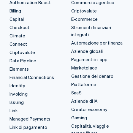
Authorization Boost
Commercio agentico
Billing
Criptovalute
Capital
E-commerce
Checkout
Strumenti finanziari
integrati
Climate
Automazione per finanza
Connect
Aziende globali
Criptovalute
Pagamenti in-app
Data Pipeline
Marketplace
Elements
Gestione del denaro
Financial Connections
Piattaforme
Identity
SaaS
Invoicing
Aziende di IA
Issuing
Creator economy
Link
Gaming
Managed Payments
Ospitalità, viaggi e
Link di pagamento