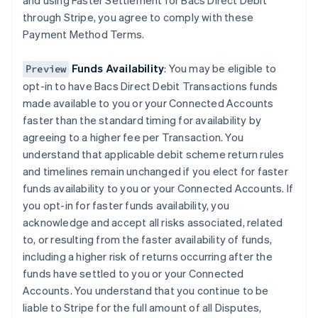
and using Faster Settlement for Bacs Direct Debit
Cina continentale
through Stripe, you agree to comply with these
简体中文
English
Payment Method Terms.
Cipro
English
Croazia
Funds Availability
: You may be eligible to
Preview
English
Italiano
opt-in to have Bacs Direct Debit Transactions funds
Danimarca
made available to you or your Connected Accounts
English
faster than the standard timing for availability by
Emirati Arabi Uniti
agreeing to a higher fee per Transaction. You
English
Estonia
understand that applicable debit scheme return rules
English
and timelines remain unchanged if you elect for faster
Finlandia
funds availability to you or your Connected Accounts. If
English
Svenska
you opt-in for faster funds availability, you
Francia
acknowledge and accept all risks associated, related
Français
English
to, or resulting from the faster availability of funds,
Germania
including a higher risk of returns occurring after the
Deutsch
English
Giappone
funds have settled to you or your Connected
日本語
English
Accounts. You understand that you continue to be
Gibilterra
liable to Stripe for the full amount of all Disputes,
English