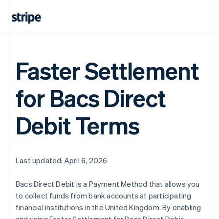
Faster Settlement
for Bacs Direct
Australia
Debit Terms
English
Austria
Deutsch
English
Belgio
Nederlands
Français
Deutsch
English
Last updated: April 6, 2026
Brasile
Português
English
Bacs Direct Debit is a Payment Method that allows you
Bulgaria
to collect funds from bank accounts at participating
English
Canada
financial institutions in the United Kingdom. By enabling
English
Français