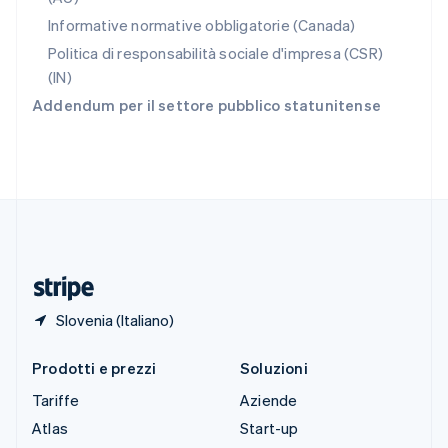
Slovenia
Informative normative obbligatorie (Canada)
English
Italiano
Spagna
Politica di responsabilità sociale d'impresa (CSR)
Español
English
(IN)
Stati Uniti
Addendum per il settore pubblico statunitense
English
Español
简体中文
Svezia
Svenska
English
Svizzera
Deutsch
Français
Italiano
English
Thailandia
ไทย
English
Ungheria
English
Slovenia (Italiano)
Prodotti e prezzi
Soluzioni
Tariffe
Aziende
Atlas
Start-up