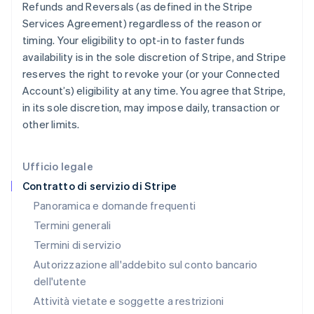
Refunds and Reversals (as defined in the Stripe
Grecia
Services Agreement) regardless of the reason or
English
India
timing. Your eligibility to opt-in to faster funds
English
availability is in the sole discretion of Stripe, and Stripe
Irlanda
reserves the right to revoke your (or your Connected
English
Account’s) eligibility at any time. You agree that Stripe,
Italia
in its sole discretion, may impose daily, transaction or
Italiano
English
Lettonia
other limits.
English
Liechtenstein
Deutsch
English
Ufficio legale
Lituania
Contratto di servizio di Stripe
English
Panoramica e domande frequenti
Lussemburgo
Termini generali
Français
Deutsch
English
Malaysia
Termini di servizio
English
简体中文
Autorizzazione all'addebito sul conto bancario
Malta
dell'utente
English
Messico
Attività vietate e soggette a restrizioni
Español
English