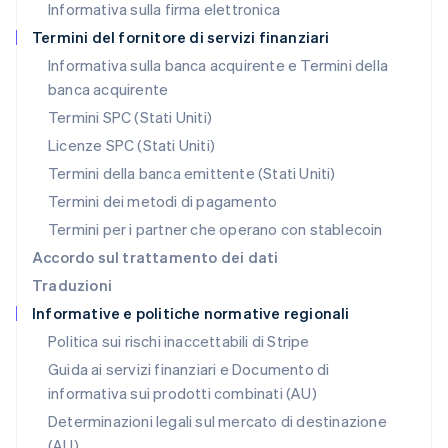
Informativa sulla firma elettronica
Norvegia
English
Termini del fornitore di servizi finanziari
Nuova Zelanda
Informativa sulla banca acquirente e Termini della
English
banca acquirente
Paesi Bassi
Nederlands
English
Termini SPC (Stati Uniti)
Polonia
Licenze SPC (Stati Uniti)
English
Portogallo
Termini della banca emittente (Stati Uniti)
Português
English
Termini dei metodi di pagamento
RAS di Hong Kong, Cina
Termini per i partner che operano con stablecoin
English
简体中文
Regno Unito
Accordo sul trattamento dei dati
English
Traduzioni
Repubblica Ceca
Informative e politiche normative regionali
English
Romania
Politica sui rischi inaccettabili di Stripe
English
Guida ai servizi finanziari e Documento di
Singapore
informativa sui prodotti combinati (AU)
English
简体中文
Slovacchia
Determinazioni legali sul mercato di destinazione
English
(AU)