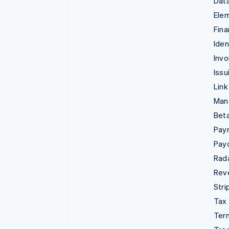
Data
Ele
Fina
Iden
Invo
Issu
Link
Man
Beta
Pay
Pay
Rad
Rev
Stri
Tax
Term