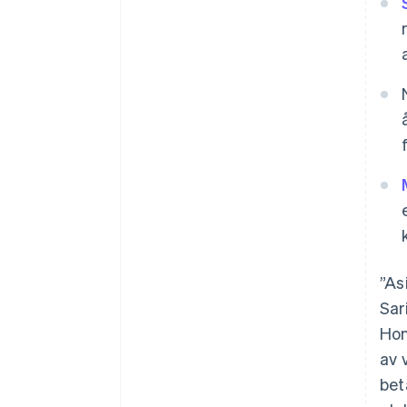
”As
Sar
Hon
av 
bet