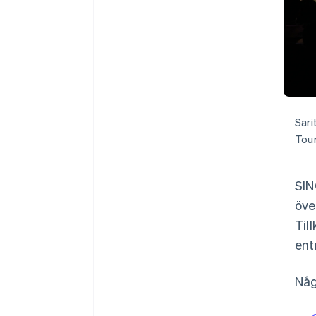
Sari
Tour
SIN
öve
Til
ent
Någ