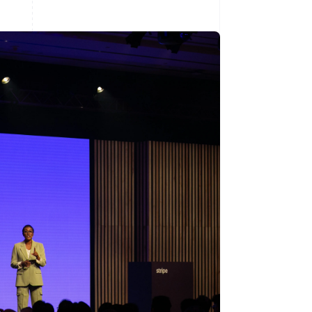
Stripe Sessions 2026
Se hur Stripe bygger den
ekonomiska
infrastrukturen för AI.
Titta nu