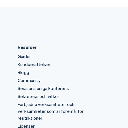
USA
English
Español
简体中文
Österrike
Deutsch
English
Resurser
Guider
Kundberättelser
Blogg
Community
Sessions årliga konferens
Sekretess och villkor
Förbjudna verksamheter och
verksamheter som är föremål för
restriktioner
Licenser