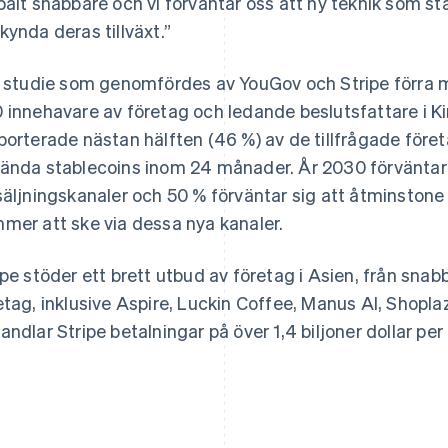
balt snabbare och vi förväntar oss att ny teknik som s
kynda deras tillväxt.”
n studie som genomfördes av YouGov och Stripe förra
 innehavare av företag och ledande beslutsfattare i Ki
porterade nästan hälften (46 %) av de tillfrågade föret
Grekland
Malaysia
English
English
简体中文
ända stablecoins inom 24 månader. År 2030 förväntar 
Hongkong SAR, Kina
Malta
säljningskanaler och 50 % förväntar sig att åtminstone 
English
简体中文
English
Indien
Mexiko
mer att ske via dessa nya kanaler.
English
Español
English
Irland
Nederländerna
ipe stöder ett brett utbud av företag i Asien, från snab
English
Nederlands
English
Italien
Norge
etag, inklusive Aspire, Luckin Coffee, Manus AI, Shopl
Italiano
English
English
andlar Stripe betalningar på över 1,4 biljoner dollar per 
Japan
Nya Zeeland
日本語
English
English
Kanada
Polen
English
Français
English
Kroatien
Portugal
English
Italiano
Português
English