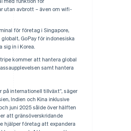
al med funktion för
r utan avbrott – även om wifi-
inal för företag i Singapore,
globalt, GoPay för indonesiska
 sig in i Korea.
Stripe kommer att hantera global
 kassaupplevelsen samt hantera
å internationell tillväxt”, säger
en, Indien och Kina inklusive
och juni 2025 sålde över hälften
 ser att gränsöverskridande
e hjälper företag att expandera