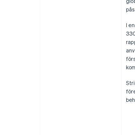
glo
pås
I e
330
Australien
rap
English
anv
Belgien
för
Nederlands
Français
Deutsch
English
Brasilien
kom
Português
English
Bulgarien
Str
English
Cypern
för
English
beh
Danmark
English
Estland
English
Fastlandskina
简体中文
English