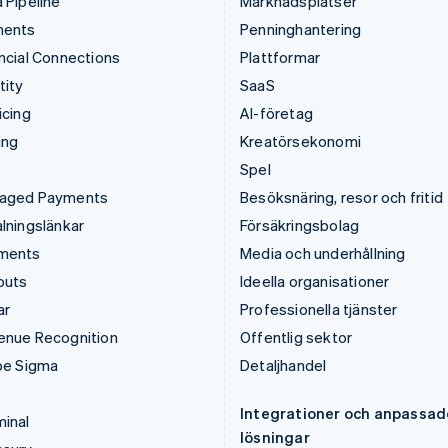
 Pipeline
Marknadsplatser
ments
Penninghantering
ncial Connections
Plattformar
tity
SaaS
icing
AI-företag
ing
Kreatörsekonomi
Spel
aged Payments
Besöksnäring, resor och fritid
lningslänkar
Försäkringsbolag
ments
Media och underhållning
outs
Ideella organisationer
ar
Professionella tjänster
enue Recognition
Offentlig sektor
pe Sigma
Detaljhandel
Integrationer och anpassad
inal
lösningar