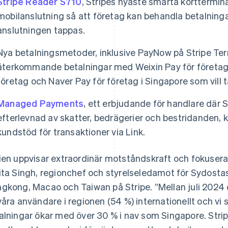
Stripe Reader S710
, Stripes nyaste smarta korttermin
mobilanslutning så att företag kan behandla betalninga
anslutningen tappas.
Nya betalningsmetoder, inklusive PayNow på Stripe Term
återkommande betalningar med Weixin Pay för företag 
företag och Naver Pay för företag i Singapore som vill ta
Managed Payments
, ett erbjudande för handlare där 
efterlevnad av skatter, bedrägerier och bestridanden,
kundstöd för transaktioner via Link.
ien uppvisar extraordinär motståndskraft och fokuserar p
ita Singh, regionchef och styrelseledamot för Sydostasi
gkong, Macao och Taiwan på Stripe. ”Mellan juli 2024 
våra användare i regionen (54 %) internationellt och vi
alningar ökar med över 30 % i nav som Singapore. Strip