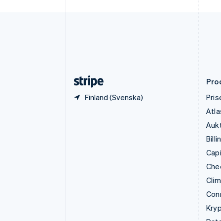
Finland
English
Svenska
Frankrike
Français
English
Förenade Arabemiraten
English
Gibraltar
English
Pro
Finland (Svenska)
Pris
Atla
Aukt
Billi
Capi
Che
Cli
Con
Kryp