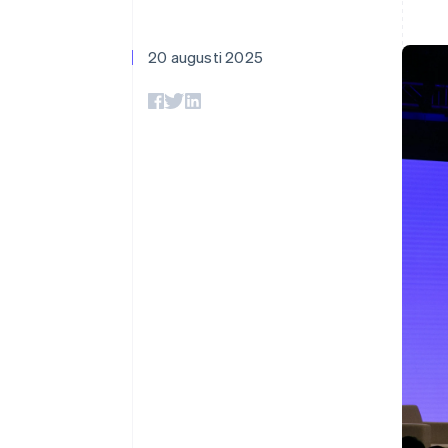
Accelererad kassaprocess
Financial Connections
Länkade finanskontodata
20 augusti 2025