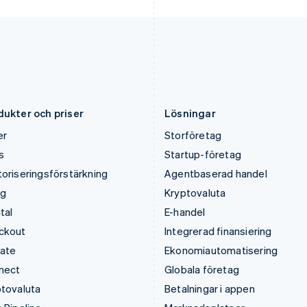
Lettland
Rumänien
English
English
Liechtenstein
Schweiz
Deutsch
English
Deutsch
Français
Italiano
English
Litauen
Singapore
English
English
简体中文
Luxemburg
Slovakien
Français
Deutsch
English
English
dukter och priser
Lösningar
er
Storföretag
s
Startup-företag
oriseringsförstärkning
Agentbaserad handel
ng
Kryptovaluta
tal
E-handel
ckout
Integrerad finansiering
mate
Ekonomiautomatisering
nect
Globala företag
tovaluta
Betalningar i appen