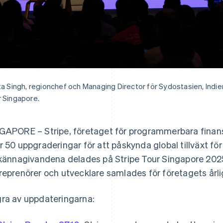
ta Singh, regionchef och Managing Director för Sydostasien, Indie
 Singapore.
GAPORE – Stripe, företaget för programmerbara finansi
r 50 uppgraderingar för att påskynda global tillväxt för
lkännagivandena delades på Stripe Tour Singapore 2025
reprenörer och utvecklare samlades för företagets årli
ra av uppdateringarna: