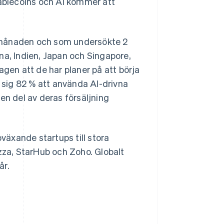
tablecoins och AI kommer att
 månaden och som undersökte 2
na, Indien, Japan och Singapore,
agen att de har planer på att börja
Slovenien
English
Italiano
sig 82 % att använda AI-drivna
Spanien
en del av deras försäljning
Español
English
Storbritannien
English
Sverige
bväxande startups till stora
Svenska
English
Thailand
azza, StarHub och Zoho. Globalt
ไทย
English
år.
Tjeckien
English
Tyskland
Deutsch
English
Ungern
English