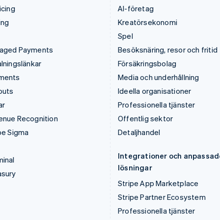
icing
AI-företag
ing
Kreatörsekonomi
Spel
aged Payments
Besöksnäring, resor och fritid
lningslänkar
Försäkringsbolag
ments
Media och underhållning
outs
Ideella organisationer
ar
Professionella tjänster
enue Recognition
Offentlig sektor
pe Sigma
Detaljhandel
Integrationer och anpassad
inal
lösningar
asury
Stripe App Marketplace
Stripe Partner Ecosystem
Professionella tjänster