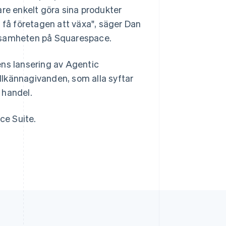
e enkelt göra sina produkter
Slovenien
tt få företagen att växa", säger Dan
English
Italiano
rksamheten på Squarespace.
Spanien
Español
English
Storbritannien
ens lansering av Agentic
English
lkännagivanden, som alla syftar
Sverige
n handel.
Svenska
English
Thailand
ไทย
English
ce Suite.
Tjeckien
English
Tyskland
Deutsch
English
Ungern
English
USA
English
Español
简体中文
Österrike
Deutsch
English