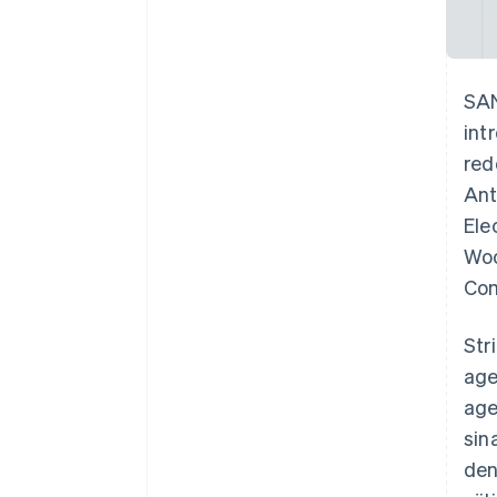
SAN
int
red
Ant
Ele
Woo
Com
Str
age
age
sin
den