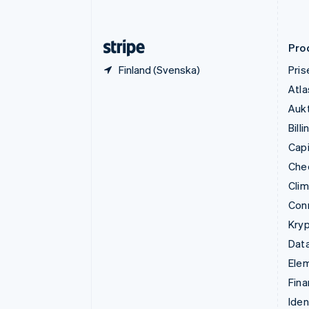
English
Gibraltar
English
Pro
Finland (Svenska)
Pris
Atla
Aukt
Billi
Capi
Che
Cli
Con
Kryp
Data
Ele
Fina
Iden