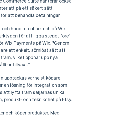
tic Commerce Suite hanterar också
ter att på ett säkert sätt
 för att behandla betalningar.
 och handlar online, och på Wix
rktygen för att ligga steget före",
 för Wix Payments på Wix. "Genom
re ett enkelt, sömlöst sätt att
fram, vilket öppnar upp nya
lbar tillväxt."
 kan upptäckas varhelst köpare
r en lösning för integration som
s att lyfta fram säljarnas unika
rn, produkt- och teknikchef på Etsy.
er och köper produkter. Med