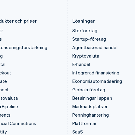
English
English
简体中文
Luxemburg
Slovakien
Français
Deutsch
English
English
dukter och priser
Lösningar
er
Storföretag
s
Startup-företag
oriseringsförstärkning
Agentbaserad handel
ng
Kryptovaluta
tal
E-handel
ckout
Integrerad finansiering
mate
Ekonomiautomatisering
nect
Globala företag
tovaluta
Betalningar i appen
 Pipeline
Marknadsplatser
ments
Penninghantering
ncial Connections
Plattformar
tity
SaaS