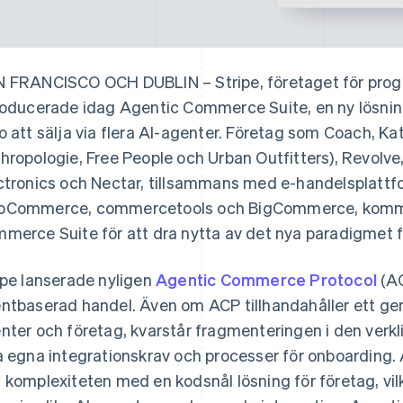
 FRANCISCO OCH DUBLIN – Stripe, företaget för progr
roducerade idag Agentic Commerce Suite, en ny lösning
o att sälja via flera AI-agenter. Företag som Coach, K
hropologie, Free People och Urban Outfitters), Revolve
ctronics och Nectar, tillsammans med e-handelsplattf
Commerce, commercetools och BigCommerce, komme
merce Suite för att dra nytta av det nya paradigmet 
ipe lanserade nyligen
Agentic Commerce Protocol
(AC
ntbaserad handel. Även om ACP tillhandahåller ett ge
nter och företag, kvarstår fragmenteringen i den verkli
a egna integrationskrav och processer för onboarding.
 komplexiteten med en kodsnål lösning för företag, vil