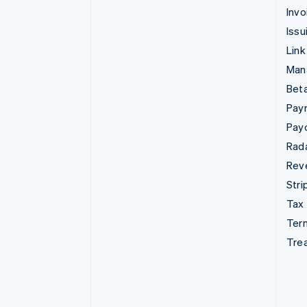
Invo
Issu
Link
Man
Beta
Pay
Pay
Rad
Rev
Stri
Tax
Term
Tre