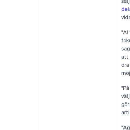
säl
del
vid
"AI
fok
säg
att
dra
möj
"På
väl
gör
art
"Ag