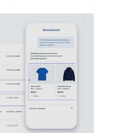
Stripe Sessions 2026
Se hur Stripe bygger den
ekonomiska
infrastrukturen för AI.
Titta nu