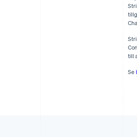
Str
Australien
til
English
Cha
Belgien
Nederlands
Français
Deutsch
English
Brasilien
Str
Português
English
Com
Bulgarien
til
English
Cypern
English
Se
Danmark
English
Estland
English
Fastlandskina
简体中文
English
Finland
English
Svenska
Frankrike
Français
English
Förenade Arabemiraten