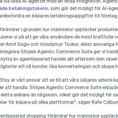
ja via olika AI-agenter med en enda integration. Agen
ade betalningstokens
, som gör det möjligt för AI-agen
arebefordra en köpares betalningsuppgifter till företag
 förändrar i grunden hur människor upptäcker produkter
userar vi på att ge våra användare de mest kraftfulla ve
er Amit Sagiv och Volodymyr Tsukur, delat ansvariga
 integrera Stripes Agentic Commerce Suite ger vi handla
 nytta av agentbaserad handel allt eftersom den växer 
ligheter att nå kunder, öka konverteringen och skapa hål
 Etsy är vårt ansvar att se till att våra säljares arbete
jer att handla. Stripes Agentic Commerce Suite erbjude
 detta enklare än någonsin, vilket gör det möjligt för os
iklar för köpare på olika plattformar", säger Rafe Colbu
entbaserad shopping förändrar hur människor upptäck