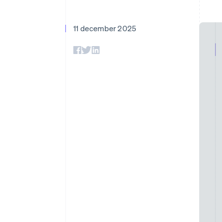
Accelererad kassaprocess
Financial Connections
Länkade finanskontodata
11 december 2025