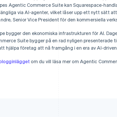
ipes Agentic Commerce Suite kan Squarespace-handlar
Grekland
Malaysia
lgängliga via AI-agenter, vilket låser upp ett nytt sätt a
English
English
简体中文
ndre, Senior Vice President för den kommersiella ve
Hongkong SAR, Kina
Malta
English
简体中文
English
Indien
Mexiko
ipe bygger den ekonomiska infrastrukturen för AI. Dag
English
Español
English
merce Suite bygger på en rad nyligen presenterade til
Irland
Nederländerna
l att hjälpa företag att nå framgång i en era av AI-drive
English
Nederlands
English
Italien
Norge
Italiano
English
English
blogginlägget
om du vill läsa mer om Agentic Commer
Japan
Nya Zeeland
日本語
English
English
Kanada
Polen
English
Français
English
Kroatien
Portugal
English
Italiano
Português
English
Lettland
Rumänien
English
English
Liechtenstein
Schweiz
Deutsch
English
Deutsch
Français
Italiano
English
Litauen
Singapore