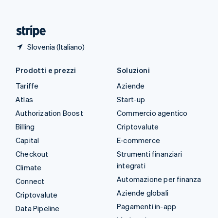
ไทย
English
Ungheria
English
Slovenia (Italiano)
Prodotti e prezzi
Soluzioni
Tariffe
Aziende
Atlas
Start-up
Authorization Boost
Commercio agentico
Billing
Criptovalute
Capital
E-commerce
Checkout
Strumenti finanziari
integrati
Climate
Automazione per finanza
Connect
Aziende globali
Criptovalute
Pagamenti in-app
Data Pipeline