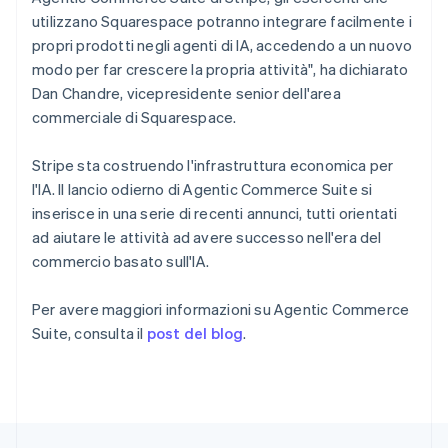
English
简体中文
utilizzano Squarespace potranno integrare facilmente i
Regno Unito
propri prodotti negli agenti di IA, accedendo a un nuovo
English
Repubblica Ceca
modo per far crescere la propria attività", ha dichiarato
English
Dan Chandre, vicepresidente senior dell'area
Romania
commerciale di Squarespace.
English
Singapore
Stripe sta costruendo l'infrastruttura economica per
English
简体中文
l'IA. Il lancio odierno di Agentic Commerce Suite si
Slovacchia
inserisce in una serie di recenti annunci, tutti orientati
English
Slovenia
ad aiutare le attività ad avere successo nell'era del
English
Italiano
commercio basato sull'IA.
Spagna
Español
English
Per avere maggiori informazioni su Agentic Commerce
Stati Uniti
Suite, consulta il
post del blog
.
English
Español
简体中文
Svezia
Svenska
English
Svizzera
Deutsch
Français
Italiano
English
Thailandia