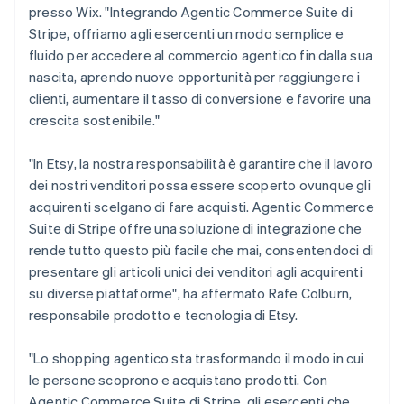
Deutsch
English
presso Wix. "Integrando Agentic Commerce Suite di
Lituania
Stripe, offriamo agli esercenti un modo semplice e
English
fluido per accedere al commercio agentico fin dalla sua
Lussemburgo
nascita, aprendo nuove opportunità per raggiungere i
Français
Deutsch
English
clienti, aumentare il tasso di conversione e favorire una
Malaysia
crescita sostenibile."
English
简体中文
Malta
English
"In Etsy, la nostra responsabilità è garantire che il lavoro
Messico
dei nostri venditori possa essere scoperto ovunque gli
Español
English
acquirenti scelgano di fare acquisti. Agentic Commerce
Norvegia
Suite di Stripe offre una soluzione di integrazione che
English
Nuova Zelanda
rende tutto questo più facile che mai, consentendoci di
English
presentare gli articoli unici dei venditori agli acquirenti
Paesi Bassi
su diverse piattaforme", ha affermato Rafe Colburn,
Nederlands
English
responsabile prodotto e tecnologia di Etsy.
Polonia
English
Portogallo
"Lo shopping agentico sta trasformando il modo in cui
Português
English
le persone scoprono e acquistano prodotti. Con
RAS di Hong Kong, Cina
Agentic Commerce Suite di Stripe, gli esercenti che