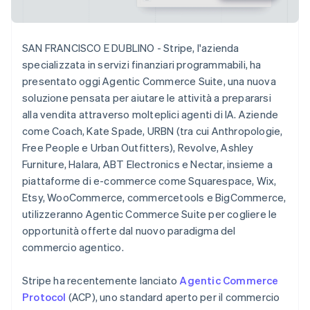
Scopri cosa ti aspetta
English
Austria
Radar
Ecosistema
Deutsch
English
Prevenzione delle frodi
SAN FRANCISCO E DUBLINO - Stripe, l'azienda
Belgio
Partner
specializzata in servizi finanziari programmabili, ha
Atlas
Nederlands
Français
Deutsch
English
Stripe App Marketplace
Costituzione di start-up
Brasile
presentato oggi Agentic Commerce Suite, una nuova
Português
English
soluzione pensata per aiutare le attività a prepararsi
Climate
Bulgaria
Rimozione del carbonio
alla vendita attraverso molteplici agenti di IA. Aziende
English
come Coach, Kate Spade, URBN (tra cui Anthropologie,
Identity
Canada
Verifica online dell'identità
Free People e Urban Outfitters), Revolve, Ashley
English
Français
Cina continentale
Furniture, Halara, ABT Electronics e Nectar, insieme a
简体中文
English
piattaforme di e-commerce come Squarespace, Wix,
Cipro
Etsy, WooCommerce, commercetools e BigCommerce,
English
utilizzeranno Agentic Commerce Suite per cogliere le
Croazia
Stripe Sessions 2026
opportunità offerte dal nuovo paradigma del
English
Italiano
Scopri come Stripe sta costruendo l'infrastruttura economi
Danimarca
commercio agentico.
Guarda ora
English
Emirati Arabi Uniti
Stripe ha recentemente lanciato
Agentic Commerce
English
Protocol
(ACP), uno standard aperto per il commercio
Estonia