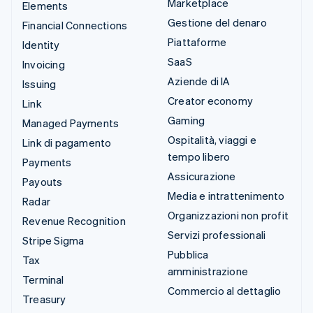
Marketplace
Elements
Gestione del denaro
Financial Connections
Piattaforme
Identity
SaaS
Invoicing
Aziende di IA
Issuing
Creator economy
Link
Gaming
Managed Payments
Ospitalità, viaggi e
Link di pagamento
tempo libero
Payments
Assicurazione
Payouts
Media e intrattenimento
Radar
Organizzazioni non profit
Revenue Recognition
Servizi professionali
Stripe Sigma
Pubblica
Tax
amministrazione
Terminal
Commercio al dettaglio
Treasury