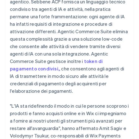
agentico. Sebbene ACP fornisca un linguaggio tecnico
English
condiviso tra agenti di IA e attività, nella pratica
Finlandia
permane una forte frammentazione: ogni agente di IA
English
Svenska
Francia
ha infatti requisiti di integrazione e procedure di
Français
English
attivazione differenti. Agentic Commerce Suite elimina
Germania
questa complessità grazie a una soluzione low-code
Deutsch
English
che consente alle attività di vendere tramite diversi
Giappone
agenti di IA con una sola integrazione. Agentic
日本語
English
Gibilterra
Commerce Suite gestisce inoltre i
token di
English
pagamento condivisi,
, che consentono agli agenti di
Grecia
IA di trasmettere in modo sicuro alle attività le
English
credenziali di pagamento degli acquirenti per
India
l'elaborazione dei pagamenti.
English
Irlanda
English
"L'IA sta ridefinendo il modo in cui le persone scoprono i
Italia
prodotti e fanno acquisti online e in Wix ci impegniamo
Italiano
English
a fornire ai nostri utenti gli strumenti più avanzati per
Lettonia
restare all'avanguardia", hanno affermato Amit Sagiv e
English
Liechtenstein
Volodymyr Tsukur, co-responsabili di Wix Payments