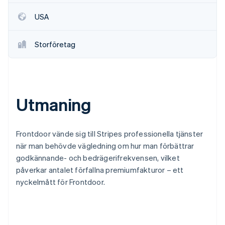
Identitetsverifiering online
Partner
USA
Stripe App Marketplace
Storföretag
Stripe Sessions 2026
Se hur Stripe bygger den ekonomiska inf
Titta nu
Utmaning
Frontdoor vände sig till Stripes professionella tjänster
när man behövde vägledning om hur man förbättrar
godkännande- och bedrägerifrekvensen, vilket
påverkar antalet förfallna premiumfakturor – ett
nyckelmått för Frontdoor.