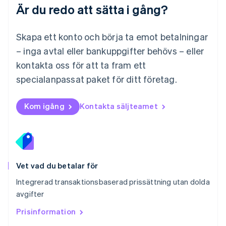
Español
English
Är du redo att sätta i gång?
Nederländerna
Nederlands
English
Norge
Skapa ett konto och börja ta emot betalningar
English
– inga avtal eller bankuppgifter behövs – eller
Nya Zeeland
kontakta oss för att ta fram ett
English
Polen
specialanpassat paket för ditt företag.
English
Portugal
Português
English
Kom igång
Kontakta säljteamet
Rumänien
English
Schweiz
Deutsch
Français
Italiano
English
Singapore
English
简体中文
Vet vad du betalar för
Slovakien
Integrerad transaktionsbaserad prissättning utan dolda
English
avgifter
Slovenien
English
Italiano
Prisinformation
Spanien