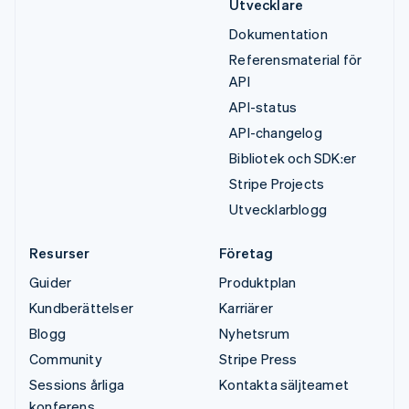
Utvecklare
Dokumentation
Referensmaterial för
API
API-status
API-changelog
Bibliotek och SDK:er
Stripe Projects
Utvecklarblogg
Resurser
Företag
Guider
Produktplan
Kundberättelser
Karriärer
Blogg
Nyhetsrum
Community
Stripe Press
Sessions årliga
Kontakta säljteamet
konferens