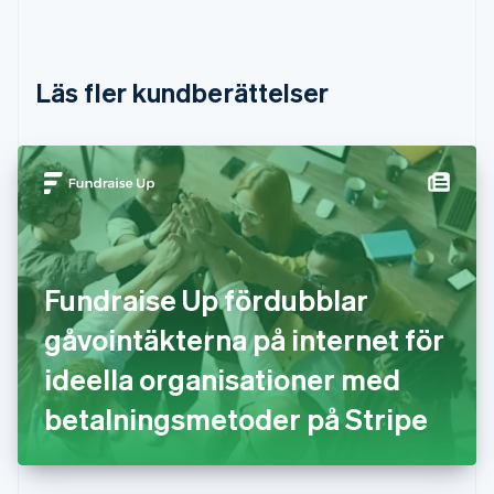
English
Danmark
English
Estland
Läs fler kundberättelser
English
Fastlandskina
简体中文
English
Finland
English
Svenska
Frankrike
Français
English
Förenade Arabemiraten
English
Fundraise Up fördubblar
Gibraltar
English
gåvointäkterna på internet för
Grekland
English
ideella organisationer med
Hongkong SAR, Kina
betalningsmetoder på Stripe
English
简体中文
Indien
English
Irland