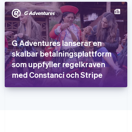
English
Italien
Italiano
English
Japan
日本語
English
Kanada
English
Français
G Adventures lanserar en
Kroatien
English
Italiano
skalbar betalningsplattform
Lettland
English
som uppfyller regelkraven
Liechtenstein
med Constanci och Stripe
Deutsch
English
Litauen
English
Luxemburg
Français
Deutsch
English
Malaysia
English
简体中文
Malta
English
Mexiko