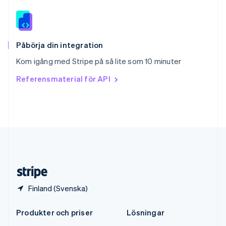
Español
English
Storbritannien
English
Sverige
Svenska
English
Påbörja din integration
Thailand
Kom igång med Stripe på så lite som 10 minuter
ไทย
English
Tjeckien
Referensmaterial för API
English
Tyskland
Deutsch
English
Ungern
English
USA
English
Español
简体中文
Österrike
Deutsch
English
Finland (Svenska)
Produkter och priser
Lösningar