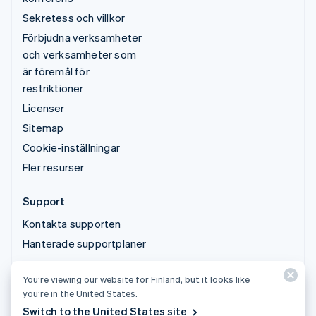
Sekretess och villkor
Förbjudna verksamheter
och verksamheter som
är föremål för
restriktioner
Licenser
Sitemap
Cookie-inställningar
Fler resurser
Support
Kontakta supporten
Hanterade supportplaner
You’re viewing our website for Finland, but it looks like
© 2026 Stripe, LLC
you’re in the United States.
Switch to the United States site