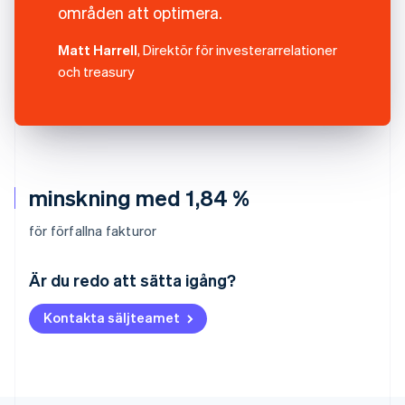
områden att optimera.
Matt Harrell
, Direktör för investerarrelationer
och treasury
minskning med 1,84 %
för förfallna fakturor
Australien
English
Är du redo att sätta igång?
Belgien
Nederlands
Français
Deutsch
English
Kontakta säljteamet
Brasilien
Português
English
Bulgarien
English
Cypern