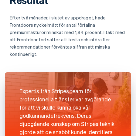
Efter två månader, i slutet av uppdraget, hade
Frontdoors nyckelmått för antal förfallna
premiumfakturor minskat med 1,84 procent. I takt med
att Frontdoor fortsätter att testa och införa fler
rekommendationer förväntas siffran att minska
kontinuerligt.
Expertis från Stripes team för
professionella tjänster var avgörande
för att vi skulle kunna öka vår
godkännandefrekvens. Deras
djupgående kunskap om Stripes teknik
gjorde att de snabbt kunde identifiera