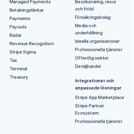
Managed Payments
Besöksnäring, resor
och fritid
Betalningslänkar
Försäkringsbolag
Payments
Media och
Payouts
underhållning
Radar
Ideella organisationer
Revenue Recognition
Professionella tjänster
Stripe Sigma
Offentlig sektor
Tax
Detaljhandel
Terminal
Treasury
Integrationer och
anpassade lösningar
Stripe App Marketplace
Stripe Partner
Ecosystem
Professionella tjänster