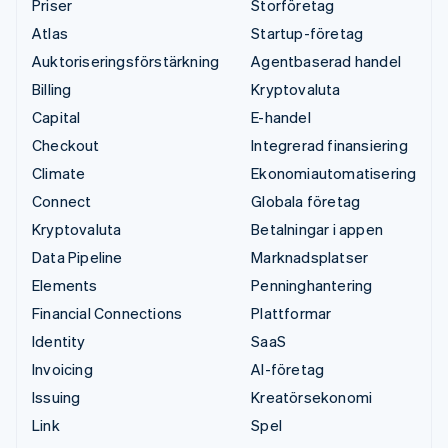
Priser
Storföretag
Atlas
Startup-företag
Auktoriseringsförstärkning
Agentbaserad handel
Billing
Kryptovaluta
Capital
E-handel
Checkout
Integrerad finansiering
Climate
Ekonomiautomatisering
Connect
Globala företag
Kryptovaluta
Betalningar i appen
Data Pipeline
Marknadsplatser
Elements
Penninghantering
Financial Connections
Plattformar
Identity
SaaS
Invoicing
AI-företag
Issuing
Kreatörsekonomi
Link
Spel