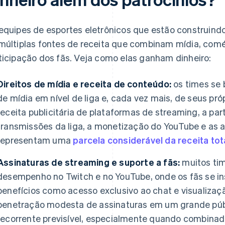
equipes de esportes eletrônicos que estão construi
múltiplas fontes de receita que combinam mídia, comé
ticipação dos fãs. Veja como elas ganham dinheiro:
Direitos de mídia e receita de conteúdo:
os times se 
de mídia em nível de liga e, cada vez mais, de seus pr
receita publicitária de plataformas de streaming, a pa
transmissões da liga, a monetização do YouTube e as 
representam uma
parcela considerável da receita to
Assinaturas de streaming e suporte a fãs:
muitos tim
desempenho no Twitch e no YouTube, onde os fãs se 
benefícios como acesso exclusivo ao chat e visualiz
penetração modesta de assinaturas em um grande púb
recorrente previsível, especialmente quando combinada