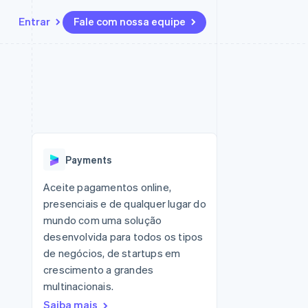
Entrar
Fale com nossa equipe
Recursos
Ecossistema
Contato
 marketplaces
Mais
Integrações de aplicativos
Parceiros
Fale com a equipe de vendas
Product roadmap
sões
Exemplos de códigos
Stripe App Marketplace
Seja um parceiro
Veja o que está chegando
ara plataformas
Blog de desenvolvedores
 platforms
zer
Status da API
Radar
ceiros
Prevenção de fraudes
Payments
Atlas
ativos
 e virtuais
Incorporação de startups
Aceite pagamentos online,
presenciais e de qualquer lugar do
Climate
Remoção de carbono
mundo com uma solução
desenvolvida para todos os tipos
Identity
Verificação de identidade
de negócios, de startups em
crescimento a grandes
multinacionais.
Saiba mais