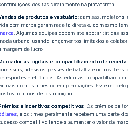
contribuições dos fãs diretamente na plataforma.
Vendas de produtos e vestuário:
camisas, moletons, a
vida com marca geram receita direta e, ao mesmo tem
marca
. Algumas equipes podem até adotar táticas as
moda urbana, usando lançamentos limitados e colabor
a margem de lucro.
Mercadorias digitais e compartilhamento de receita 
com skins, adesivos, passes de batalha e outros itens 
de esportes eletrônicos. As editoras compartilham uma
virtuais com os times ou em premiações. Esse modelo
custos mínimos de distribuição.
Prêmios e incentivos competitivos:
Os prêmios de to
dólares
, e os times geralmente recebem uma parte do
sucesso competitivo tende a aumentar o valor da marca