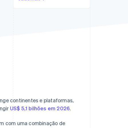
Stripe Sessions 2026
Veja como a Stripe está
construindo a
infraestrutura
econômica da IA.
Assista agora
ange continentes e plataformas,
ingir
US$ 5,1 bilhões em 2026
.
ntam com uma combinação de