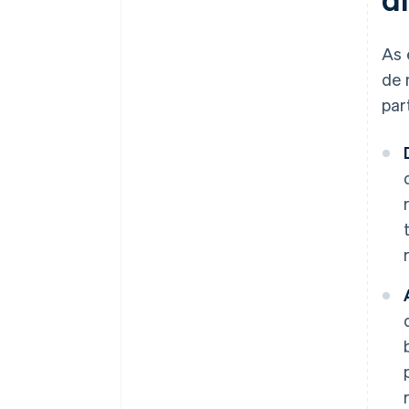
As 
de 
par