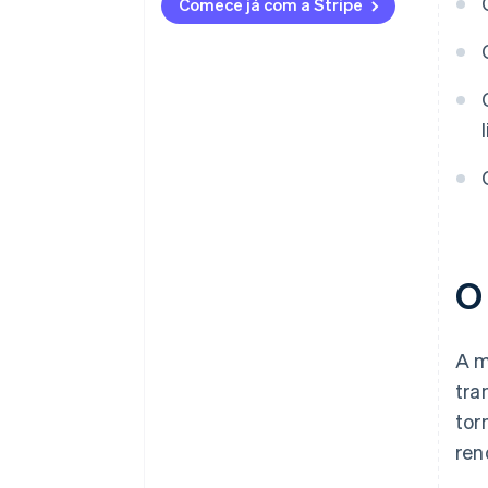
Comece já com a Stripe
O
A m
tra
tor
ren