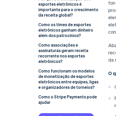
fon
esportes eletrônicos é
importante para o crescimento
pro
da receita global?
ele
ele
Como os times de esportes
eletrônicos ganham dinheiro
con
além dos patrocínios?
Como associações e
Aba
assinaturas geram receita
rec
recorrente nos esportes
da 
eletrônicos?
Como funcionam os modelos
O q
de monetização de esportes
eletrônicos entre equipes, ligas
e organizadores de torneios?
Como o Stripe Payments pode
ajudar