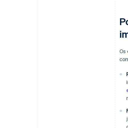
P
i
Os 
com