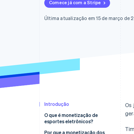
Authorization Boost
Comece já com a Stripe
Otimizações de aceitação
Link
Checkout acelerado
Última atualização em 15 de março de 
Financial Connections
Dados de contas vinculadas
Introdução
Os 
ger
O que é monetização de
esportes eletrônicos?
Tim
Por que a monetização dos