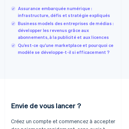
États-Unis
Assurance embarquée numérique :
English
Español
简体中文
Finlande
infrastructure, défis et stratégie expliqués
English
Svenska
Business models des entreprises de médias :
France
développer les revenus grâce aux
Français
English
abonnements, à la publicité et aux licences
Gibraltar
English
Qu’est-ce qu’une marketplace et pourquoi ce
Grèce
modèle se développe-t-il si efficacement ?
English
Hongrie
English
Inde
English
Irlande
English
Italie
Italiano
English
Envie de vous lancer ?
Japon
日本語
English
Créez un compte et commencez à accepter
Lettonie
English