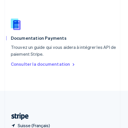
R.A.S. de Hong Kong, Chine
English
简体中文
République tchèque
English
Roumanie
English
Royaume-Uni
Documentation Payments
English
Trouvez un guide qui vous aidera à intégrer les API de
Singapour
paiement Stripe.
English
简体中文
Slovaquie
Consulter la documentation
English
Slovénie
English
Italiano
Suède
Svenska
English
Suisse
Deutsch
Français
Italiano
English
Thaïlande
ไทย
English
Suisse (Français)