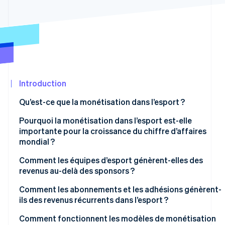
Découvrez les prochaines évolutions
Commerce en ligne
Radar
Prévention de la fraude
Écosystème
Atlas
Constitution de start-up
Partenaires
Climate
Stripe App
Élimination du carbone
Marketplace
Introduction
Identity
Qu’est-ce que la monétisation dans l’esport ?
Vérification de l'identité
Pourquoi la monétisation dans l’esport est-elle
importante pour la croissance du chiffre d’affaires
mondial ?
Comment les équipes d’esport génèrent-elles des
Stripe Sessions 2026
revenus au-delà des sponsors ?
Découvrez comment Stripe construit l’infrastructure écon
Regarder la vidéo
Comment les abonnements et les adhésions génèrent-
ils des revenus récurrents dans l’esport ?
Comment fonctionnent les modèles de monétisation