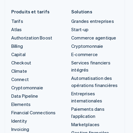
Produits et tarifs
Solutions
Tarifs
Grandes entreprises
Atlas
Start-up
Authorization Boost
Commerce agentique
Billing
Cryptomonnaie
Capital
E-commerce
Checkout
Services financiers
intégrés
Climate
Automatisation des
Connect
opérations financières
Cryptomonnaie
Entreprises
Data Pipeline
internationales
Elements
Paiements dans
Financial Connections
l’application
Identity
Marketplaces
Invoicing
Gestion financière