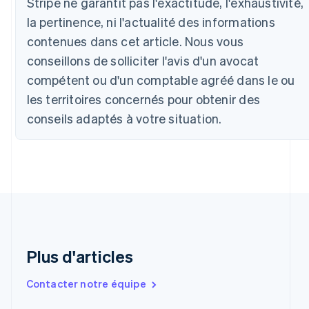
Stripe ne garantit pas l'exactitude, l'exhaustivité,
Belgique
la pertinence, ni l'actualité des informations
Nederlands
Français
Deutsch
English
Brésil
contenues dans cet article. Nous vous
Português
English
conseillons de solliciter l'avis d'un avocat
Bulgarie
English
compétent ou d'un comptable agréé dans le ou
Canada
les territoires concernés pour obtenir des
English
Français
conseils adaptés à votre situation.
Chine continentale
简体中文
English
Chypre
English
Croatie
English
Italiano
Danemark
English
Émirats arabes unis
English
Plus d'articles
Espagne
Español
English
Contacter notre équipe
Estonie
English