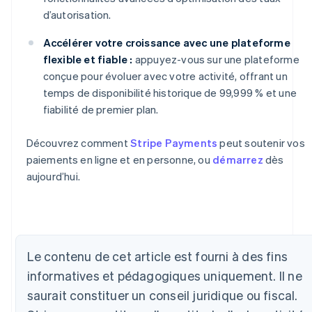
d’autorisation.
Accélérer votre croissance avec une plateforme
flexible et fiable :
appuyez-vous sur une plateforme
conçue pour évoluer avec votre activité, offrant un
temps de disponibilité historique de 99,999 % et une
fiabilité de premier plan.
Découvrez comment
Stripe Payments
peut soutenir vos
paiements en ligne et en personne, ou
démarrez
dès
aujourd’hui.
Allemagne
Deutsch
English
Le contenu de cet article est fourni à des fins
Australie
informatives et pédagogiques uniquement. Il ne
English
Autriche
saurait constituer un conseil juridique ou fiscal.
Deutsch
English