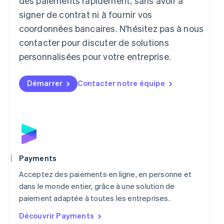
des paiements rapidement, sans avoir à
Liechtenstein
signer de contrat ni à fournir vos
Deutsch
English
Lituanie
coordonnées bancaires. N'hésitez pas à nous
English
contacter pour discuter de solutions
Luxembourg
personnalisées pour votre entreprise.
Français
Deutsch
English
Malaisie
English
简体中文
Démarrer
Contacter notre équipe
Malte
English
Mexique
Español
English
Norvège
English
Nouvelle-Zélande
English
Payments
Pays-Bas
Acceptez des paiements en ligne, en personne et
Nederlands
English
Pologne
dans le monde entier, grâce à une solution de
English
paiement adaptée à toutes les entreprises.
Portugal
Découvrir Payments
Português
English