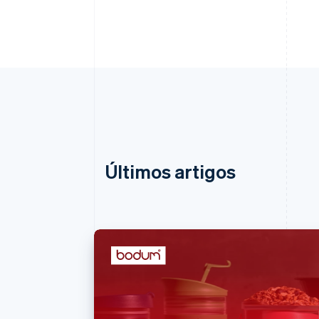
Últimos artigos
Alemanha
Deutsch
English
Austrália