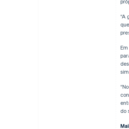
pró
“A 
que
pre
Em 
par
des
sim
“No
con
ent
do 
Mai