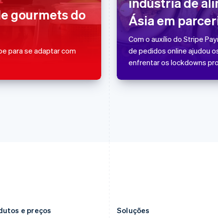
indústria de al
English
Italiano
日本語
English
e gourmets do
Ásia em parcer
Espanha
Letônia
Español
English
English
Estados Unidos
Liechtenstein
Com o auxílio do Stripe Pa
English
Español
简体中文
Deutsch
English
ipe para se adaptar com
de pedidos online ajudou o
Estônia
Lituânia
enfrentar os lockdowns pro
English
English
Finlândia
Luxemburgo
English
Svenska
Français
Deutsch
English
França
Malásia
Français
English
English
简体中文
Gibraltar
Malta
English
English
Grécia
México
English
Español
English
Hungria
Noruega
English
English
Índia
Nova Zelândia
English
English
Irlanda
Países Baixos
English
Nederlands
English
dutos e preços
Soluções