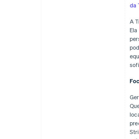
da 
A T
Ela
per
pod
equ
sof
Foc
Ger
Que
loc
pre
Str