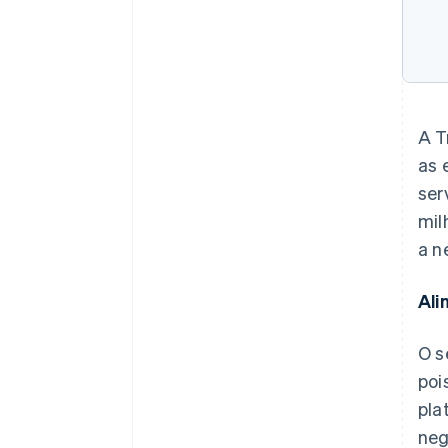
A T
as 
ser
mil
a n
Ali
O s
poi
pla
neg