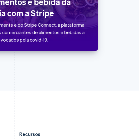
imentos e bebida da
Português
English
ia com a Stripe
RAE de Hong Kong, China
English
简体中文
Reino Unido
yments e do Stripe Connect, a plataforma
English
s comerciantes de alimentos e bebidas a
República Tcheca
vocados pela covid-19.
English
Romênia
English
Singapura
English
简体中文
Suécia
Svenska
English
Suíça
Deutsch
Français
Italiano
English
Tailândia
ไทย
English
Recursos