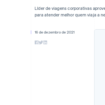
Authorization Boost
Otimizações de aceitação
Líder de viagens corporativas aprov
Link
Checkout acelerado
para atender melhor quem viaja a 
Financial Connections
Dados de contas vinculadas
16 de dezembro de 2021