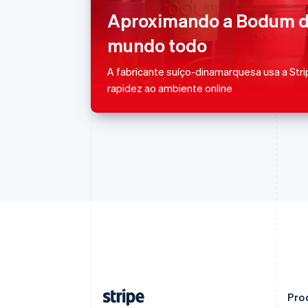
English
Aproximando a Bodum d
Áustria
Deutsch
English
mundo todo
Bélgica
Nederlands
Français
Deutsch
English
A fabricante suíço-dinamarquesa usa a Str
Brasil
rapidez ao ambiente online
Português
English
Bulgária
English
Canadá
English
Français
China continental
简体中文
English
Chipre
English
Croácia
English
Italiano
Dinamarca
English
Emirados Árabes Unidos
English
Pro