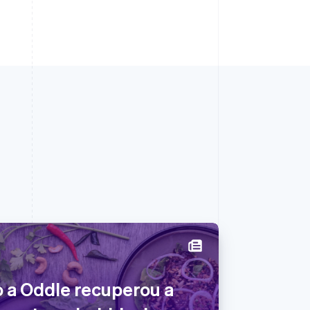
Polônia
 a Oddle recuperou a
English
Portugal