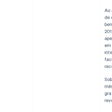
Ao 
de 
ben
201
ape
em 
int
fac
rec
Sob
mês
gra
rev