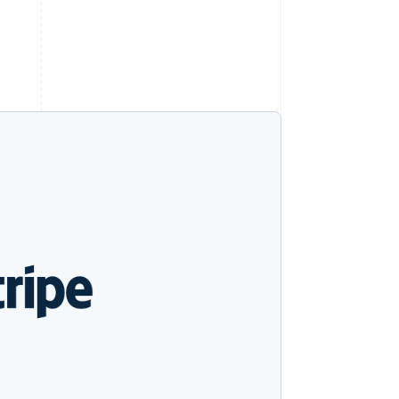
Stripe Sessions 2026
Veja como a Stripe está
construindo a
infraestrutura
econômica da IA.
Assista agora