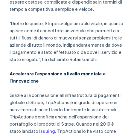
essere costosa, complicata e dispendiosa in termini di
tempo a competitiva, semplice e veloce.
"Dietro le quinte, Stripe svolge un ruolo vitale, in quanto
agisce come il connettore universale che permette a
tutti i flussi di denaro di muoversi senza problemi tra le
aziende di tutto il mondo, indipendentemente da dove
il pagamento è stato effettuato o da dove il servizio è
stato erogato", ha dichiarato Robin Gandhi.
Accelerare l'espansione a livello mondiale e
l'innovazione
Australia
Grazie alla connessione all'infrastruttura di pagamenti
English
globale di Stripe, TripActions è in grado di operare in
Austria
nuovi mercati accettando facilmente le valute locali.
Deutsch
English
Belgio
TripActions beneficia anche dell'espansione del
Nederlands
Français
Deutsch
English
portafoglio di prodotti di Stripe. Quando nel 2019 è
Brasile
stato lanciato
Issuing
, TripActions lo ha visto come
Português
English