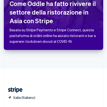
Come Oddle ha fatto rivivere il
Singapore
English
简体中文
settore della ristorazione in
Slovacchia
Asia con Stripe
English
Slovenia
English
Italiano
Basata su Stripe Payments e Stripe Connect, questa
Spagna
piattaforma di ordini online ha aiutato ristoranti e bar a
Español
English
superare i lockdown dovuti al COVID-19.
Stati Uniti
English
Español
简体中文
Svezia
Svenska
English
Svizzera
Deutsch
Français
Italiano
English
Thailandia
ไทย
English
Ungheria
English
Italia (Italiano)