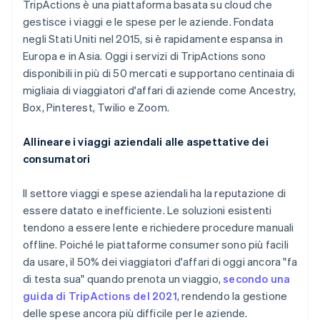
TripActions è una piattaforma basata su cloud che
Scopri cosa ti aspetta
gestisce i viaggi e le spese per le aziende. Fondata
Radar
Ecosistema
negli Stati Uniti nel 2015, si è rapidamente espansa in
Prevenzione delle frodi
Europa e in Asia. Oggi i servizi di TripActions sono
Partner
Atlas
disponibili in più di 50 mercati e supportano centinaia di
Stripe App Marketplace
Costituzione di start-up
migliaia di viaggiatori d'affari di aziende come Ancestry,
Climate
Box, Pinterest, Twilio e Zoom.
Rimozione del carbonio
Identity
Allineare i viaggi aziendali alle aspettative dei
Verifica online dell'identità
consumatori
Il settore viaggi e spese aziendali ha la reputazione di
essere datato e inefficiente. Le soluzioni esistenti
tendono a essere lente e richiedere procedure manuali
Stripe Sessions 2026
offline. Poiché le piattaforme consumer sono più facili
Scopri come Stripe sta costruendo l'infrastruttura economi
Guarda ora
da usare, il 50% dei viaggiatori d'affari di oggi ancora "fa
di testa sua" quando prenota un viaggio,
secondo una
guida di TripActions del 2021
, rendendo la gestione
delle spese ancora più difficile per le aziende.