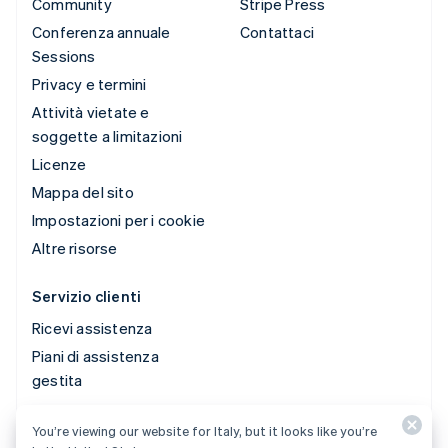
Community
Stripe Press
Conferenza annuale
Contattaci
Sessions
Privacy e termini
Attività vietate e
soggette a limitazioni
Licenze
Mappa del sito
Impostazioni per i cookie
Altre risorse
Servizio clienti
Ricevi assistenza
Piani di assistenza
gestita
You’re viewing our website for Italy, but it looks like you’re
© 2026 Stripe, LLC