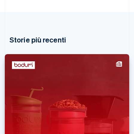
Giappone
日本語
English
Gibilterra
English
Grecia
English
Storie più recenti
India
English
Irlanda
English
Italia
Italiano
English
Lettonia
English
Liechtenstein
Deutsch
English
Lituania
English
Lussemburgo
Français
Deutsch
English
Malaysia
English
简体中文