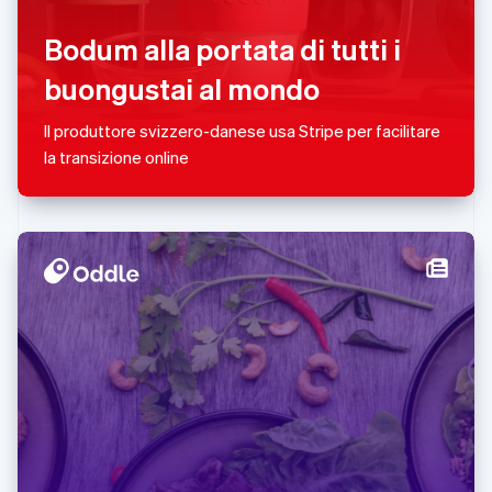
Malta
Bodum alla portata di tutti i
English
Messico
buongustai al mondo
Español
English
Norvegia
Il produttore svizzero-danese usa Stripe per facilitare
English
Nuova Zelanda
la transizione online
English
Paesi Bassi
Nederlands
English
Polonia
English
Portogallo
Português
English
RAS di Hong Kong, Cina
English
简体中文
Regno Unito
English
Repubblica Ceca
English
Romania
English