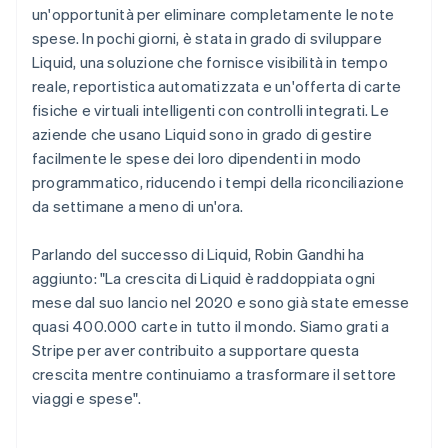
un'opportunità per eliminare completamente le note
Bulgaria
spese. In pochi giorni, è stata in grado di sviluppare
English
Canada
Liquid, una soluzione che fornisce visibilità in tempo
English
Français
reale, reportistica automatizzata e un'offerta di carte
Cina continentale
fisiche e virtuali intelligenti con controlli integrati. Le
简体中文
English
aziende che usano Liquid sono in grado di gestire
Cipro
facilmente le spese dei loro dipendenti in modo
English
Croazia
programmatico, riducendo i tempi della riconciliazione
English
Italiano
da settimane a meno di un'ora.
Danimarca
English
Parlando del successo di Liquid, Robin Gandhi ha
Emirati Arabi Uniti
aggiunto: "La crescita di Liquid è raddoppiata ogni
English
Estonia
mese dal suo lancio nel 2020 e sono già state emesse
English
quasi 400.000 carte in tutto il mondo. Siamo grati a
Finlandia
Stripe per aver contribuito a supportare questa
English
Svenska
crescita mentre continuiamo a trasformare il settore
Francia
viaggi e spese".
Français
English
Germania
Deutsch
English