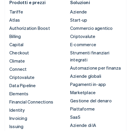
Prodotti e prezzi
Soluzioni
Tariffe
Aziende
Atlas
Start-up
Authorization Boost
Commercio agentico
Billing
Criptovalute
Capital
E-commerce
Checkout
Strumenti finanziari
integrati
Climate
Automazione per finanza
Connect
Aziende globali
Criptovalute
Pagamenti in-app
Data Pipeline
Marketplace
Elements
Gestione del denaro
Financial Connections
Piattaforme
Identity
SaaS
Invoicing
Aziende di IA
Issuing