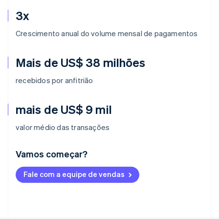
3x
Crescimento anual do volume mensal de pagamentos
Mais de US$ 38 milhões
recebidos por anfitrião
mais de US$ 9 mil
valor médio das transações
Vamos começar?
Alemanha
Fale com a equipe de vendas
Deutsch
English
Austrália
English
Áustria
Deutsch
English