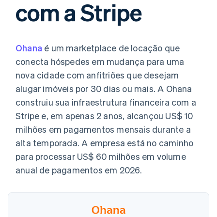
com a Stripe
flexíveis de IU
Recognition
Marketplaces
Gerenciar assinaturas
Formas de
Automação
Plano de ação do
Gestão dos valores
Ofereça cobrança por
pagamento
contábil
produto
Plataformas
uso
Acesso a mais
Stripe Sigma
Conferência anual das
SaaS
Emita cartões
de 125
Relatórios
sessões
respaldados por
Ohana
é um marketplace de locação que
Terminal
personalizados
Carreiras
stablecoins
Pagamentos
Data Pipeline
Sala de imprensa
Provisione e gerencie
conecta hóspedes em mudança para uma
presenciais
Sincronização
Stripe Press
serviços com agentes
Por setor
nova cidade com anfitriões que desejam
Authorization
de dados
Boost
alugar imóveis por 30 dias ou mais. A Ohana
Otimizações
Empresas de IA
construiu sua infraestrutura financeira com a
de aceitação
Economia de criadores
Contato
Recursos
Link
Stripe e, em apenas 2 anos, alcançou US$ 10
Checkout
Jogos
Fale com a equipe de
Hospitalidade, viagens
Integrações de
milhões em pagamentos mensais durante a
acelerado
vendas
e lazer
aplicativos
Financial
Seja um parceiro
alta temporada. A empresa está no caminho
Seguros
Exemplos de códigos
Connections
Mídia e entretenimento
Blog de
Dados de
para processar US$ 60 milhões em volume
desenvolvedores
contas
anual de pagamentos em 2026.
Organizações sem fins
Status da API
vinculadas
lucrativos
Serviços profissionais
Setor público
Mais
Varejo
Product roadmap