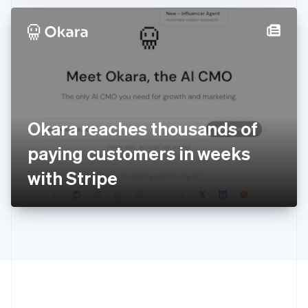
Espanha
Español
English
Estados Unidos
English
Español
简体中文
Estônia
English
Finlândia
English
Svenska
França
Okara reaches thousands of
Français
English
Gibraltar
paying customers in weeks
English
Grécia
with Stripe
English
Hungria
English
Índia
English
Irlanda
English
Itália
Italiano
English