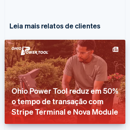
Bélgica
Nederlands
Français
Deutsch
English
Brasil
Português
English
Leia mais relatos de clientes
Bulgária
English
Canadá
English
Français
China continental
简体中文
English
Chipre
English
Croácia
English
Italiano
Dinamarca
Ohio Power Tool reduz em 50%
English
Emirados Árabes Unidos
o tempo de transação com
English
Eslováquia
Stripe Terminal e Nova Module
English
Eslovênia
English
Italiano