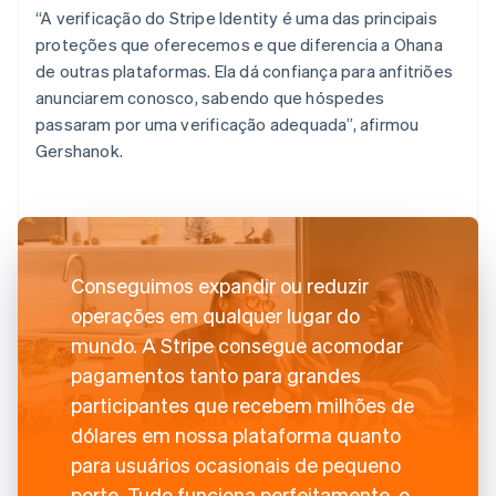
“A verificação do Stripe Identity é uma das principais
proteções que oferecemos e que diferencia a Ohana
de outras plataformas. Ela dá confiança para anfitriões
anunciarem conosco, sabendo que hóspedes
passaram por uma verificação adequada”, afirmou
Gershanok.
Conseguimos expandir ou reduzir
operações em qualquer lugar do
mundo. A Stripe consegue acomodar
pagamentos tanto para grandes
participantes que recebem milhões de
dólares em nossa plataforma quanto
para usuários ocasionais de pequeno
porte. Tudo funciona perfeitamente, o