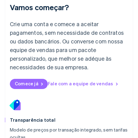
Japão
Vamos começar?
日本語
English
Letônia
English
Crie uma conta e comece a aceitar
Liechtenstein
pagamentos, sem necessidade de contratos
Deutsch
English
Lituânia
ou dados bancários. Ou converse com nossa
English
equipe de vendas para um pacote
Luxemburgo
personalizado, que melhor se adéque às
Français
Deutsch
English
Malásia
necessidades de sua empresa.
English
简体中文
Malta
English
Comece já
Fale com a equipe de vendas
México
Español
English
Noruega
English
Nova Zelândia
English
Transparência total
Países Baixos
Modelo de preços por transação integrado, sem tarifas
Nederlands
English
ocultas.