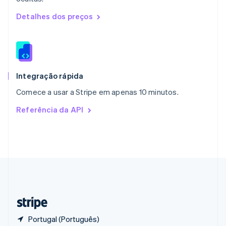
Polônia
English
Detalhes dos preços
Portugal
Português
English
RAE de Hong Kong, China
English
简体中文
Reino Unido
English
Integração rápida
República Tcheca
Comece a usar a Stripe em apenas 10 minutos.
English
Romênia
Referência da API
English
Singapura
English
简体中文
Suécia
Svenska
English
Suíça
Deutsch
Français
Italiano
English
Tailândia
ไทย
English
Portugal (Português)