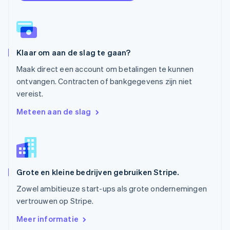
Polen
English
Portugal
Português
English
Roemenië
Klaar om aan de slag te gaan?
English
Singapore
Maak direct een account om betalingen te kunnen
English
简体中文
ontvangen. Contracten of bankgegevens zijn niet
Slovenië
vereist.
English
Italiano
Slowakije
Meteen aan de slag
English
Spanje
Español
English
Thailand
ไทย
English
Tsjechië
Grote en kleine bedrijven gebruiken Stripe.
English
Zowel ambitieuze start-ups als grote ondernemingen
Vasteland van China
vertrouwen op Stripe.
简体中文
English
Verenigd Koninkrijk
Meer informatie
English