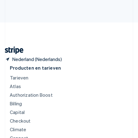
Verenigde Arabische Emiraten
English
Verenigde Staten
English
Español
简体中文
Zweden
Svenska
English
Zwitserland
Deutsch
Français
Italiano
English
Nederland (Nederlands)
Producten en tarieven
Tarieven
Atlas
Authorization Boost
Billing
Capital
Checkout
Climate
Connect