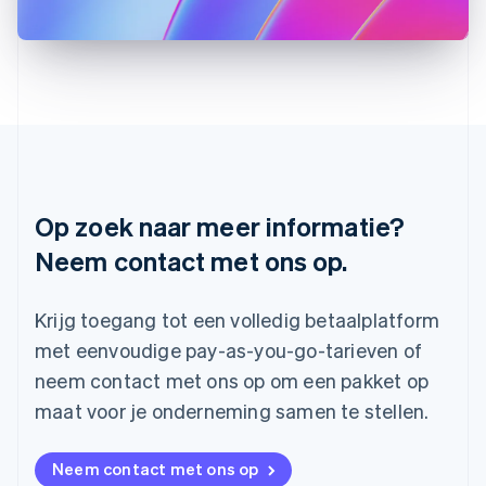
Letland
English
Liechtenstein
Deutsch
English
Litouwen
English
Luxemburg
Français
Deutsch
English
Maleisië
English
简体中文
Op zoek naar meer informatie?
Malta
English
Neem contact met ons op.
Mexico
Español
English
Nederland
Krijg toegang tot een volledig betaalplatform
Nederlands
English
met eenvoudige pay-as-you-go-tarieven of
Nieuw-Zeeland
neem contact met ons op om een pakket op
English
Noorwegen
maat voor je onderneming samen te stellen.
English
Oostenrijk
Neem contact met ons op
Deutsch
English