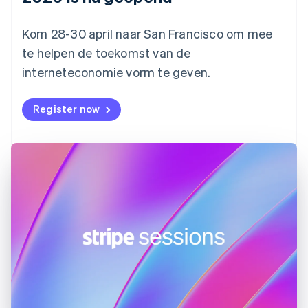
Finland
English
Svenska
Frankrijk
Kom 28-30 april naar San Francisco om mee
Français
English
te helpen de toekomst van de
Gibraltar
interneteconomie vorm te geven.
English
Griekenland
English
Register now
Hongarije
English
Hongkong SAR, China
English
简体中文
Ierland
English
India
English
Italië
Italiano
English
Japan
日本語
English
Kroatië
English
Italiano