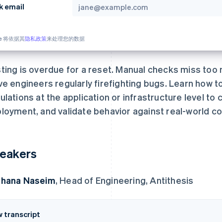
k email
pe 将依据其
隐私政策
来处理您的数据
ting is overdue for a reset. Manual checks miss too
ve engineers regularly firefighting bugs. Learn how 
ulations at the application or infrastructure level to
loyment, and validate behavior against real-world co
eakers
uhana Naseim
, Head of Engineering, Antithesis
w transcript