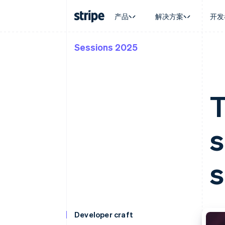
产品
解决方案
开发
Sessions 2025
按企业阶段
文档
学习
按应用场
支持
支付
营收
大型企业
Stripe 文档
博客
智能体
获取支
Payments
Billing
初创企业
API 参考文档
客户案例
加密货
托管支
在线支付
经常性收入
库与 SDK
指南
电子商
专业服
T
Payment links
Metronome
Stripe Apps
嵌入式
无代码支付
按用量计费
财务自
Checkout
Subscriptions
全球化
预构建支付界面
订阅管理
s
应用内
Elements
Invoicing
交易市
灵活的 UI 组件
一次性或定期账单
资金管
Payment methods
Tax
平台
接入 125+ 种支付方式
销售税和增值税自动
s
SaaS
Terminal
Revenue Recogniti
线下支付
会计自动化
Authorization Boost
Stripe Sigma
支付成功率优化
自定义报告
Link
Data Pipeline
Developer craft
加速结账
数据同步