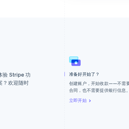
芬兰
美国
。
English
Svenska
English
Español
简体中文
荷兰
墨西哥
Nederlands
English
Español
English
Stripe 功
准备好开始了？
加拿大
挪威
English
Français
English
案？欢迎随时
创建账户，开始收款——不需
捷克
葡萄牙
合同，也不需要提供银行信息
English
Português
English
克罗地亚
日本
立即开始
English
Italiano
日本語
English
拉脱维亚
瑞典
English
Svenska
English
立陶宛
瑞士
English
Deutsch
Français
Italiano
Englis