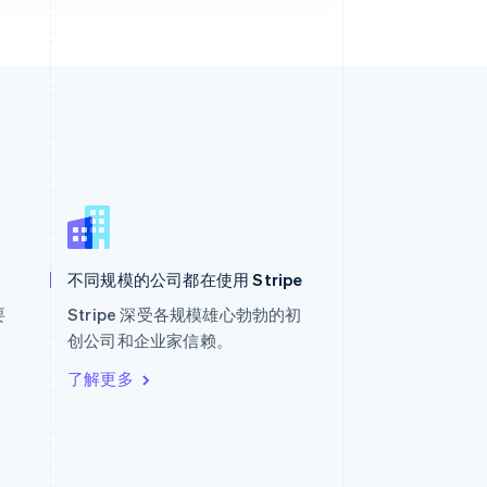
西班牙
Español
English
新加坡
English
简体中文
不同规模的公司都在使用 Stripe
新西兰
English
要
Stripe 深受各规模雄心勃勃的初
匈牙利
。
创公司和企业家信赖。
English
意大利
了解更多
Italiano
English
印度
English
英国
h
English