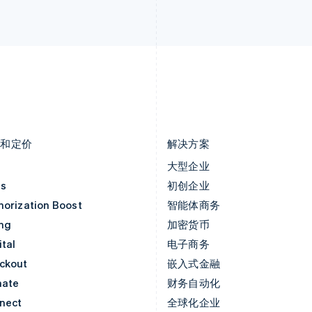
列支敦士登
塞浦路斯
Deutsch
English
English
卢森堡
斯洛伐克
Français
Deutsch
English
English
罗马尼亚
斯洛文尼亚
English
English
Italiano
马尔他
泰国
English
ไทย
English
马来西亚
希腊
English
简体中文
English
品和定价
解决方案
价
大型企业
as
初创企业
horization Boost
智能体商务
ing
加密货币
tal
电子商务
ckout
嵌入式金融
mate
财务自动化
nect
全球化企业