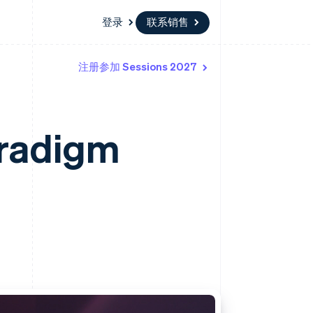
登录
联系销售
注册参加 Sessions 2027
资源
生态系统
联系
场
更多
应用集成
合作伙伴
联系销售
Product roadmap
代码示例
Stripe App Marketplace
成为合作伙伴
了解未来规划
开发者博客
aradigm
API 状态
Radar
欺诈防范
Atlas
初创企业注册
Climate
碳移除