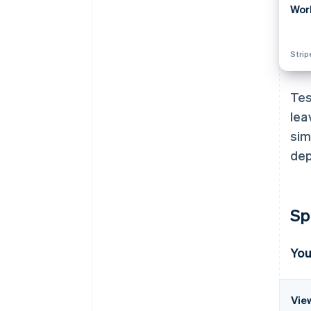
Wor
Stri
Tes
lea
sim
dep
Sp
Yo
Vie