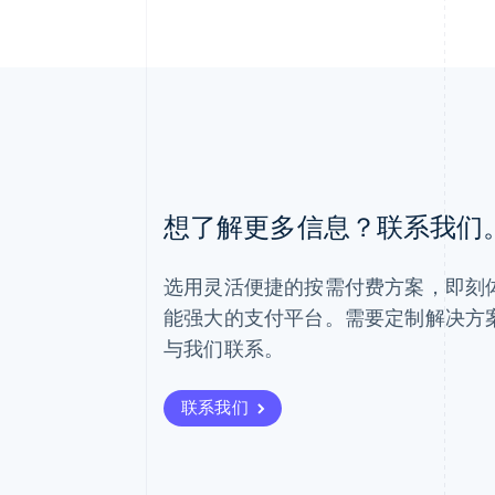
阿联酋
想了解更多信息？联系我们
English
爱尔兰
English
选用灵活便捷的按需付费方案，即刻体验 
爱沙尼亚
English
能强大的支付平台。需要定制解决方
奥地利
与我们联系。
Deutsch
English
澳大利亚
English
联系我们
巴西
Português
English
保加利亚
English