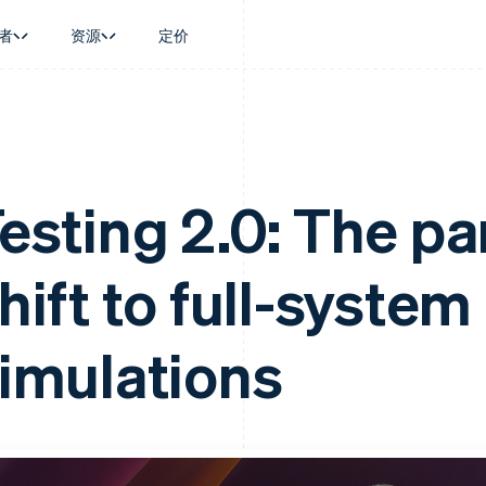
者
资源
定价
景
指南
按行业
公司
资金管理
平台和交易市
商务
持
接受线上付款
AI 企业
产品路线图
Global Payouts
Connect
币
持方案
实施预置结账流程
创作者经济
Sessions 年度大会
向第三方打款
平台支付
务
务
构建平台或交易市场
游戏
招聘
esting 2.0: The p
Crypto
金融
管理订阅
酒店、旅游与休闲
资讯中心
钱包、稳定币发行和发卡基础设
动化
提供按用量计费
保险
Stripe Press
施
企业
发行稳定币支持的支付卡
媒体与娱乐
hift to full-system
支付
通过智能体配置和管理服务
非营利组织
场
专业服务
理
公共部门
零售
化
imulations
on