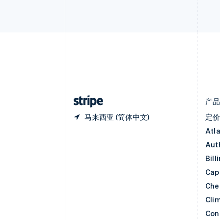
比利时
Nederlands
Français
Deutsch
English
波兰
English
丹麦
English
德国
Deutsch
English
法国
Français
English
产
马来西亚 (简体中文)
定
Atl
Aut
Bill
Capi
Che
Cli
Con