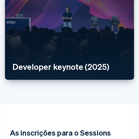
Alemanha
Deutsch
English
Austrália
English
Áustria
Deutsch
English
Bélgica
Developer keynote (2025)
Nederlands
Français
Deutsch
English
Brasil
Português
English
Bulgária
English
Canadá
English
Français
China continental
简体中文
English
Chipre
As inscrições para o Sessions
English
Croácia