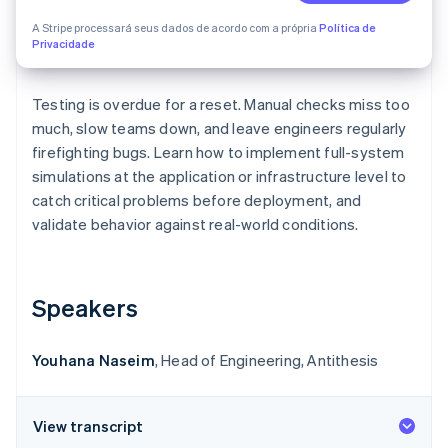
Veja o que está chegando
A Stripe processará seus dados de acordo com a própria
Política de
Radar
Privacidade
Ecossistema
Prevenção de fraudes
Parceiros
Atlas
Testing is overdue for a reset. Manual checks miss too
Stripe App Marketplace
Incorporação de startups
much, slow teams down, and leave engineers regularly
Climate
firefighting bugs. Learn how to implement full-system
Remoção de carbono
simulations at the application or infrastructure level to
Identity
catch critical problems before deployment, and
Verificação de identidade
validate behavior against real-world conditions.
Speakers
Stripe Sessions 2026
Veja como a Stripe está construindo a infraestrutura econ
Youhana Naseim
, Head of Engineering, Antithesis
Assista agora
View transcript