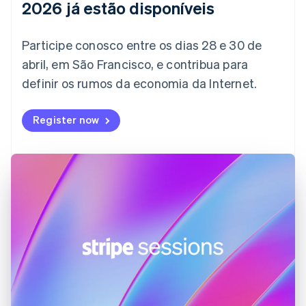
2026 já estão disponíveis
English
Italiano
Dinamarca
English
Participe conosco entre os dias 28 e 30 de
Emirados Árabes Unidos
abril, em São Francisco, e contribua para
English
definir os rumos da economia da Internet.
Eslováquia
English
Eslovênia
Register now
English
Italiano
Espanha
Español
English
Estados Unidos
English
Español
简体中文
Estônia
English
Finlândia
English
Svenska
França
Français
English
Gibraltar
English
Grécia