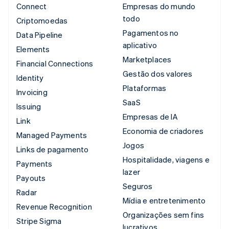
Connect
Empresas do mundo
todo
Criptomoedas
Pagamentos no
Data Pipeline
aplicativo
Elements
Marketplaces
Financial Connections
Gestão dos valores
Identity
Plataformas
Invoicing
SaaS
Issuing
Empresas de IA
Link
Economia de criadores
Managed Payments
Jogos
Links de pagamento
Hospitalidade, viagens e
Payments
lazer
Payouts
Seguros
Radar
Mídia e entretenimento
Revenue Recognition
Organizações sem fins
Stripe Sigma
lucrativos