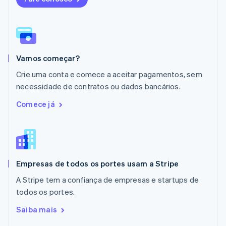
English
México
Español
English
Noruega
English
Vamos começar?
Nova Zelândia
English
Crie uma conta e comece a aceitar pagamentos, sem
Países Baixos
necessidade de contratos ou dados bancários.
Nederlands
English
Polônia
Comece já
English
Portugal
Português
English
RAE de Hong Kong, China
English
简体中文
Empresas de todos os portes usam a Stripe
Reino Unido
English
A Stripe tem a confiança de empresas e startups de
República Tcheca
todos os portes.
English
Romênia
Saiba mais
English
Singapura