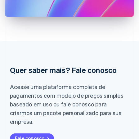
English
Hungria
English
Índia
English
Irlanda
English
Itália
Italiano
English
Japão
Quer saber mais? Fale conosco
日本語
English
Letônia
English
Acesse uma plataforma completa de
Liechtenstein
pagamentos com modelo de preços simples
Deutsch
English
Lituânia
baseado em uso ou fale conosco para
English
criarmos um pacote personalizado para sua
Luxemburgo
Français
Deutsch
English
empresa.
Malásia
English
简体中文
Malta
Fale conosco