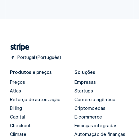
English
简体中文
Suécia
Svenska
English
Suíça
Deutsch
Français
Italiano
English
Tailândia
ไทย
English
Portugal (Português)
Produtos e preços
Soluções
Preços
Empresas
Atlas
Startups
Reforço de autorização
Comércio agêntico
Billing
Criptomoedas
Capital
E-commerce
Checkout
Finanças integradas
Climate
Automação de finanças