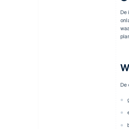
De 
onl
waa
pla
Wa
De 