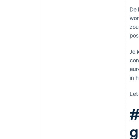
De 
wor
zou
pos
Je 
con
eur
in 
Let
#
g