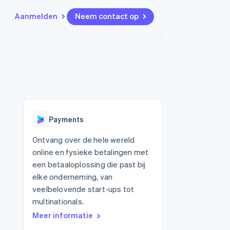
Aanmelden
Neem contact op
Bronnen
Ecosysteem
Contact
marktplaatsen
Meer
App-integraties
Partners
Neem contact op
Product roadmap
Voorbeelden van code
Stripe App Marketplace
Partner worden
Ontdek wat er in het verschiet
or platforms
Developerblog
ligt
r platforms
API-status
financiële
Radar
Payments
Fraudepreventie
tuele kaarten
Atlas
ing
Ontvang over de hele wereld
Oprichting van een start-up
online en fysieke betalingen met
Climate
een betaaloplossing die past bij
CO₂-verwijdering
elke onderneming, van
Identity
veelbelovende start-ups tot
Online identiteitsverificatie
multinationals.
Meer informatie