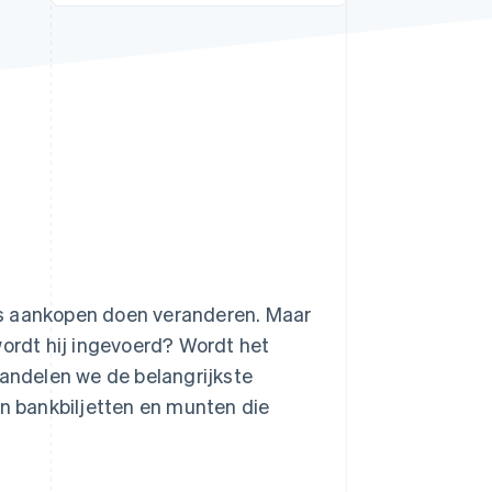
Stripe Sessions 2026
Ontdek hoe Stripe de
economische
infrastructuur voor AI
bouwt.
Nu bekijken
ks aankopen doen veranderen. Maar
wordt hij ingevoerd? Wordt het
handelen we de belangrijkste
an bankbiljetten en munten die