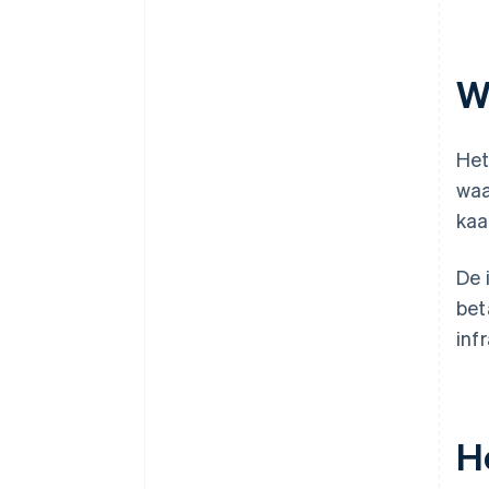
W
Het
waa
kaa
De 
bet
inf
H