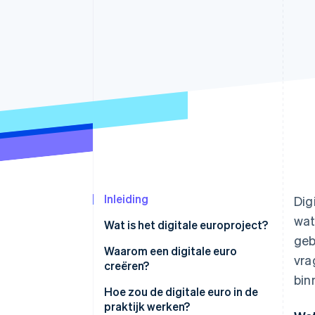
Link
Versneld afrekenen
Financial Connections
Data gekoppelde rekeningen
Inleiding
Dig
wat
Wat is het digitale europroject?
geb
Wat is de digitale euro?
Waarom een digitale euro
vra
creëren?
bin
Hoe zou de digitale euro in de
praktijk werken?