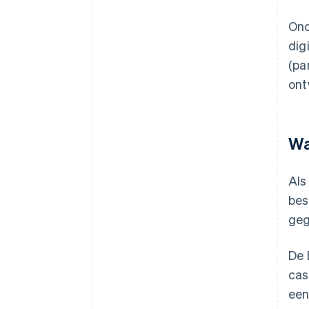
Ond
dig
(pa
ont
Wa
Als
bes
geg
De 
cas
een