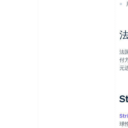
法
付
元
S
Str
球