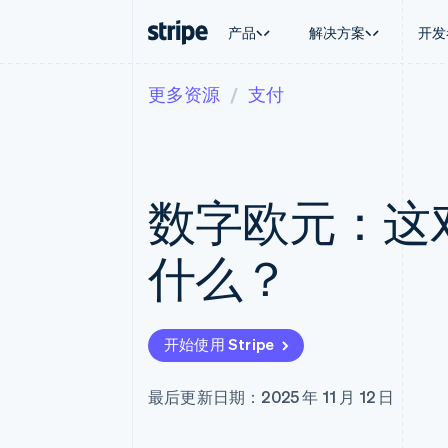
产品
解决方案
开发
更多资源
支付
按企业阶段
文档
学习
按应用场
支持
支付
营收
大型企业
Stripe 文档
博客
智能体
获取支
Payments
Billing
初创企业
API 参考文档
客户案例
加密货
托管支
在线支付
经常性收入
库与 SDK
指南
电子商
专业服
Managed Payments
Metronome
Stripe Apps
数字欧元：这
嵌入式
备案商家解决方案
按用量计费
财务自
Payment links
Subscriptions
全球化
无代码支付
订阅管理
应用内
什么？
Checkout
Invoicing
交易市
预构建支付界面
一次性或定期账单
资金管
Elements
Tax
平台
灵活的 UI 组件
销售税和增值税自动
SaaS
支付方式
Revenue Recogniti
开始使用 Stripe
支持 125 种以上
会计自动化
Terminal
Stripe Sigma
线下支付
自定义报告
最后更新日期：2025 年 11 月 12 日
Authorization Boost
Data Pipeline
支付成功率优化
数据同步
Link