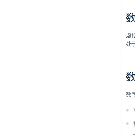
虚
处
数