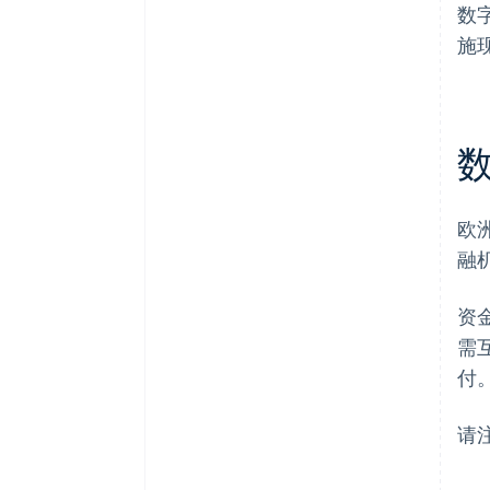
数
施
欧
融
资
需
付
请