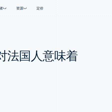
者
资源
定价
景
指南
按行业
公司
资金管理
平台和交易市
商务
持
接受线上付款
AI 企业
产品路线图
Treasury
Connect
币
持方案
实施预置结账流程
创作者经济
Sessions 年度大会
企业财务
平台支付
务
务
构建平台或交易市场
游戏
招聘
Global Payouts
Capital 平台
对法国人意味着
金融
管理订阅
酒店、旅游与休闲
资讯中心
向第三方打款
客户融资
动化
提供按用量计费
保险
Stripe Press
Capital
Treasury 平
企业
发行稳定币支持的支付卡
媒体与娱乐
企业融资
嵌入式金融服
支付
通过智能体配置和管理服务
非营利组织
Crypto
Issuing
场
专业服务
钱包、稳定币发行和发卡基础设
实体卡和虚拟
理
公共部门
施
零售
化
Crypto Onramp
on
可嵌入的加密货币购买