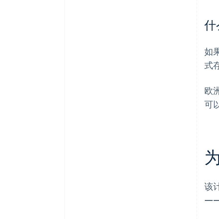
什
如
式
欧
可
该
—