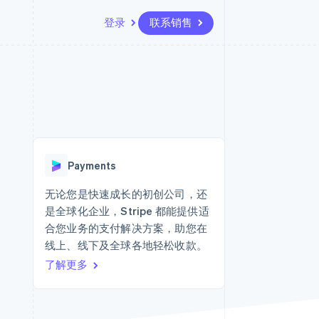
登录
联系销售
资源
生态系统
联系
场
更多
应用集成
合作伙伴
联系销售
Product roadmap
代码示例
Stripe App Marketplace
成为合作伙伴
了解未来规划
开发者博客
版
API 状态
Radar
欺诈防范
台版
Payments
务
Atlas
初创企业注册
无论您是快速成长的初创公司，还
卡
是全球化企业，Stripe 都能提供适
Climate
碳移除
合您业务的支付解决方案，助您在
线上、线下及全球各地轻松收款。
Identity
在线身份验证
了解更多