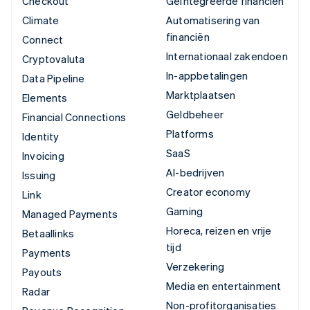
Checkout
Geïntegreerde financiën
Climate
Automatisering van
financiën
Connect
Internationaal zakendoen
Cryptovaluta
In-appbetalingen
Data Pipeline
Marktplaatsen
Elements
Geldbeheer
Financial Connections
Platforms
Identity
SaaS
Invoicing
AI-bedrijven
Issuing
Creator economy
Link
Gaming
Managed Payments
Horeca, reizen en vrije
Betaallinks
tijd
Payments
Verzekering
Payouts
Media en entertainment
Radar
Non-profitorganisaties