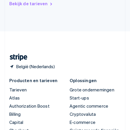
Verenigd Koninkrijk
Bekijk de tarieven
English
Verenigde Arabische Emiraten
English
Verenigde Staten
English
Español
简体中文
Zweden
Svenska
English
Zwitserland
Deutsch
Français
Italiano
English
België (Nederlands)
Producten en tarieven
Oplossingen
Tarieven
Grote ondernemingen
Atlas
Start-ups
Authorization Boost
Agentic commerce
Billing
Cryptovaluta
Capital
E-commerce