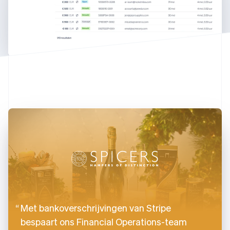
Estland
English
Finland
English
Svenska
Frankrijk
Français
English
Gibraltar
English
Griekenland
English
Hongarije
English
Hongkong SAR, China
English
简体中文
Ierland
English
India
English
Italië
Italiano
English
Met bankoverschrijvingen van Stripe
Japan
bespaart ons Financial Operations-team
日本語
English