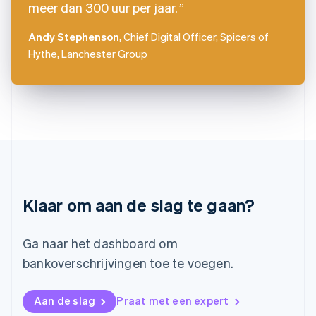
Kroatië
meer dan 300 uur per jaar.
English
Italiano
Letland
Andy Stephenson
, Chief Digital Officer, Spicers of
English
Hythe, Lanchester Group
Liechtenstein
Deutsch
English
Litouwen
English
Luxemburg
Français
Deutsch
English
Maleisië
English
简体中文
Malta
English
Klaar om aan de slag te gaan?
Mexico
Español
English
Nederland
Ga naar het dashboard om
Nederlands
English
Nieuw-Zeeland
bankoverschrijvingen toe te voegen.
English
Noorwegen
Aan de slag
Praat met een expert
English