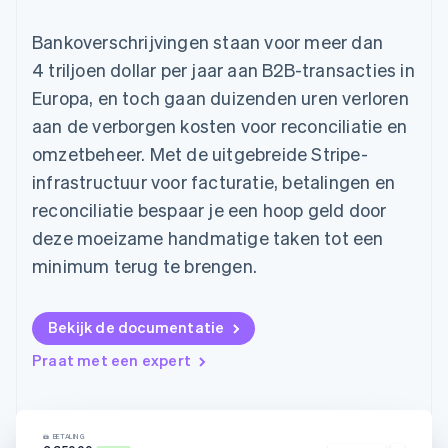
Toegang tot meer
Data Pipeline
Bedrijf
Marktplaatsen
Gegevenssynchronisatie
dan 125
Geldbeheer
Facturatie naar gebruik
Bankoverschrijvingen staan voor meer dan
Terminal
Productroadmap
Platforms
bieden
Fysieke betalingen
Jaarlijks congres
4 triljoen dollar per jaar aan B2B-transacties in
SaaS
Betaalkaarten uitgeven
Authorization
Sessions
die door stablecoins
Europa, en toch gaan duizenden uren verloren
Boost
Vacatures
worden gedekt
Optimaliseer de
Stripe Newsroom
Diensten voorzien en
aan de verborgen kosten voor reconciliatie en
acceptatie
Stripe Press
beheren met agents
Per branche
omzetbeheer. Met de uitgebreide Stripe-
Link
Versneld afrekenen
infrastructuur voor facturatie, betalingen en
Financial
AI-bedrijven
reconciliatie bespaar je een hoop geld door
Connections
Creator economy
Contact
Bronnen
Data gekoppelde
Gaming
deze moeizame handmatige taken tot een
rekeningen
Horeca, reizen en vrije
Neem contact op
minimum terug te brengen.
tijd
App-integraties
Partner worden
Verzekering
Voorbeelden van code
Media en entertainment
Developerblog
API-status
Bekijk de documentatie
Meer
Non-profitorganisaties
Product roadmap
Praat met een expert
Ontdek wat er in het verschiet ligt
Professionele
dienstverlening
Radar
Publieke sector
Fraudepreventie
Detailhandel
BETALING
Atlas