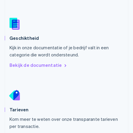
Oostenrijk
Deutsch
English
Polen
English
Portugal
Português
English
Roemenië
Geschiktheid
English
Kijk in onze documentatie of je bedrijf valt in een
Singapore
English
简体中文
categorie die wordt ondersteund.
Slovenië
Bekijk de documentatie
English
Italiano
Slowakije
English
Spanje
Español
English
Thailand
ไทย
English
Tarieven
Tsjechië
English
Kom meer te weten over onze transparante tarieven
Vasteland van China
per transactie.
简体中文
English