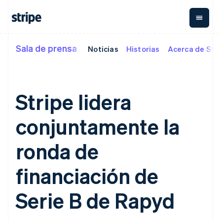
Francia
Français
English
Gibraltar
English
Grecia
Sala de prensa
Noticias
Historias
Acerca de Str
Por etapa
Documentación
Aprender
Pagos
Ingresos
Gestión del
English
dinero
Hungría
Empresas
Documentación de
Blog
English
Payments
Billing
Startups
Stripe
Historias de clientes
India
Pagos
Ingresos
Global
Referencia de API
Guías
Stripe lidera
electrónicos
recurrentes
English
Payouts
Librerías y SDK
Payment links
Metronome
Irlanda
Transferencias
Stripe Apps
Pagos sin
Cobro por
a terceros
English
conjuntamente la
Por caso de uso
necesidad de
consumo
Crypto
Soporte
Italia
programación
Checkout
Suscripciones
Cartera,
Italiano
English
Comercio agéntico
IU de pago
Gestión de
emisión de
ronda de
Guías
Japón
Criptomoneda
Obtener soporte
prediseñadas
suscripciones
stablecoins e
E-commerce
Planes de soporte
日本語
English
Elements
Invoicing
infraestructura
Finanzas integradas
Aceptar pagos
gestionado
financiación de
Letonia
Componentes
Único o
de tarjetas
Automatización de
electrónicos
Servicios
flexibles de IU
recurrente
English
finanzas
Implementar un
profesionales
Métodos de
Tax
Liechtenstein
Serie B de Rapyd
Empresas
proceso de compra
pago
Automatiza el
Deutsch
English
internacionales
prediseñado
Acceso a más
imp. sobre las
Lituania
Pagos en la aplicación
Crear una plataforma o
de 125
ventas e IVA
Revenue
English
Marketplaces
un Marketplace