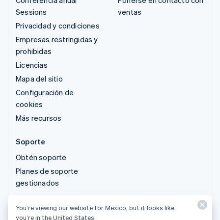
Conferencia anual
Ponerse en contacto con
Sessions
ventas
Privacidad y condiciones
Empresas restringidas y
prohibidas
Licencias
Mapa del sitio
Configuración de
cookies
Más recursos
Soporte
Obtén soporte
Planes de soporte
gestionados
You’re viewing our website for Mexico, but it looks like
© 2026 Stripe, LLC
you’re in the United States.