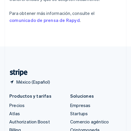
República Checa
English
Para obtener más información, consulte el
Rumania
comunicado de prensa de Rapyd
Ecosistema
.
English
Sesiones de Stripe 2026
Singapur
Socios
Descubre cómo Stripe construye la infraestructura económi
English
简体中文
Stripe App Marketplace
Mirar ahora
Suecia
Svenska
English
Suiza
Deutsch
Français
Italiano
English
Tailandia
ไทย
English
México (Español)
Productos y tarifas
Soluciones
Precios
Empresas
Atlas
Startups
Authorization Boost
Comercio agéntico
Billing
Criptomoneda