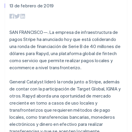
Authorization
Recognition
Empresa
Luxemburgo
Gestión del dinero
Gestionar
13 de febrero de 2019
Boost
Automatización
Plataformas
suscripciones
Français
Deutsch
English
Optimizaciones
contable
Hoja de ruta del
SaaS
Ofrecer cobro por
Malasia
de aceptación
Stripe Sigma
producto
consumo
English
简体中文
Link
Informes
Conferencia anual
Emitir tarjetas
Malta
Proceso de
personalizados
Sessions
respaldadas por
SAN FRANCISCO—. La empresa de infraestructura de
English
compra
Data Pipeline
Empleos
monedas estables
México
pagos Stripe ha anunciado hoy que está coliderando
Por sector
acelerado
Sincronización
Sala de prensa
Aprovisiona y gestiona
Español
English
de datos
Stripe Press
una ronda de financiación de Serie B de 40 millones de
servicios con agentes
Noruega
Empresas de IA
dólares para Rapyd, una plataforma global de fintech
Economía de los
English
como servicio que permite realizar pagos locales y
creadores
Nueva Zelandia
Juegos
ecommerce a nivel transfronterizo.
Contacto
English
Más
Recursos
Hostelería, viajes y ocio
Países Bajos
Product roadmap
Contacta con ventas
Nederlands
English
General Catalyst lideró la ronda junto a Stripe, además
Ver lo que viene
Seguros
Integraciones de
Conviértete en socio
Medios de
aplicaciones
Polonia
de contar con la participación de Target Global, IGNIA y
Radar
comunicación y
Ejemplos de código
English
otros. Rapyd aborda una oportunidad de mercado
Prevención de fraude
entretenimiento
Blog de
Portugal
creciente en torno a casos de uso locales y
Organizaciones sin
desarrolladores
Atlas
Português
English
fines de lucro
Estado de la API
transfronterizos que requieren métodos de pago
Constitución de una startup
RAE de Hong Kong, China
Servicios
locales, como transferencias bancarias, monederos
English
简体中文
Climate
profesionales
Reino Unido
electrónicos y dinero en efectivo para realizar
Eliminación de dióxido de carbono
Sector público
English
Minorista
transferencias y que se acepten localmente.