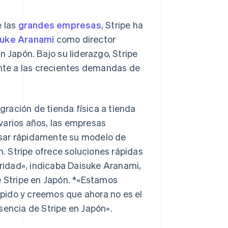
e las
grandes empresas
, Stripe ha
suke Aranami
como director
n Japón. Bajo su liderazgo, Stripe
ente a las crecientes demandas de
igración de tienda física a tienda
Polonia
English
varios años, las empresas
Portugal
nsar rápidamente su modelo de
Português
English
 Stripe ofrece soluciones rápidas
RAE de Hong Kong, China
English
简体中文
uridad», indicaba Daisuke Aranami,
Reino Unido
e Stripe en Japón. *«Estamos
English
República Checa
pido y creemos que ahora no es el
English
sencia de Stripe en Japón»
.
Rumania
English