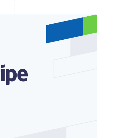
Sesiones de Stripe
2026
Descubre cómo Stripe
construye la
infraestructura
económica para la IA.
Mirar ahora