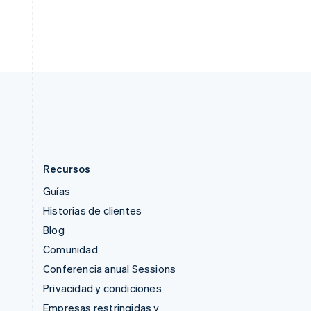
Singapur
English
简体中文
Suecia
Svenska
English
Suiza
Deutsch
Français
Italiano
English
Tailandia
ไทย
English
Recursos
Guías
Historias de clientes
Blog
Comunidad
Conferencia anual Sessions
Privacidad y condiciones
Empresas restringidas y