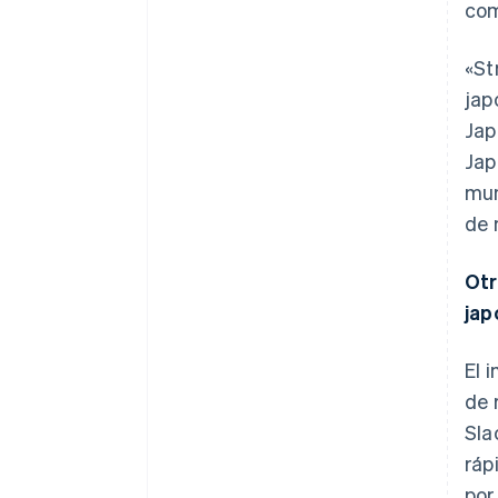
com
«St
jap
Jap
Jap
mun
de 
Otr
jap
El 
de 
Sla
ráp
por