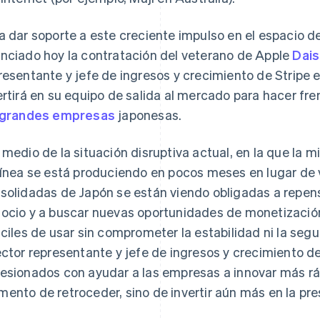
a dar soporte a este creciente impulso en el espacio d
nciado hoy la contratación del veterano de Apple
Dai
resentante y jefe de ingresos y crecimiento de Stripe e
ertirá en su equipo de salida al mercado para hacer fr
grandes empresas
japonesas.
 medio de la situación disruptiva actual, en la que la m
Eslovaquia
Italia
English
Italiano
English
línea se está produciendo en pocos meses en lugar de 
Eslovenia
Japón
solidadas de Japón se están viendo obligadas a repe
English
Italiano
日本語
English
ocio y a buscar nuevas oportunidades de monetización.
España
Letonia
Español
English
English
áciles de usar sin comprometer la estabilidad ni la seg
Estados Unidos
Liechtenstein
ector representante y jefe de ingresos y crecimiento d
English
Español
简体中文
Deutsch
English
Estonia
Lituania
esionados con ayudar a las empresas a innovar más rá
English
English
ento de retroceder, sino de invertir aún más en la pre
Finlandia
Luxemburgo
English
Svenska
Français
Deutsch
English