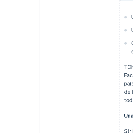
TOK
Fac
paí
de 
tod
Una
Str