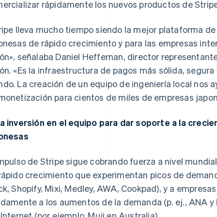
ercializar rápidamente los nuevos productos de Stripe
ripe lleva mucho tiempo siendo la mejor plataforma d
onesas de rápido crecimiento y para las empresas inte
ón»
, señalaba Daniel Heffernan, director representante
ón.
«Es la infraestructura de pagos más sólida, segura
do. La creación de un equipo de ingeniería local nos 
monetización para cientos de miles de empresas japo
a inversión en el equipo para dar soporte a la crec
onesas
impulso de Stripe sigue cobrando fuerza a nivel mundia
rápido crecimiento que experimentan picos de demanda
ck, Shopify, Mixi, Medley, AWA, Cookpad), y a empres
idamente a los aumentos de la demanda (p. ej., ANA y
 Internet (por ejemplo, Muji en Australia).