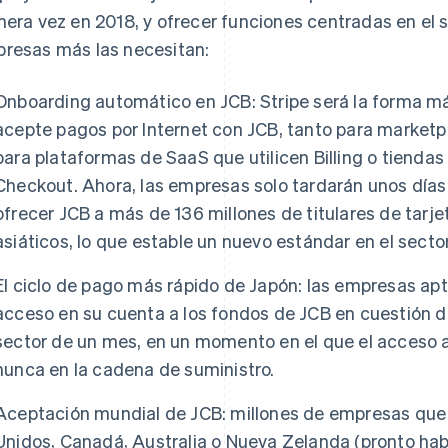
mera vez en 2018, y ofrecer funciones centradas en el
resas más las necesitan:
Onboarding automático en JCB: Stripe será la forma m
acepte pagos por Internet con JCB, tanto para marketp
para plataformas de SaaS que utilicen Billing o tiendas 
Checkout. Ahora, las empresas solo tardarán unos día
ofrecer JCB a más de 136 millones de titulares de tarj
asiáticos, lo que estable un nuevo estándar en el sector
El ciclo de pago más rápido de Japón: las empresas ap
acceso en su cuenta a los fondos de JCB en cuestión de
sector de un mes, en un momento en el que el acceso a
nunca en la cadena de suministro.
Aceptación mundial de JCB: millones de empresas que 
Unidos, Canadá, Australia o Nueva Zelanda (pronto hab