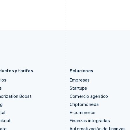
Francia
Malasia
Français
English
English
简体中文
Gibraltar
Malta
English
English
Grecia
México
English
Español
English
Hungría
Noruega
English
English
India
Nueva Zelandia
English
English
Irlanda
Países Bajos
English
Nederlands
English
ductos y tarifas
Soluciones
ios
Empresas
s
Startups
orization Boost
Comercio agéntico
ng
Criptomoneda
tal
E-commerce
ckout
Finanzas integradas
mate
Automatización de finanzas