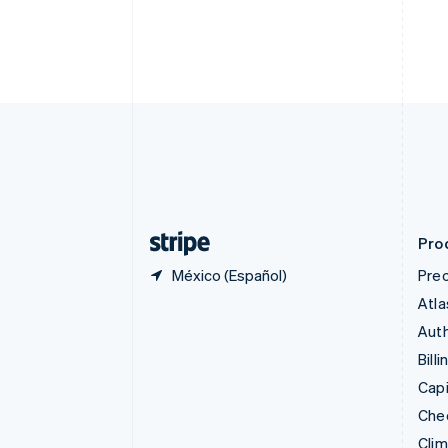
Canadá
English
Français
China continental
简体中文
English
Chipre
English
Croacia
English
Italiano
Dinamarca
English
Emiratos Árabes Unidos
English
Pro
México (Español)
Prec
Atla
Auth
Billi
Capi
Che
Cli