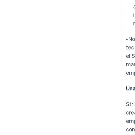
«No
tec
el 
mar
emp
Una
Str
cre
emp
com