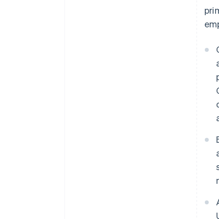
pri
emp