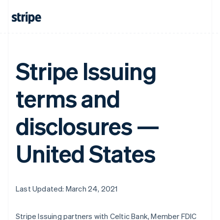
Alemania
Deutsch
English
Australia
English
Stripe Issuing
Austria
Deutsch
English
Bélgica
terms and
Nederlands
Français
Deutsch
English
Brasil
Português
English
disclosures —
Bulgaria
English
Canadá
United States
English
Français
China continental
简体中文
English
Chipre
Last Updated: March 24, 2021
English
Croacia
English
Italiano
Stripe Issuing partners with Celtic Bank, Member FDIC
Dinamarca