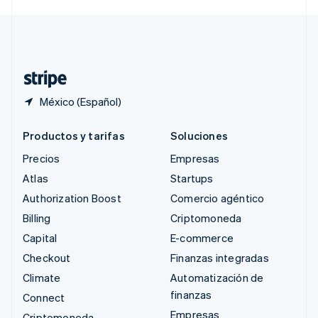
Svenska
English
Suiza
Deutsch
Français
Italiano
English
Tailandia
ไทย
English
México (Español)
Productos y tarifas
Soluciones
Precios
Empresas
Atlas
Startups
Authorization Boost
Comercio agéntico
Billing
Criptomoneda
Capital
E-commerce
Checkout
Finanzas integradas
Climate
Automatización de
finanzas
Connect
Empresas
Criptomoneda