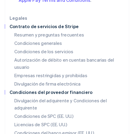
Apple Pay Terms and Conditions
.
English
India
English
Legales
Irlanda
Contrato de servicios de Stripe
English
Resumen y preguntas frecuentes
Italia
Condiciones generales
Italiano
English
Japón
Condiciones de los servicios
日本語
English
Autorización de débito en cuentas bancarias del
Letonia
usuario
English
Liechtenstein
Empresas restringidas y prohibidas
Deutsch
English
Divulgación de firma electrónica
Lituania
English
Condiciones del proveedor financiero
Luxemburgo
Divulgación del adquirente y Condiciones del
Français
Deutsch
English
adquirente
Malasia
English
简体中文
Condiciones de SPC (EE. UU.)
Malta
Licencias de SPC (EE. UU.)
English
México
Condiciones del banco emisor (EE. UU.)