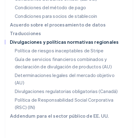
Español
English
Condiciones del método de pago
Noruega
Condiciones para socios de stablecoin
English
Nueva Zelandia
Acuerdo sobre el procesamiento de datos
English
Traducciones
Países Bajos
Divulgaciones y políticas normativas regionales
Nederlands
English
Polonia
Política de riesgos inaceptables de Stripe
English
Guía de servicios financieros combinados y
Portugal
declaración de divulgación de productos (AU)
Português
English
RAE de Hong Kong, China
Determinaciones legales del mercado objetivo
English
简体中文
(AU)
Reino Unido
Divulgaciones regulatorias obligatorias (Canadá)
English
República Checa
Política de Responsabilidad Social Corporativa
English
(RSC) (IN)
Rumania
Addendum para el sector público de EE. UU.
English
Singapur
English
简体中文
Suecia