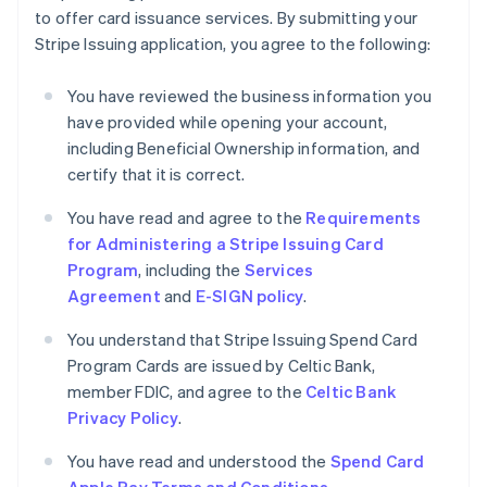
to offer card issuance services. By submitting your
English
Emiratos Árabes Unidos
Stripe Issuing application, you agree to the following:
English
Eslovaquia
You have reviewed the business information you
English
have provided while opening your account,
Eslovenia
including Beneficial Ownership information, and
English
Italiano
certify that it is correct.
España
Español
English
You have read and agree to the
Requirements
Estados Unidos
for Administering a Stripe Issuing Card
English
Español
简体中文
Estonia
Program
, including the
Services
English
Agreement
and
E-SIGN policy
.
Finlandia
English
Svenska
You understand that Stripe Issuing Spend Card
Francia
Program Cards are issued by Celtic Bank,
Français
English
member FDIC, and agree to the
Celtic Bank
Gibraltar
Privacy Policy
.
English
Grecia
You have read and understood the
Spend Card
English
Hungría