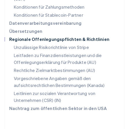
Schweiz
Konditionen für Zahlungsmethoden
Deutsch
Français
Italiano
English
Singapur
Konditionen für Stablecoin-Partner
English
简体中文
Datenverarbeitungsvereinbarung
Slowakei
Übersetzungen
English
Regionale Offenlegungspflichten & Richtlinien
Slowenien
English
Italiano
Unzulässige Risikorichtlinie von Stripe
Sonderverwaltungsregion Hongkong,
Leitfaden zu Finanzdienstleistungen und die
China
Offenlegungserklärung für Produkte (AU)
English
简体中文
Spanien
Rechtliche Zielmarktbestimmungen (AU)
Español
English
Vorgeschriebene Angaben gemäß den
Thailand
aufsichtsrechtlichen Bestimmungen (Kanada)
ไทย
English
Tschechische Republik
Leitlinien zur sozialen Verantwortung von
English
Unternehmen (CSR) (IN)
Ungarn
Nachtrag zum öffentlichen Sektor in den USA
English
Vereinigte Arabische Emirate
English
Vereinigte Staaten