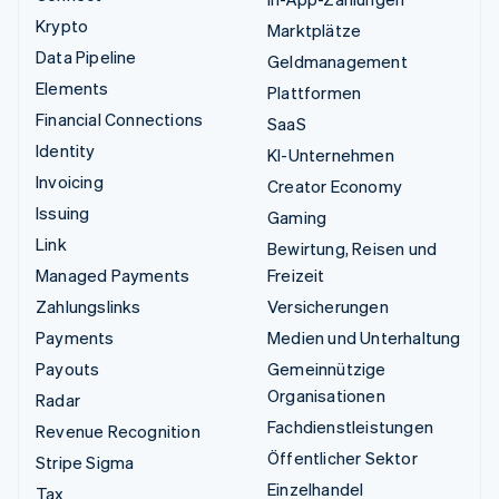
Krypto
Marktplätze
Data Pipeline
Geldmanagement
Elements
Plattformen
Financial Connections
SaaS
Identity
KI-Unternehmen
Invoicing
Creator Economy
Issuing
Gaming
Link
Bewirtung, Reisen und
Managed Payments
Freizeit
Zahlungslinks
Versicherungen
Payments
Medien und Unterhaltung
Payouts
Gemeinnützige
Organisationen
Radar
Fachdienstleistungen
Revenue Recognition
Öffentlicher Sektor
Stripe Sigma
Einzelhandel
Tax