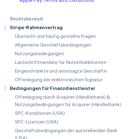
Apple Pay Terms and Conditions
.
Malaysia
English
简体中文
Malta
Rechtsbereich
English
Stripe-Rahmenvertrag
Mexiko
Übersicht und häufig gestellte Fragen
Español
English
Neuseeland
Allgemeine Geschäftsbedingungen
English
Nutzungsbedingungen
Niederlande
Lastschriftmandate für Nutzerbankkonten
Nederlands
English
Norwegen
Eingeschränkte und untersagte Geschäfte
English
Offenlegung der elektronischen Signatur
Österreich
Deutsch
English
Bedingungen für Finanzdienstleister
Polen
Offenlegung durch Acquirer (Händlerbank) &
English
Nutzungsbedingungen für Acquirer (Händlerbank)
Portugal
Português
English
SPC-Konditionen (USA)
Rumänien
SPC-Lizenzen (USA)
English
Schweden
Geschäftsbedingungen der ausstellenden Bank
Svenska
English
(USA)