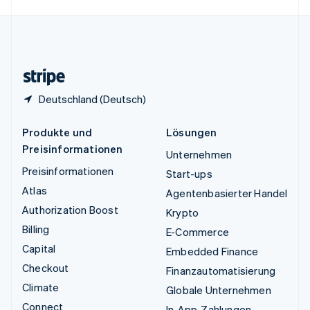
English
Español
简体中文
Vereinigtes Königreich
English
Zypern
English
Deutschland (Deutsch)
Produkte und
Lösungen
Preisinformationen
Unternehmen
Preisinformationen
Start-ups
Atlas
Agentenbasierter Handel
Authorization Boost
Krypto
Billing
E-Commerce
Capital
Embedded Finance
Checkout
Finanzautomatisierung
Climate
Globale Unternehmen
Connect
In-App-Zahlungen