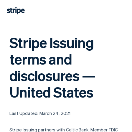
Australien
English
Belgien
Nederlands
Français
Deutsch
English
Brasilien
Português
English
Stripe Issuing
Bulgarien
English
terms and
Dänemark
English
Deutschland
disclosures —
Deutsch
English
Estland
English
United States
Festlandchina
简体中文
English
Finnland
English
Svenska
Frankreich
Last Updated: March 24, 2021
Français
English
Gibraltar
Stripe Issuing partners with Celtic Bank, Member FDIC
English