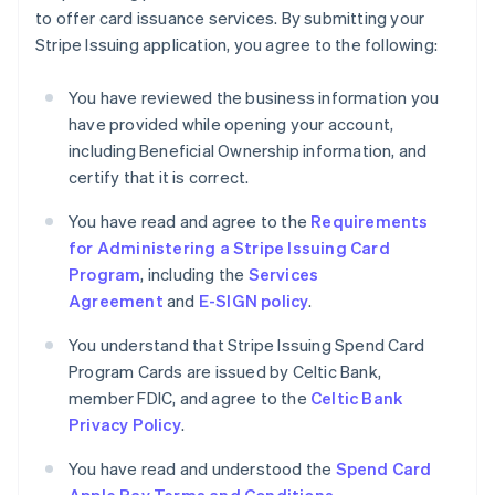
Griechenland
to offer card issuance services. By submitting your
English
Stripe Issuing application, you agree to the following:
Indien
English
You have reviewed the business information you
Irland
have provided while opening your account,
English
including Beneficial Ownership information, and
Italien
certify that it is correct.
Italiano
English
Japan
You have read and agree to the
Requirements
日本語
English
Kanada
for Administering a Stripe Issuing Card
English
Français
Program
, including the
Services
Kroatien
Agreement
and
E-SIGN policy
.
English
Italiano
Lettland
You understand that Stripe Issuing Spend Card
English
Program Cards are issued by Celtic Bank,
Liechtenstein
member FDIC, and agree to the
Celtic Bank
Deutsch
English
Litauen
Privacy Policy
.
English
Luxemburg
You have read and understood the
Spend Card
Français
Deutsch
English