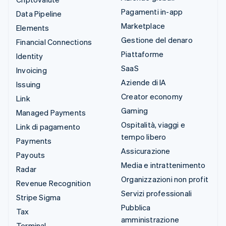
Pagamenti in-app
Data Pipeline
Marketplace
Elements
Gestione del denaro
Financial Connections
Piattaforme
Identity
SaaS
Invoicing
Aziende di IA
Issuing
Creator economy
Link
Gaming
Managed Payments
Ospitalità, viaggi e
Link di pagamento
tempo libero
Payments
Assicurazione
Payouts
Media e intrattenimento
Radar
Organizzazioni non profit
Revenue Recognition
Servizi professionali
Stripe Sigma
Pubblica
Tax
amministrazione
Terminal