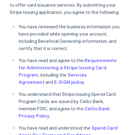
to offer card issuance services. By submitting your
English
Estonia
Stripe Issuing application, you agree to the following:
English
Finlandia
You have reviewed the business information you
English
Svenska
have provided while opening your account,
Francia
including Beneficial Ownership information, and
Français
English
certify that it is correct.
Germania
Deutsch
English
You have read and agree to the
Requirements
Giappone
for Administering a Stripe Issuing Card
日本語
English
Gibilterra
Program
, including the
Services
English
Agreement
and
E-SIGN policy
.
Grecia
English
You understand that Stripe Issuing Spend Card
India
Program Cards are issued by Celtic Bank,
English
member FDIC, and agree to the
Celtic Bank
Irlanda
Privacy Policy
.
English
Italia
You have read and understood the
Spend Card
Italiano
English
Lettonia