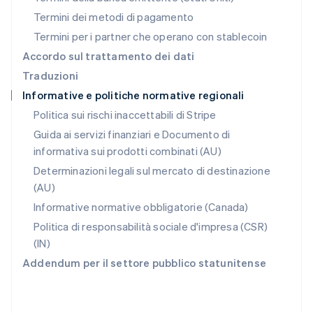
Português
English
Termini dei metodi di pagamento
RAS di Hong Kong, Cina
Termini per i partner che operano con stablecoin
English
简体中文
Regno Unito
Accordo sul trattamento dei dati
English
Traduzioni
Repubblica Ceca
Informative e politiche normative regionali
English
Romania
Politica sui rischi inaccettabili di Stripe
English
Guida ai servizi finanziari e Documento di
Singapore
informativa sui prodotti combinati (AU)
English
简体中文
Slovacchia
Determinazioni legali sul mercato di destinazione
English
(AU)
Slovenia
Informative normative obbligatorie (Canada)
English
Italiano
Spagna
Politica di responsabilità sociale d'impresa (CSR)
Español
English
(IN)
Stati Uniti
Addendum per il settore pubblico statunitense
English
Español
简体中文
Svezia
Svenska
English
Svizzera