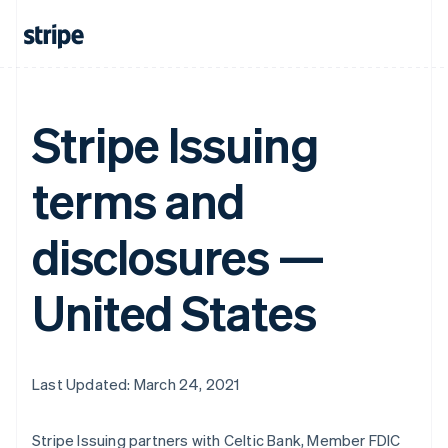
Australia
English
Austria
Deutsch
English
Stripe Issuing
Belgio
Nederlands
Français
Deutsch
English
Brasile
terms and
Português
English
Bulgaria
English
disclosures —
Canada
English
Français
Cina continentale
United States
简体中文
English
Cipro
English
Croazia
Last Updated: March 24, 2021
English
Italiano
Danimarca
English
Stripe Issuing partners with Celtic Bank, Member FDIC
Emirati Arabi Uniti