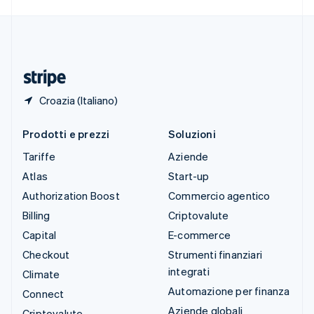
Deutsch
Français
Italiano
English
Thailandia
ไทย
English
Ungheria
English
Croazia (Italiano)
Prodotti e prezzi
Soluzioni
Tariffe
Aziende
Atlas
Start-up
Authorization Boost
Commercio agentico
Billing
Criptovalute
Capital
E-commerce
Checkout
Strumenti finanziari
integrati
Climate
Automazione per finanza
Connect
Aziende globali
Criptovalute