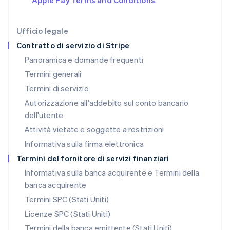
Apple Pay Terms and Conditions
.
English
Liechtenstein
Deutsch
English
Ufficio legale
Lituania
Contratto di servizio di Stripe
English
Panoramica e domande frequenti
Lussemburgo
Termini generali
Français
Deutsch
English
Malaysia
Termini di servizio
English
简体中文
Autorizzazione all'addebito sul conto bancario
Malta
dell'utente
English
Messico
Attività vietate e soggette a restrizioni
Español
English
Informativa sulla firma elettronica
Norvegia
English
Termini del fornitore di servizi finanziari
Nuova Zelanda
Informativa sulla banca acquirente e Termini della
English
banca acquirente
Paesi Bassi
Nederlands
English
Termini SPC (Stati Uniti)
Polonia
Licenze SPC (Stati Uniti)
English
Portogallo
Termini della banca emittente (Stati Uniti)