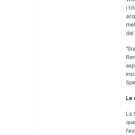
i t
acq
met
dal
"Si
Ren
asp
ins
Spe
Le 
La 
que
l'a