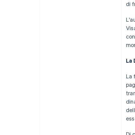
di 
L'a
Vis
con
mom
La 
La 
pag
tra
din
del
ess
Di 