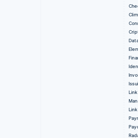
Che
Cli
Con
Crip
Data
Ele
Fina
Iden
Invo
Issu
Link
Man
Link
Pay
Pay
Rad