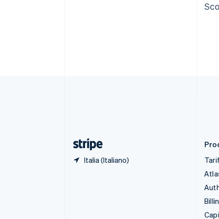
Sco
Canada
English
Français
Cina continentale
简体中文
English
Cipro
English
Croazia
English
Italiano
Danimarca
English
Emirati Arabi Uniti
English
Estonia
English
Prod
Italia (Italiano)
Tari
Atla
Auth
Billi
Capi