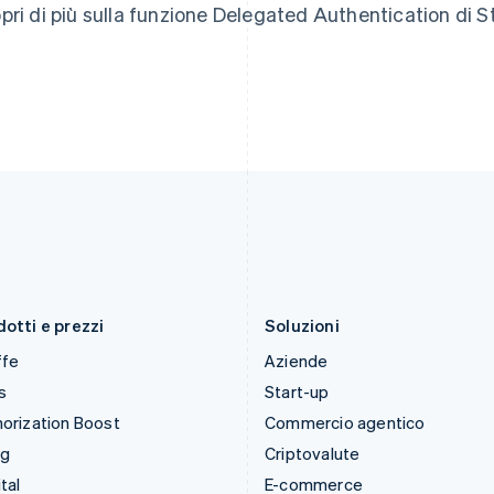
pri di più sulla funzione Delegated Authentication di S
Grecia
Nuova Zelanda
English
English
India
Paesi Bassi
English
Nederlands
English
Irlanda
Polonia
English
English
Italia
Portogallo
Italiano
English
Português
English
Lettonia
RAS di Hong Kong, Cina
English
English
简体中文
Liechtenstein
Regno Unito
Deutsch
English
English
Lituania
Repubblica Ceca
English
English
otti e prezzi
Soluzioni
ffe
Aziende
s
Start-up
orization Boost
Commercio agentico
ng
Criptovalute
tal
E-commerce