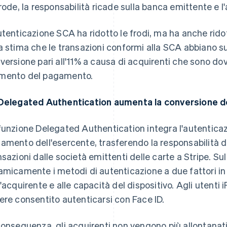
frode, la responsabilità ricade sulla banca emittente e 
utenticazione SCA ha ridotto le frodi, ma ha anche ridot
a stima che le transazioni conformi alla SCA abbiano sub
versione pari all'11% a causa di acquirenti che sono dovu
ento del pagamento.
Delegated Authentication aumenta la conversione d
funzione Delegated Authentication integra l'autenticaz
amento dell'esercente, trasferendo la responsabilità de
nsazioni dalle società emittenti delle carte a Stripe. Su
amicamente i metodi di autenticazione a due fattori in
l'acquirente e alle capacità del dispositivo. Agli utent
ere consentito autenticarsi con Face ID.
conseguenza, gli acquirenti non vengono più allontanat