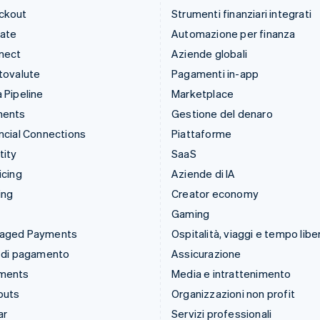
ckout
Strumenti finanziari integrati
mate
Automazione per finanza
nect
Aziende globali
tovalute
Pagamenti in-app
 Pipeline
Marketplace
ments
Gestione del denaro
ncial Connections
Piattaforme
tity
SaaS
icing
Aziende di IA
ing
Creator economy
Gaming
aged Payments
Ospitalità, viaggi e tempo libe
 di pagamento
Assicurazione
ments
Media e intrattenimento
outs
Organizzazioni non profit
ar
Servizi professionali