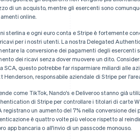
zo di un acquisto, mentre gli esercenti sono comunque p
amenti online.
ni sterlina e ogni euro conta e Stripe è fortemente co
 ricavi per i nostri utenti. La nostra Delegated Authent
entare la conversione dei pagamenti degli esercenti su 
ento dei ricavi senza dover muovere un dito. Consider
la SCA, questo potrebbe far risparmiare miliardi alle a
t Henderson, responsabile aziendale di Stripe per l'ar
Finlandia
Lussemburgo
English
Svenska
Français
Deutsch
English
ende come TikTok, Nando's e Deliveroo stanno già util
Francia
Malaysia
hentication di Stripe per controllare i titolari di carte Wi
Français
English
English
简体中文
Germania
Malta
 registrano un aumento del 7% nella conversione dei 
Deutsch
English
English
enticazione è quattro volte più veloce rispetto al reind
Giappone
Messico
loro app bancaria o all'invio di un passcode monouso.
日本語
English
Español
English
Gibilterra
Norvegia
English
English