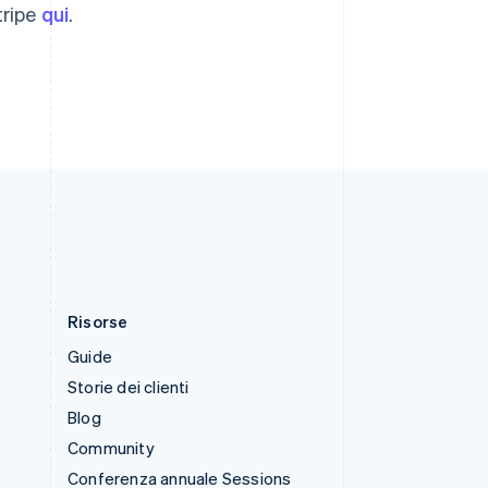
tripe
qui
.
Stati Uniti
English
Español
简体中文
Svezia
Svenska
English
Svizzera
Deutsch
Français
Italiano
English
Thailandia
ไทย
English
Ungheria
English
Risorse
Guide
Storie dei clienti
Blog
Community
Conferenza annuale Sessions