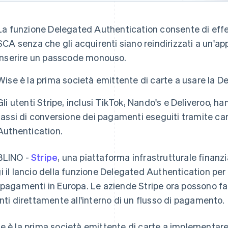
La funzione Delegated Authentication consente di effe
SCA senza che gli acquirenti siano reindirizzati a un'a
inserire un passcode monouso.
Wise è la prima società emittente di carte a usare la D
Gli utenti Stripe, inclusi TikTok, Nando's e Deliveroo, h
tassi di conversione dei pagamenti eseguiti tramite c
Authentication.
BLINO -
Stripe
, una piattaforma infrastrutturale finanz
i il lancio della funzione Delegated Authentication per 
 pagamenti in Europa. Le aziende Stripe ora possono far 
enti direttamente all'interno di un flusso di pagamento.
e è la prima società emittente di carte a implementar