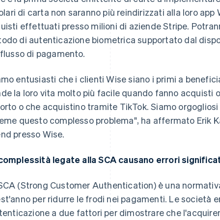
itolari di carta non saranno più reindirizzati alla loro a
uisti effettuati presso milioni di aziende Stripe. Potran
odo di autenticazione biometrica supportato dal dispos
 flusso di pagamento.
amo entusiasti che i clienti Wise siano i primi a benefi
de la loro vita molto più facile quando fanno acquisti o
orto o che acquistino tramite TikTok. Siamo orgogliosi d
ieme questo complesso problema", ha affermato Erik Ka
nd presso Wise.
complessità legate alla SCA causano errori significa
SCA (Strong Customer Authentication) è una normativa
st'anno per ridurre le frodi nei pagamenti. Le società e
utenticazione a due fattori per dimostrare che l'acquire