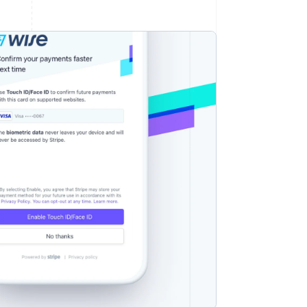
Stripe Sessions 2026
Scopri come Stripe sta
costruendo
l'infrastruttura
economica per l'IA.
Guarda ora