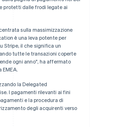
rotetti dalle frodi legate ai
ncentrata sulla massimizzazione
ication è una leva potente per
Stripe, il che significa un
ando tutte le transazioni coperte
ziende ogni anno", ha affermato
ea EMEA.
Romania
English
izzando la Delegated
Singapore
se. I pagamenti rilevanti ai fini
English
简体中文
Slovacchia
pagamenti e la procedura di
English
irizzamento degli acquirenti verso
Slovenia
English
Italiano
Spagna
Español
English