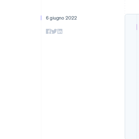
Link
Pagamento accelerato
Financial Connections
6 giugno 2022
Conti finanziari collegati