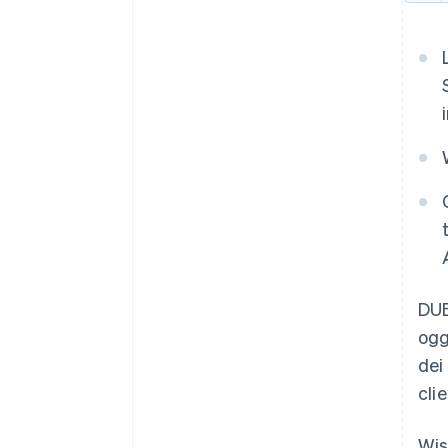
DU
ogg
dei
cli
Wis