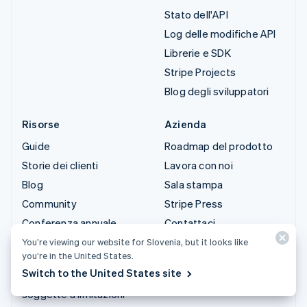
Stato dell'API
Log delle modifiche API
Librerie e SDK
Stripe Projects
Blog degli sviluppatori
Risorse
Azienda
Guide
Roadmap del prodotto
Storie dei clienti
Lavora con noi
Blog
Sala stampa
Community
Stripe Press
Conferenza annuale
Contattaci
Sessions
You’re viewing our website for Slovenia, but it looks like
you’re in the United States.
Privacy e termini
Switch to the United States site
Attività vietate e
soggette a limitazioni