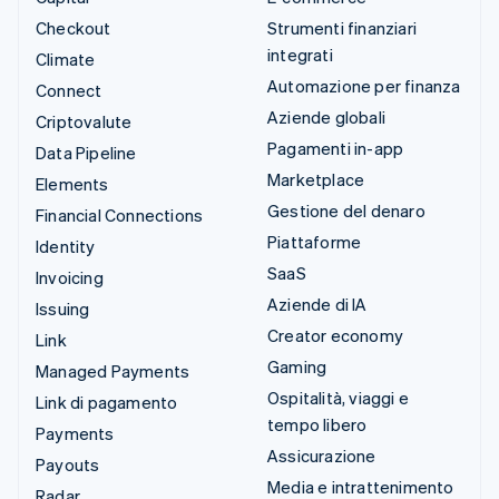
Checkout
Strumenti finanziari
integrati
Climate
Automazione per finanza
Connect
Aziende globali
Criptovalute
Pagamenti in-app
Data Pipeline
Marketplace
Elements
Gestione del denaro
Financial Connections
Piattaforme
Identity
SaaS
Invoicing
Aziende di IA
Issuing
Creator economy
Link
Gaming
Managed Payments
Ospitalità, viaggi e
Link di pagamento
tempo libero
Payments
Assicurazione
Payouts
Media e intrattenimento
Radar