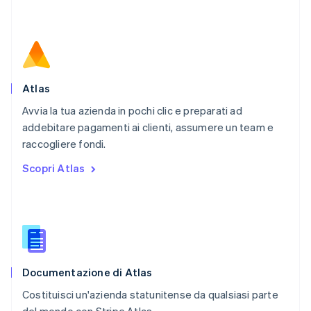
English
Paesi Bassi
Nederlands
English
Polonia
English
Portogallo
Português
English
Atlas
RAS di Hong Kong, Cina
Avvia la tua azienda in pochi clic e preparati ad
English
简体中文
addebitare pagamenti ai clienti, assumere un team e
Regno Unito
English
raccogliere fondi.
Repubblica Ceca
Scopri Atlas
English
Romania
English
Singapore
English
简体中文
Slovacchia
English
Documentazione di Atlas
Slovenia
English
Italiano
Costituisci un'azienda statunitense da qualsiasi parte
Spagna