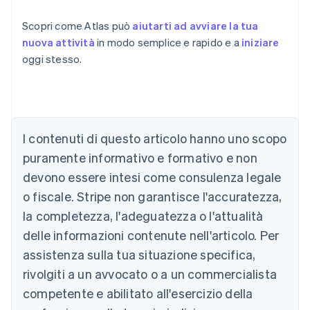
Scopri come Atlas può
aiutarti ad avviare la tua
nuova attività
in modo semplice e rapido e a
iniziare
oggi stesso.
Australia
English
Austria
I contenuti di questo articolo hanno uno scopo
Deutsch
English
puramente informativo e formativo e non
Belgio
devono essere intesi come consulenza legale
Nederlands
Français
Deutsch
English
Brasile
o fiscale. Stripe non garantisce l'accuratezza,
Português
English
la completezza, l'adeguatezza o l'attualità
Bulgaria
English
delle informazioni contenute nell'articolo. Per
Canada
assistenza sulla tua situazione specifica,
English
Français
Cina continentale
rivolgiti a un avvocato o a un commercialista
简体中文
English
competente e abilitato all'esercizio della
Cipro