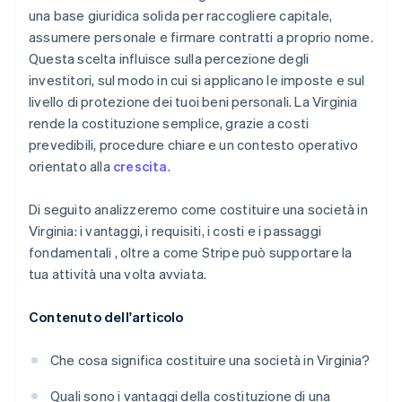
fondatore
una base giuridica solida per raccogliere capitale,
assumere personale e firmare contratti a proprio nome.
Presentazione automatica della dichiarazione
Questa scelta influisce sulla percezione degli
fiscale 83(b)
investitori, sul modo in cui si applicano le imposte e sul
Documenti legali aziendali con idoneità globale
livello di protezione dei tuoi beni personali. La Virginia
rende la costituzione semplice, grazie a costi
Un anno gratuito di Stripe Payments, più 50.000
prevedibili, procedure chiare e un contesto operativo
USD in crediti e sconti offerti dai partner
orientato alla
crescita
.
Di seguito analizzeremo come costituire una società in
Virginia: i vantaggi, i requisiti, i costi e i passaggi
fondamentali , oltre a come Stripe può supportare la
tua attività una volta avviata.
Contenuto dell'articolo
Che cosa significa costituire una società in Virginia?
Quali sono i vantaggi della costituzione di una