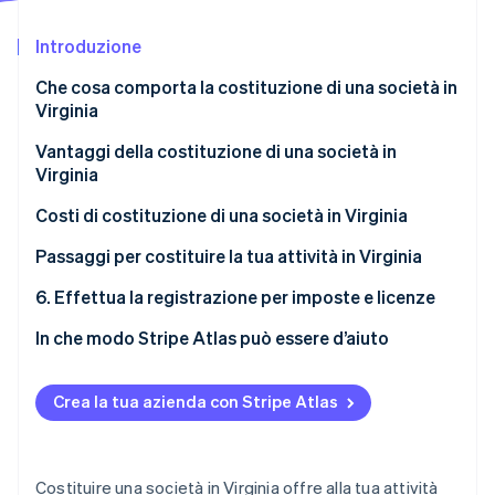
Scopri cosa ti aspetta
Introduzione
Radar
Ecosistema
Prevenzione delle frodi
Che cosa comporta la costituzione di una società in
Partner
Atlas
Virginia
Stripe App Marketplace
Costituzione di start-up
Vantaggi della costituzione di una società in
Climate
Virginia
Rimozione del carbonio
Identity
Protezione legale e finanziaria solida
Costi di costituzione di una società in Virginia
Verifica online dell'identità
Capitale e credibilità
Passaggi per costituire la tua attività in Virginia
Ambiente favorevole alle attività
1 Scegli la struttura
6. Effettua la registrazione per imposte e licenze
Imposte prevedibili e incentivi utili
2. Scegli e verifica il nome
In che modo Stripe Atlas può essere d’aiuto
Stripe Sessions 2026
Radicamento locale e conformità semplificata
3. Nomina i membri del consiglio di amministrazione
Come puoi registrarti su Atlas
Scopri come Stripe sta costruendo l'infrastruttura economi
Guarda ora
e un agente autorizzato
Crea la tua azienda con Stripe Atlas
Accettazione di pagamenti e operazioni bancarie
4. Deposita l’atto costitutivo
prima dell’arrivo del tuo EIN
5. Organizza la società
Acquisto di azioni senza contanti da parte del
Costituire una società in Virginia offre alla tua attività