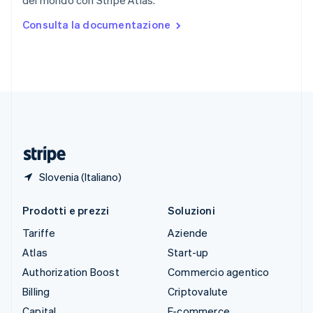
del mondo con Stripe Atlas.
Español
English
Stati Uniti
Consulta la documentazione
English
Español
简体中文
Svezia
Svenska
English
Svizzera
Deutsch
Français
Italiano
English
Thailandia
ไทย
English
Ungheria
English
Slovenia (Italiano)
Prodotti e prezzi
Soluzioni
Tariffe
Aziende
Atlas
Start-up
Authorization Boost
Commercio agentico
Billing
Criptovalute
Capital
E-commerce