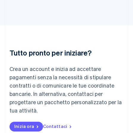
English
Irlanda
English
Italia
Italiano
English
Lettonia
English
Liechtenstein
Deutsch
English
Tutto pronto per iniziare?
Lituania
English
Crea un account e inizia ad accettare
Lussemburgo
Français
Deutsch
English
pagamenti senza la necessità di stipulare
Malaysia
contratti o di comunicare le tue coordinate
English
简体中文
Malta
bancarie. In alternativa, contattaci per
English
progettare un pacchetto personalizzato per la
Messico
tua attività.
Español
English
Norvegia
English
Inizia ora
Contattaci
Nuova Zelanda