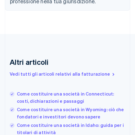
professione nella tua giurisdizione.
English
Croazia
English
Italiano
Danimarca
English
Emirati Arabi Uniti
English
Estonia
English
Finlandia
Altri articoli
English
Svenska
Francia
Vedi tutti gli articoli relativi alla fatturazione
Français
English
Germania
Deutsch
English
Come costituire una società in Connecticut:
Giappone
日本語
English
costi, dichiarazioni e passaggi
Gibilterra
Come costituire una società in Wyoming: ciò che
English
fondatori e investitori devono sapere
Grecia
English
Come costituire una società in Idaho: guida per i
India
titolari di attività