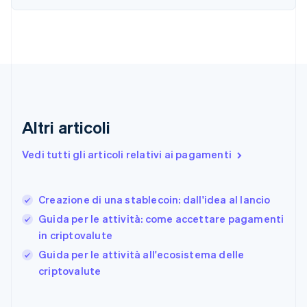
English
Italiano
Danimarca
English
Emirati Arabi Uniti
English
Estonia
English
Finlandia
English
Svenska
Altri articoli
Francia
Français
English
Vedi tutti gli articoli relativi ai pagamenti
Germania
Deutsch
English
Giappone
日本語
English
Creazione di una stablecoin: dall'idea al lancio
Gibilterra
Guida per le attività: come accettare pagamenti
English
in criptovalute
Grecia
English
Guida per le attività all'ecosistema delle
India
criptovalute
English
Irlanda