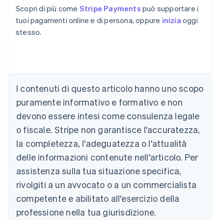
Scopri di più come
Stripe Payments
può supportare i
tuoi pagamenti online e di persona, oppure
inizia
oggi
stesso.
Australia
English
Austria
Deutsch
English
I contenuti di questo articolo hanno uno scopo
Belgio
puramente informativo e formativo e non
Nederlands
Français
Deutsch
English
Brasile
devono essere intesi come consulenza legale
Português
English
o fiscale. Stripe non garantisce l'accuratezza,
Bulgaria
la completezza, l'adeguatezza o l'attualità
English
Canada
delle informazioni contenute nell'articolo. Per
English
Français
assistenza sulla tua situazione specifica,
Cina continentale
简体中文
English
rivolgiti a un avvocato o a un commercialista
Cipro
competente e abilitato all'esercizio della
English
Croazia
professione nella tua giurisdizione.