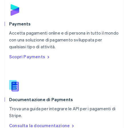
Nederlands
English
Polonia
English
Portogallo
Português
English
Payments
RAS di Hong Kong, Cina
Accetta pagamenti online e di persona in tutto il mondo
English
简体中文
con una soluzione di pagamento sviluppata per
Regno Unito
English
qualsiasi tipo di attività.
Repubblica Ceca
Scopri Payments
English
Romania
English
Singapore
English
简体中文
Slovacchia
English
Documentazione di Payments
Slovenia
English
Italiano
Trova una guida per integrare le API per i pagamenti di
Spagna
Stripe.
Español
English
Stati Uniti
Consulta la documentazione