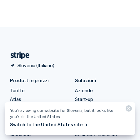
English
Español
简体中文
Svezia
Svenska
English
Svizzera
Deutsch
Français
Italiano
English
Thailandia
ไทย
English
Ungheria
English
Slovenia (Italiano)
Prodotti e prezzi
Soluzioni
Tariffe
Aziende
Atlas
Start-up
Authorization Boost
Commercio agentico
You’re viewing our website for Slovenia, but it looks like
Billing
Criptovalute
you’re in the United States.
Switch to the United States site
Capital
E-commerce
Checkout
Strumenti finanziari