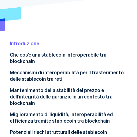
Scopri cosa ti aspetta
Radar
Ecosistema
Prevenzione delle frodi
Partner
Atlas
Stripe App Marketplace
Costituzione di start-up
Introduzione
Climate
Rimozione del carbonio
Che cos’è una stablecoin interoperabile tra
Identity
blockchain
Verifica online dell'identità
Meccanismi di interoperabilità per il trasferimento
delle stablecoin tra reti
Mantenimento della stabilità del prezzo e
dell’integrità delle garanzie in un contesto tra
Stripe Sessions 2026
blockchain
Scopri come Stripe sta costruendo l'infrastruttura economi
Guarda ora
Garanzie unificate a copertura
Miglioramento di liquidità, interoperabilità ed
efficienza tramite stablecoin tra blockchain
Meccanismi di distruzione ed emissione o di blocco
e sblocco
Potenziali rischi strutturali delle stablecoin