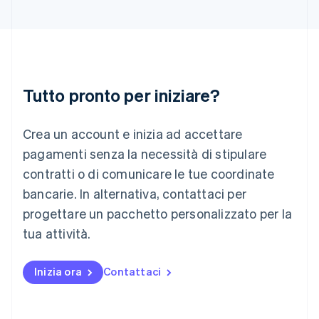
English
Italia
Italiano
English
Lettonia
English
Liechtenstein
Deutsch
English
Tutto pronto per iniziare?
Lituania
English
Crea un account e inizia ad accettare
Lussemburgo
Français
Deutsch
English
pagamenti senza la necessità di stipulare
Malaysia
contratti o di comunicare le tue coordinate
English
简体中文
Malta
bancarie. In alternativa, contattaci per
English
progettare un pacchetto personalizzato per la
Messico
tua attività.
Español
English
Norvegia
English
Inizia ora
Contattaci
Nuova Zelanda
English
Paesi Bassi