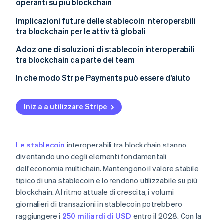
operanti su più blockchain
Allineamento dei prezzi tramite arbitraggio
Vulnerabilità dei bridge
Implicazioni future delle stablecoin interoperabili
Visibilità e attestazioni delle garanzie
tra blockchain per le attività globali
Liquidità frammentata
Affidabilità di bridge e protocolli
Adozione di soluzioni di stablecoin interoperabili
Complessità del flusso di lavoro
tra blockchain da parte dei team
Esposizione alle normative
Basa la decisione sul caso d’uso
In che modo Stripe Payments può essere d’aiuto
Confusione per gli utenti
Scegli stablecoin adatte ai tuoi mercati
Inizia a utilizzare Stripe
Valuta le modalità di trasferimento tra blockchain
Progetta soluzioni resilienti
Le stablecoin
interoperabili tra blockchain stanno
Riduci la complessità multichain per l’utente
diventando uno degli elementi fondamentali
dell'economia multichain. Mantengono il valore stabile
tipico di una stablecoin e lo rendono utilizzabile su più
blockchain. Al ritmo attuale di crescita, i volumi
giornalieri di transazioni in stablecoin potrebbero
raggiungere i
250 miliardi di USD
entro il 2028. Con la