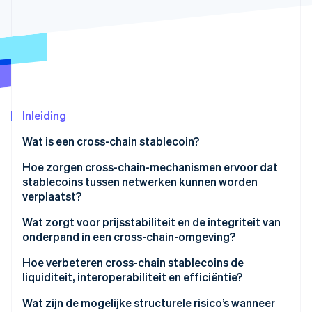
Oprichting van een start-up
Climate
Ecosysteem
CO₂-verwijdering
Partners
Identity
Stripe App Marketplace
Online identiteitsverificatie
Inleiding
Wat is een cross-chain stablecoin?
Stripe Sessions 2026
Hoe zorgen cross-chain-mechanismen ervoor dat
Ontdek hoe Stripe de economische infrastructuu
stablecoins tussen netwerken kunnen worden
Nu bekijken
verplaatst?
Wat zorgt voor prijsstabiliteit en de integriteit van
onderpand in een cross-chain-omgeving?
Uniforme onderpanddekking
Hoe verbeteren cross-chain stablecoins de
liquiditeit, interoperabiliteit en efficiëntie?
Controles voor ’burn-and-mint’ of ’lock-and-unlock’
Wat zijn de mogelijke structurele risico’s wanneer