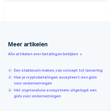
English
Svenska
Frankrijk
Français
English
Gibraltar
English
Griekenland
English
Hongarije
Meer artikelen
English
Hongkong SAR, China
English
简体中文
Alle artikelen over betalingen bekijken
Ierland
English
India
Een stablecoin maken, van concept tot lancering
English
Hoe je cryptobetalingen accepteert: een gids
Italië
Italiano
English
voor ondernemingen
Japan
Het cryptovaluta-ecosysteem uitgelegd: een
日本語
English
gids voor ondernemingen
Kroatië
English
Italiano
Letland