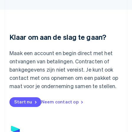
English
Liechtenstein
Deutsch
English
Litouwen
English
Luxemburg
Klaar om aan de slag te gaan?
Français
Deutsch
English
Maleisië
English
简体中文
Maak een account en begin direct met het
Malta
ontvangen van betalingen. Contracten of
English
Mexico
bankgegevens zijn niet vereist. Je kunt ook
Español
English
contact met ons opnemen om een pakket op
Nederland
maat voor je onderneming samen te stellen.
Nederlands
English
Nieuw-Zeeland
English
Start nu
Neem contact op
Noorwegen
English
Oostenrijk
Deutsch
English
Polen