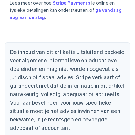
Lees meer over hoe
Stripe Payments
je online en
fysieke betalingen kan ondersteunen, of
ga vandaag
nog aan de slag
.
Australië
English
België
Nederlands
Français
Deutsch
English
Brazilië
De inhoud van dit artikel is uitsluitend bedoeld
Português
English
Bulgarije
voor algemene informatieve en educatieve
English
doeleinden en mag niet worden opgevat als
Canada
juridisch of fiscaal advies. Stripe verklaart of
English
Français
Cyprus
garandeert niet dat de informatie in dit artikel
English
nauwkeurig, volledig, adequaat of actueel is.
Denemarken
English
Voor aanbevelingen voor jouw specifieke
Duitsland
situatie moet je het advies inwinnen van een
Deutsch
English
Estland
bekwame, in je rechtsgebied bevoegde
English
advocaat of accountant.
Finland