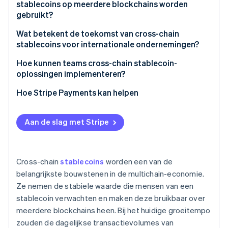
Door arbitrage gestuurde prijsafstemming
stablecoins op meerdere blockchains worden
gebruikt?
Zichtbaarheid van onderpand en verklaringen
Kwetsbaarheden in de brug
Wat betekent de toekomst van cross-chain
Betrouwbaarheid van bridges en protocollen
stablecoins voor internationale ondernemingen?
Versnipperde liquiditeit
Hoe kunnen teams cross-chain stablecoin-
Uitdagingen in de workflow
oplossingen implementeren?
Regelgeving
Veranker de beslissing in je toepassing
Hoe Stripe Payments kan helpen
Verwarring bij gebruikers
Kies stablecoins die bij je markten passen
Aan de slag met Stripe
Evalueer je cross-chain-routes
Ontwerp met het oog op veerkracht
Cross-chain
stablecoins
worden een van de
Verberg de complexiteit van multichain
belangrijkste bouwstenen in de multichain-economie.
Ze nemen de stabiele waarde die mensen van een
stablecoin verwachten en maken deze bruikbaar over
meerdere blockchains heen. Bij het huidige groeitempo
zouden de dagelijkse transactievolumes van