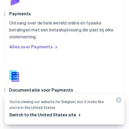
English
Portugal
Português
English
Payments
Roemenië
Ontvang over de hele wereld online en fysieke
English
betalingen met een betaaloplossing die past bij elke
Singapore
English
简体中文
onderneming.
Slovenië
Alles over Payments
English
Italiano
Slowakije
English
Spanje
Español
English
Thailand
ไทย
English
Documentatie voor Payments
Tsjechië
English
Vind een whitepaper over de integratie van de betaal-
Vasteland van China
You’re viewing our website for Belgium, but it looks like
API's van Stripe.
you’re in the United States.
简体中文
English
Verenigd Koninkrijk
Switch to the United States site
Bekijk de documentatie
English
Verenigde Arabische Emiraten