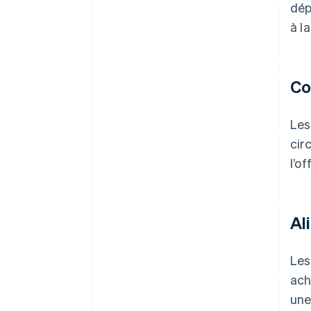
dép
à l
Co
Les
cir
l’o
Al
Les
ach
une