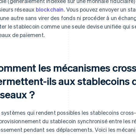
ble (généralement indexée sur une monnaie fiduciaire) 
sieurs réseaux
blockchain
. Vous pouvez envoyer un stab
 une autre sans virer des fonds ni procéder à un échan
iter le stablecoin comme une seule devise unifiée qui s
eaux de paiement.
omment les mécanismes cross
rmettent-ils aux stablecoins d
éseaux ?
 systèmes qui rendent possibles les stablecoins cross
pprovisionnement du stablecoin synchronisé entre les r
ssement pendant ses déplacements. Voici les mécanis