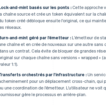
Lock-and-mint basés sur les ponts :
Cette approche ver
la chaîne source et crée un token équivalent sur la cha
du token créé débloque ensuite l’original, ce qui maintie
les réseaux.
Burn-and-mint géré par l’émetteur :
L’émetteur de sta
une chaîne et en crée de nouveaux sur une autre sans 
dans un contrat. Cela évite de bloquer de grandes réser
original sur chaque chaîne sans versions « wrapped » (
valeur 1:1).
Transferts orchestrés par l’infrastructure :
Un servic
acheminement pour un déplacement cross-chain, qui p
ou une coordination de l’émetteur. L’utilisateur ne voit 
fournisseur gère le processus en arrière-plan.