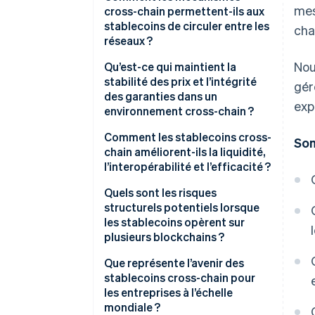
mes
cross-chain permettent-ils aux
stablecoins de circuler entre les
cha
réseaux ?
Nou
Qu’est-ce qui maintient la
stabilité des prix et l’intégrité
gér
des garanties dans un
exp
environnement cross-chain ?
Garanties unifiées
Comment les stablecoins cross-
Som
chain améliorent-ils la liquidité,
Commandes burn-and-mint ou
l’interopérabilité et l’efficacité ?
lock-and-unlock
Quels sont les risques
Alignement des prix par
structurels potentiels lorsque
arbitrage
les stablecoins opèrent sur
plusieurs blockchains ?
Visibilité et attestations
collatérales
Vulnérabilités des ponts
Que représente l’avenir des
stablecoins cross-chain pour
Fiabilité du pont et des
Liquidité fragmentée
les entreprises à l’échelle
protocoles
mondiale ?
Défis liés aux flux