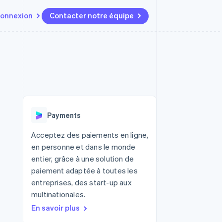
onnexion
Contacter notre équipe
Ressources
Écosystème
Contact
t marketplaces
Plus
Intégrations d'applications
Partenaires
Contacter notre équipe
Product roadmap
elle
Exemples de code
Stripe App Marketplace
Devenir partenaire
Découvrez les prochaines
r les
Blog des développeurs
évolutions
rs
État de l'API
Radar
Payments
Prévention de la fraude
ratif
Atlas
Acceptez des paiements en ligne,
Constitution de start-up
en personne et dans le monde
Climate
entier, grâce à une solution de
Élimination du carbone
paiement adaptée à toutes les
Identity
entreprises, des start-up aux
Vérification de l'identité
multinationales.
En savoir plus