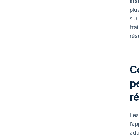
sta
plu
sur
tra
rés
C
pe
r
Les
l’a
ado