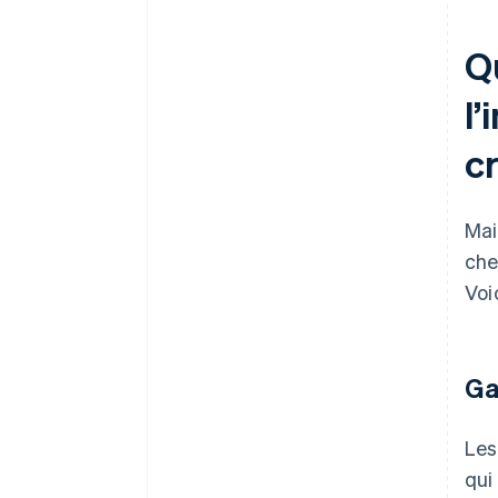
Qu
l
c
Mai
che
Voi
Ga
Les
qui