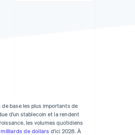
Stripe Sessions 2026
Découvrez comment
Stripe construit
l’infrastructure
économique de l’IA.
Regarder la vidéo
 de base les plus importants de
due d’un stablecoin et la rendent
croissance, les volumes quotidiens
milliards de dollars
d’ici 2028. À