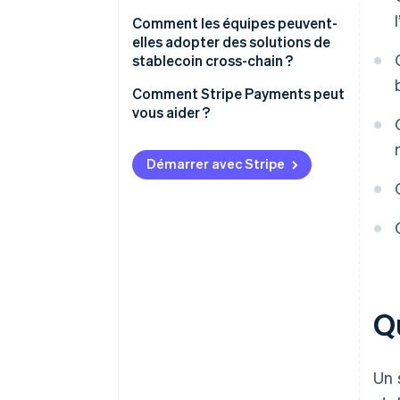
Comment les équipes peuvent-
Exposition réglementaire
elles adopter des solutions de
stablecoin cross-chain ?
Confusion des utilisateurs
Ancrez la décision dans votre
Comment Stripe Payments peut
cas d’usage
vous aider ?
Sélectionnez les stablecoins qui
correspondent à vos marchés
Démarrer avec Stripe
Évaluez vos parcours cross-
chain
Gardez la résilience à l’esprit
Masquez la complexité
multichaîne
Q
Un 