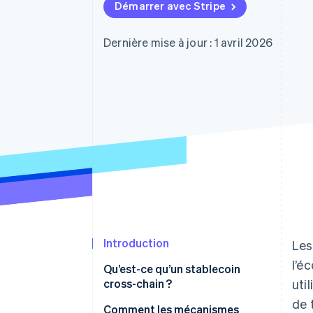
Authorization Boost
Démarrer avec Stripe
Acceptation optimisée
Link
Paiements accélérés
Dernière mise à jour : 1 avril 2026
Financial Connections
Comptes financiers associés
Introduction
Le
l’é
Qu’est-ce qu’un stablecoin
cross-chain ?
uti
de 
Comment les mécanismes