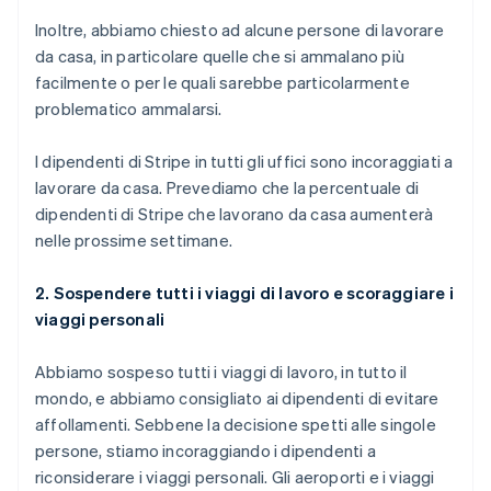
Liechtenstein
Deutsch
English
Inoltre, abbiamo chiesto ad alcune persone di lavorare
Lituania
da casa, in particolare quelle che si ammalano più
English
facilmente o per le quali sarebbe particolarmente
Lussemburgo
problematico ammalarsi.
Français
Deutsch
English
Malaysia
I dipendenti di Stripe in tutti gli uffici sono incoraggiati a
English
简体中文
Malta
lavorare da casa. Prevediamo che la percentuale di
English
dipendenti di Stripe che lavorano da casa aumenterà
Messico
nelle prossime settimane.
Español
English
Norvegia
2. Sospendere tutti i viaggi di lavoro e scoraggiare i
English
Nuova Zelanda
viaggi personali
English
Paesi Bassi
Abbiamo sospeso tutti i viaggi di lavoro, in tutto il
Nederlands
English
mondo, e abbiamo consigliato ai dipendenti di evitare
Polonia
affollamenti. Sebbene la decisione spetti alle singole
English
Portogallo
persone, stiamo incoraggiando i dipendenti a
Português
English
riconsiderare i viaggi personali. Gli aeroporti e i viaggi