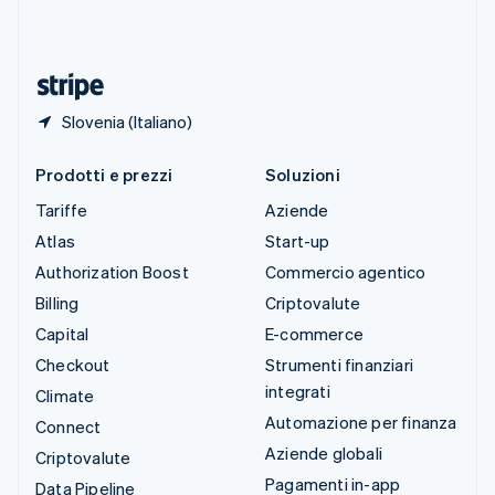
Thailandia
ไทย
English
Ungheria
English
Slovenia (Italiano)
Prodotti e prezzi
Soluzioni
Tariffe
Aziende
Atlas
Start-up
Authorization Boost
Commercio agentico
Billing
Criptovalute
Capital
E-commerce
Checkout
Strumenti finanziari
integrati
Climate
Automazione per finanza
Connect
Aziende globali
Criptovalute
Pagamenti in-app
Data Pipeline