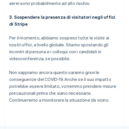
RAS di Hong Kong, Cina
aerei sono probabilmente ad alto rischio.
English
简体中文
Regno Unito
3. Sospendere la presenza di visitatori negli uffici
English
Repubblica Ceca
di Stripe
English
Romania
Per il momento, abbiamo sospeso tutte le visite ai
English
nostri uffici, a livello globale. Stiamo spostando gli
Singapore
incontri di persona e i colloqui con i candidati in
English
简体中文
videoconferenza, se possibile.
Slovacchia
English
Slovenia
Non sappiamo ancora quanto saranno gravi le
English
Italiano
conseguenze del COVID-19. Anche se il suo impatto
Spagna
potrebbe essere limitato, vorremmo prendere misure
Español
English
precauzionali prima che siano necessarie.
Stati Uniti
Continueremo a monitorare la situazione da vicino.
English
Español
简体中文
Svezia
Svenska
English
Svizzera
Deutsch
Français
Italiano
English