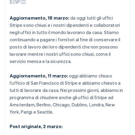
utente
Automazione
Australia
Gestione del denaro
Gestire gli
flessibile
Metodi di
della contabilità
Roadmap del prodotto
English
Piattaforme
abbonamenti
pagamento
Stripe Sigma
Conferenza annuale
Austria
SaaS
Offrire addebiti in base
Aggiornamento, 18 marzo:
da oggi tutti gli uffici
Accesso a
Report
Sessions
all'utilizzo
Deutsch
English
oltre 125
personalizzati
Stripe sono chiusi e i nostri dipendenti e collaboratori
Lavora con noi
Emettere carte
Belgio
Terminal
Data Pipeline
Sala stampa
garantite da stablecoin
negli uffici in tutto il mondo lavorano da casa. Stiamo
Nederlands
Français
Deutsch
English
Pagamenti di
Sincronizzazione
Stripe Press
Brasile
continuando a pagare i fornitori al fine di conservare il
Per settore
persona
dei dati
Esegui il provisioning e
Português
English
Authorization
posto di lavoro dei loro dipendenti che non possono
gestisci i servizi con gli
Bulgaria
Boost
Aziende di IA
agenti
lavorare mentre i nostri uffici sono chiusi, come il
Accettazione
Creator economy
English
Recapiti
servizio mensa e la sicurezza.
ottimizzata
Gaming
Canada
Link
Ospitalità, viaggi e
English
Français
Contattaci
Pagamento
tempo libero
Cina continentale
Aggiornamento, 11 marzo:
oggi abbiamo chiuso
Diventa nostro partner
Risorse
Assicurazione
accelerato
简体中文
English
l'ufficio di San Francisco di Stripe e abbiamo chiesto a
Media e
Financial
Cipro
tutti di lavorare da casa. Nei prossimi giorni, abbiamo in
intrattenimento
Integrazioni app
Connections
English
Organizzazioni non
Esempi di codice
Conti finanziari
programma di chiudere anche gli uffici di Stripe ad
Croazia
profit
Blog per sviluppatori
collegati
Amsterdam, Berlino, Chicago, Dublino, Londra, New
English
Italiano
Servizi professionali
Stato dell'API
Danimarca
York, Parigi e Seattle.
Pubblica
amministrazione
English
Commercio al dettaglio
Emirati Arabi Uniti
Post originale, 2 marzo:
Altro
English
Product roadmap