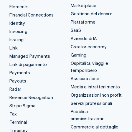
Marketplace
Elements
Gestione del denaro
Financial Connections
Piattaforme
Identity
SaaS
Invoicing
Aziende di IA
Issuing
Creator economy
Link
Gaming
Managed Payments
Ospitalità, viaggi e
Link di pagamento
tempo libero
Payments
Assicurazione
Payouts
Media e intrattenimento
Radar
Organizzazioni non profit
Revenue Recognition
Servizi professionali
Stripe Sigma
Pubblica
Tax
amministrazione
Terminal
Commercio al dettaglio
Treasury