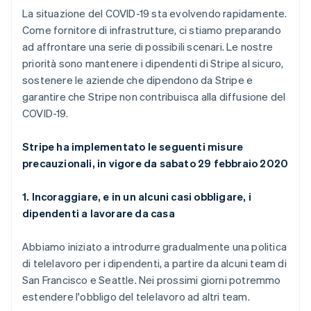
Estonia
Scopri cosa ti aspetta
La situazione del COVID-19 sta evolvendo rapidamente.
English
Come fornitore di infrastrutture, ci stiamo preparando
Radar
Finlandia
Ecosistema
Prevenzione delle frodi
ad affrontare una serie di possibili scenari. Le nostre
English
Svenska
Francia
priorità sono mantenere i dipendenti di Stripe al sicuro,
Partner
Atlas
Stripe App Marketplace
Costituzione di start-up
Français
English
sostenere le aziende che dipendono da Stripe e
Germania
garantire che Stripe non contribuisca alla diffusione del
Climate
Deutsch
English
Rimozione del carbonio
COVID-19.
Giappone
Identity
日本語
English
Verifica online dell'identità
Gibilterra
Stripe ha implementato le seguenti misure
English
precauzionali, in vigore da sabato 29 febbraio 2020
Grecia
English
1. Incoraggiare, e in un alcuni casi obbligare, i
India
dipendenti a lavorare da casa
English
Stripe Sessions 2026
Irlanda
Scopri come Stripe sta costruendo l'infrastruttura economi
English
Abbiamo iniziato a introdurre gradualmente una politica
Guarda ora
Italia
di telelavoro per i dipendenti, a partire da alcuni team di
Italiano
English
San Francisco e Seattle. Nei prossimi giorni potremmo
Lettonia
estendere l'obbligo del telelavoro ad altri team.
English