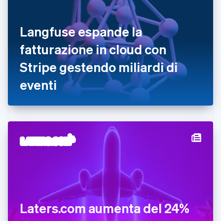
Danimarca
English
Emirati Arabi Uniti
Langfuse espande la
English
Estonia
fatturazione in cloud con
English
Stripe gestendo miliardi di
Finlandia
English
Svenska
eventi
Francia
Français
English
Germania
Deutsch
English
Giappone
日本語
English
Gibilterra
English
Grecia
English
India
English
Irlanda
Laters.com aumenta del 24%
English