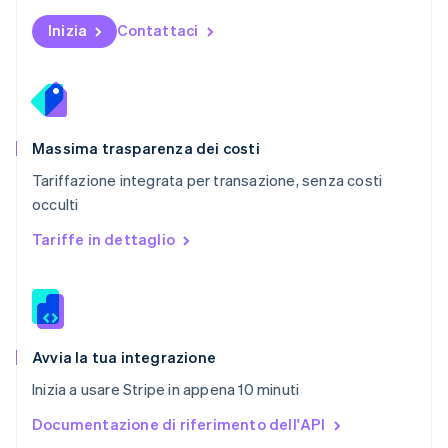
Polonia
English
Inizia
Contattaci
Portogallo
Português
English
RAS di Hong Kong, Cina
English
简体中文
Regno Unito
English
Massima trasparenza dei costi
Repubblica Ceca
Tariffazione integrata per transazione, senza costi
English
occulti
Romania
English
Tariffe in dettaglio
Singapore
English
简体中文
Slovacchia
English
Slovenia
English
Italiano
Avvia la tua integrazione
Spagna
Inizia a usare Stripe in appena 10 minuti
Español
English
Stati Uniti
Documentazione di riferimento dell'API
English
Español
简体中文