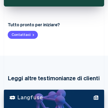
Australia
Tutto pronto per iniziare?
English
Austria
Contattaci
Deutsch
English
Belgio
Nederlands
Français
Deutsch
English
Brasile
Português
English
Bulgaria
English
Canada
English
Français
Leggi altre testimonianze di clienti
Cina continentale
简体中文
English
Cipro
English
Croazia
English
Italiano