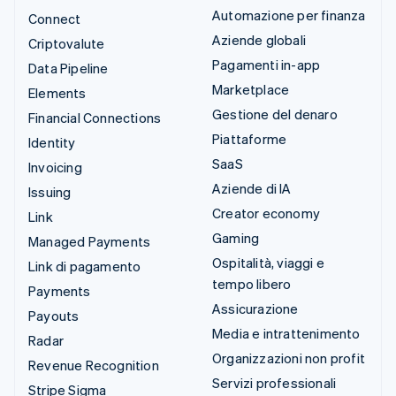
Automazione per finanza
Connect
Aziende globali
Criptovalute
Pagamenti in-app
Data Pipeline
Marketplace
Elements
Gestione del denaro
Financial Connections
Piattaforme
Identity
SaaS
Invoicing
Aziende di IA
Issuing
Creator economy
Link
Gaming
Managed Payments
Ospitalità, viaggi e
Link di pagamento
tempo libero
Payments
Assicurazione
Payouts
Media e intrattenimento
Radar
Organizzazioni non profit
Revenue Recognition
Servizi professionali
Stripe Sigma