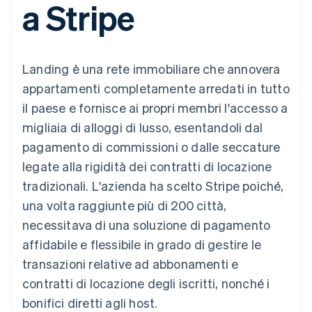
a Stripe
utente
Automazione
Gestione del denaro
Gestire gli
flessibile
Metodi di
della contabilità
Roadmap del prodotto
Piattaforme
abbonamenti
pagamento
Stripe Sigma
Conferenza annuale
SaaS
Offrire addebiti in base
Access to 125+
Report
Sessions
all'utilizzo
Terminal
personalizzati
Lavora con noi
Emettere carte
Landing è una rete immobiliare che annovera
Pagamenti di
Data Pipeline
Sala stampa
garantite da stablecoin
persona
Sincronizzazione
Stripe Press
appartamenti completamente arredati in tutto
Per settore
Authorization
dei dati
Esegui il provisioning e
il paese e fornisce ai propri membri l'accesso a
Boost
gestisci i servizi con gli
Accettazione
Aziende di IA
agenti
migliaia di alloggi di lusso, esentandoli dal
ottimizzata
Creator economy
Recapiti
pagamento di commissioni o dalle seccature
Link
Gaming
Pagamento
Ospitalità, viaggi e
Contattaci
legate alla rigidità dei contratti di locazione
accelerato
tempo libero
Diventa nostro partner
Risorse
Assicurazione
tradizionali. L'azienda ha scelto Stripe poiché,
Financial
Media e
Connections
una volta raggiunte più di 200 città,
intrattenimento
Integrazioni app
Conti finanziari
Organizzazioni non
Esempi di codice
collegati
necessitava di una soluzione di pagamento
profit
Blog per sviluppatori
affidabile e flessibile in grado di gestire le
Servizi professionali
Stato dell'API
Pubblica
transazioni relative ad abbonamenti e
amministrazione
Altro
contratti di locazione degli iscritti, nonché i
Commercio al dettaglio
Product roadmap
bonifici diretti agli host.
Scopri cosa ti aspetta