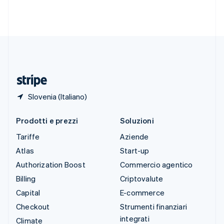
Svezia
Svenska
English
Svizzera
Deutsch
Français
Italiano
English
Thailandia
ไทย
English
Ungheria
English
Slovenia (Italiano)
Prodotti e prezzi
Soluzioni
Tariffe
Aziende
Atlas
Start-up
Authorization Boost
Commercio agentico
Billing
Criptovalute
Capital
E-commerce
Checkout
Strumenti finanziari
integrati
Climate