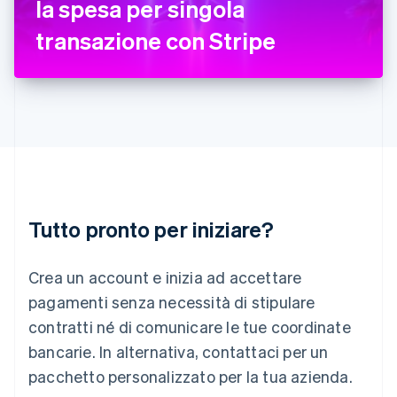
la spesa per singola
Italia
Italiano
English
transazione con Stripe
Lettonia
English
Liechtenstein
Deutsch
English
Lituania
English
Lussemburgo
Français
Deutsch
English
Malaysia
English
简体中文
Tutto pronto per iniziare?
Malta
English
Messico
Crea un account e inizia ad accettare
Español
English
Norvegia
pagamenti senza necessità di stipulare
English
contratti né di comunicare le tue coordinate
Nuova Zelanda
bancarie. In alternativa, contattaci per un
English
Paesi Bassi
pacchetto personalizzato per la tua azienda.
Nederlands
English