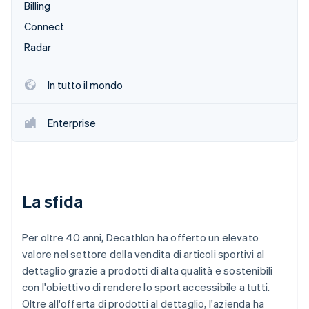
Billing
Scopri cosa ti aspetta
Connect
Radar
Ecosistema
Prevenzione delle frodi
Radar
Partner
Atlas
Stripe App Marketplace
Costituzione di start-up
In tutto il mondo
Climate
Rimozione del carbonio
Enterprise
Identity
Verifica online dell'identità
La sfida
Stripe Sessions 2026
Per oltre 40 anni, Decathlon ha offerto un elevato
Scopri come Stripe sta costruendo l'infrastruttura economi
Guarda ora
valore nel settore della vendita di articoli sportivi al
dettaglio grazie a prodotti di alta qualità e sostenibili
con l'obiettivo di rendere lo sport accessibile a tutti.
Oltre all'offerta di prodotti al dettaglio, l'azienda ha