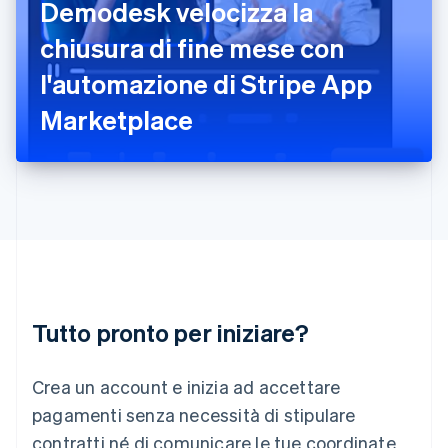
Demodesk velocizza la
English
Irlanda
chiusura di fine mese con
English
l'automazione di Stripe App
Italia
Italiano
English
Marketplace
Lettonia
English
Liechtenstein
Deutsch
English
Lituania
English
Lussemburgo
Français
Deutsch
English
Malaysia
English
简体中文
Tutto pronto per iniziare?
Malta
English
Messico
Crea un account e inizia ad accettare
Español
English
Norvegia
pagamenti senza necessità di stipulare
English
contratti né di comunicare le tue coordinate
Nuova Zelanda