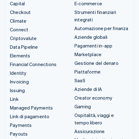
Capital
E-commerce
Checkout
Strumenti finanziari
integrati
Climate
Automazione per finanza
Connect
Aziende globali
Criptovalute
Pagamenti in-app
Data Pipeline
Marketplace
Elements
Gestione del denaro
Financial Connections
Piattaforme
Identity
SaaS
Invoicing
Aziende di IA
Issuing
Creator economy
Link
Gaming
Managed Payments
Ospitalità, viaggi e
Link di pagamento
tempo libero
Payments
Assicurazione
Payouts