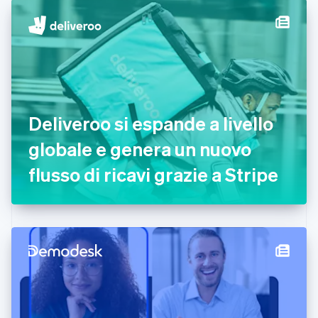
English
Croazia
English
Italiano
Danimarca
English
Emirati Arabi Uniti
English
Estonia
Deliveroo si espande a livello
English
globale e genera un nuovo
Finlandia
English
Svenska
flusso di ricavi grazie a Stripe
Francia
Français
English
Germania
Deutsch
English
Giappone
日本語
English
Gibilterra
English
Grecia
English
India