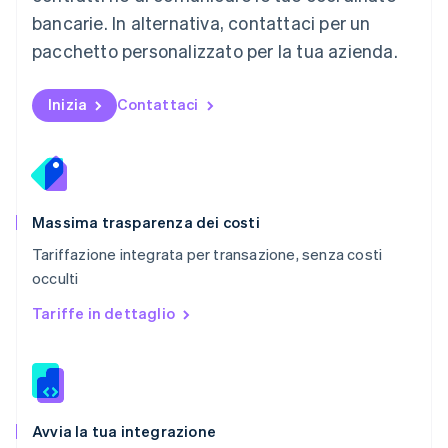
bancarie. In alternativa, contattaci per un
English
Paesi Bassi
pacchetto personalizzato per la tua azienda.
Nederlands
English
Polonia
English
Inizia
Contattaci
Portogallo
Português
English
RAS di Hong Kong, Cina
English
简体中文
Regno Unito
English
Massima trasparenza dei costi
Repubblica Ceca
Tariffazione integrata per transazione, senza costi
English
occulti
Romania
English
Tariffe in dettaglio
Singapore
English
简体中文
Slovacchia
English
Slovenia
English
Italiano
Avvia la tua integrazione
Spagna