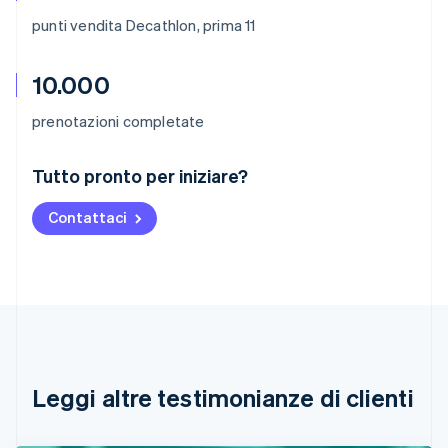
punti vendita Decathlon, prima 11
10.000
prenotazioni completate
Australia
Tutto pronto per iniziare?
English
Austria
Contattaci
Deutsch
English
Belgio
Nederlands
Français
Deutsch
English
Brasile
Português
English
Bulgaria
English
Canada
English
Français
Leggi altre testimonianze di clienti
Cina continentale
简体中文
English
Cipro