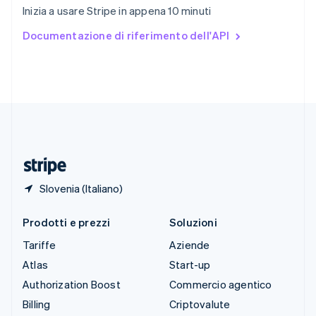
Inizia a usare Stripe in appena 10 minuti
Español
English
Stati Uniti
Documentazione di riferimento dell'API
English
Español
简体中文
Svezia
Svenska
English
Svizzera
Deutsch
Français
Italiano
English
Thailandia
ไทย
English
Ungheria
English
Slovenia (Italiano)
Prodotti e prezzi
Soluzioni
Tariffe
Aziende
Atlas
Start-up
Authorization Boost
Commercio agentico
Billing
Criptovalute