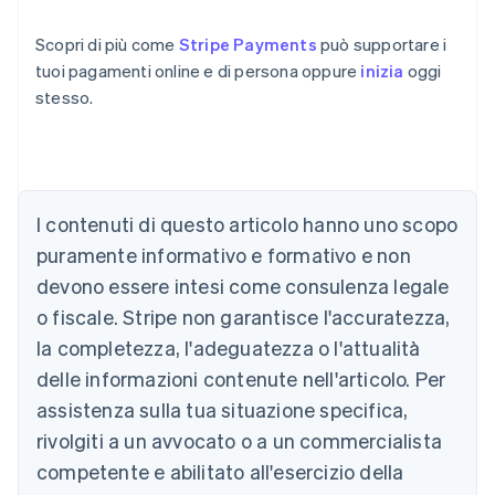
Scopri di più come
Stripe Payments
può supportare i
tuoi pagamenti online e di persona oppure
inizia
oggi
stesso.
I contenuti di questo articolo hanno uno scopo
Australia
English
puramente informativo e formativo e non
Austria
devono essere intesi come consulenza legale
Deutsch
English
Belgio
o fiscale. Stripe non garantisce l'accuratezza,
Nederlands
Français
Deutsch
English
la completezza, l'adeguatezza o l'attualità
Brasile
delle informazioni contenute nell'articolo. Per
Português
English
Bulgaria
assistenza sulla tua situazione specifica,
English
rivolgiti a un avvocato o a un commercialista
Canada
competente e abilitato all'esercizio della
English
Français
Cina continentale