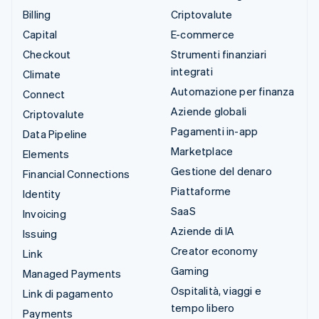
Billing
Criptovalute
Capital
E-commerce
Checkout
Strumenti finanziari
integrati
Climate
Automazione per finanza
Connect
Aziende globali
Criptovalute
Pagamenti in-app
Data Pipeline
Marketplace
Elements
Gestione del denaro
Financial Connections
Piattaforme
Identity
SaaS
Invoicing
Aziende di IA
Issuing
Creator economy
Link
Gaming
Managed Payments
Ospitalità, viaggi e
Link di pagamento
tempo libero
Payments