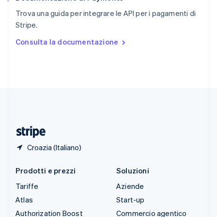
English
Italiano
Trova una guida per integrare le API per i pagamenti di
Spagna
Stripe.
Español
English
Stati Uniti
Consulta la documentazione
English
Español
简体中文
Svezia
Svenska
English
Svizzera
Deutsch
Français
Italiano
English
Thailandia
ไทย
English
Ungheria
English
Croazia (Italiano)
Prodotti e prezzi
Soluzioni
Tariffe
Aziende
Atlas
Start-up
Authorization Boost
Commercio agentico