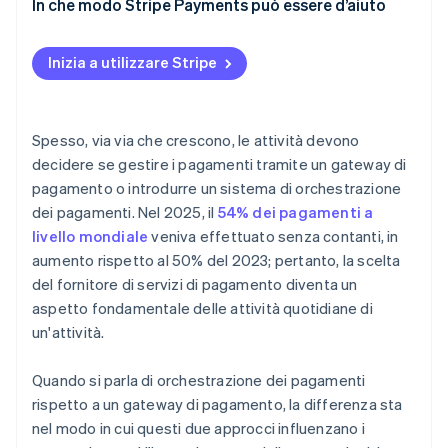
Copertura geografica
In che modo Stripe Payments può essere d’aiuto
Conversione del cliente
Crescita e volume delle transazioni
Efficienza dei costi
Inizia a utilizzare Stripe
Preferenze di metodo di pagamento
Operazioni efficienti
Risorse interne
Velocità di espansione
Spesso, via via che crescono, le attività devono
Tolleranza al rischio e dipendenza dai fornitori
decidere se gestire i pagamenti tramite un gateway di
pagamento o introdurre un sistema di orchestrazione
dei pagamenti. Nel 2025, il
54% dei pagamenti a
livello mondiale
veniva effettuato senza contanti, in
aumento rispetto al 50% del 2023; pertanto, la scelta
del fornitore di servizi di pagamento diventa un
aspetto fondamentale delle attività quotidiane di
un'attività.
Quando si parla di orchestrazione dei pagamenti
rispetto a un gateway di pagamento, la differenza sta
nel modo in cui questi due approcci influenzano i