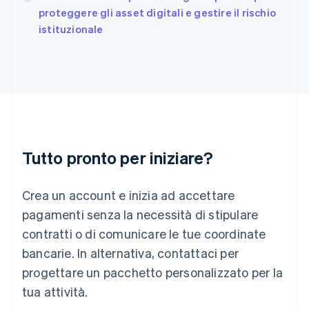
English
proteggere gli asset digitali e gestire il rischio
India
istituzionale
English
Irlanda
English
Italia
Italiano
English
Lettonia
English
Liechtenstein
Deutsch
English
Tutto pronto per iniziare?
Lituania
English
Crea un account e inizia ad accettare
Lussemburgo
Français
Deutsch
English
pagamenti senza la necessità di stipulare
Malaysia
contratti o di comunicare le tue coordinate
English
简体中文
Malta
bancarie. In alternativa, contattaci per
English
progettare un pacchetto personalizzato per la
Messico
tua attività.
Español
English
Norvegia