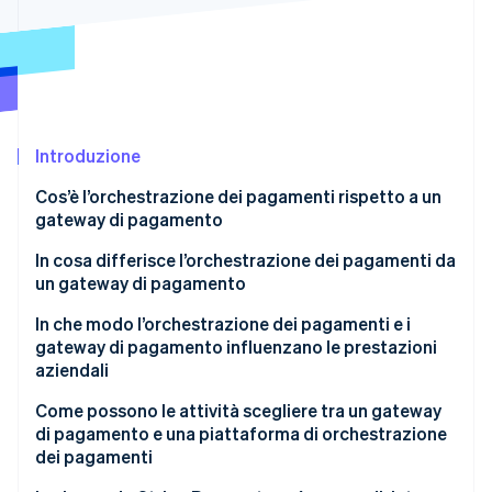
Scopri cosa ti aspetta
Radar
Ecosistema
Prevenzione delle frodi
Partner
Atlas
Stripe App Marketplace
Costituzione di start-up
Introduzione
Climate
Rimozione del carbonio
Cos’è l’orchestrazione dei pagamenti rispetto a un
Identity
gateway di pagamento
Verifica online dell'identità
In cosa differisce l’orchestrazione dei pagamenti da
un gateway di pagamento
Controllo e fiducia
In che modo l’orchestrazione dei pagamenti e i
gateway di pagamento influenzano le prestazioni
Stripe Sessions 2026
Flessibilità di pagamento
aziendali
Scopri come Stripe sta costruendo l'infrastruttura economi
Guarda ora
Capacità di cambiare
Tassi di autorizzazione e ricavi recuperati
Come possono le attività scegliere tra un gateway
di pagamento e una piattaforma di orchestrazione
Profondità dell’integrazione
Affidabilità e operatività della procedura di
dei pagamenti
pagamento