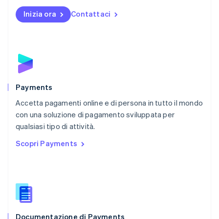
English
Inizia ora
Contattaci
Nuova Zelanda
English
Paesi Bassi
Nederlands
English
Polonia
English
Portogallo
Português
English
Payments
RAS di Hong Kong, Cina
Accetta pagamenti online e di persona in tutto il mondo
English
简体中文
con una soluzione di pagamento sviluppata per
Regno Unito
English
qualsiasi tipo di attività.
Repubblica Ceca
Scopri Payments
English
Romania
English
Singapore
English
简体中文
Slovacchia
English
Documentazione di Payments
Slovenia