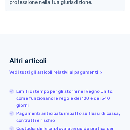
professione nella tua giurisdizione.
简体中文
English
Cipro
English
Croazia
English
Italiano
Danimarca
English
Emirati Arabi Uniti
English
Estonia
Altri articoli
English
Finlandia
Vedi tutti gli articoli relativi ai pagamenti
English
Svenska
Francia
Français
English
Limiti di tempo per gli storni nel Regno Unito:
Germania
come funzionano le regole dei 120 e dei 540
Deutsch
English
giorni
Giappone
日本語
English
Pagamenti anticipati: impatto su flussi di cassa,
Gibilterra
contratti e rischio
English
Custodia delle criptovalute: guida pratica per
Grecia