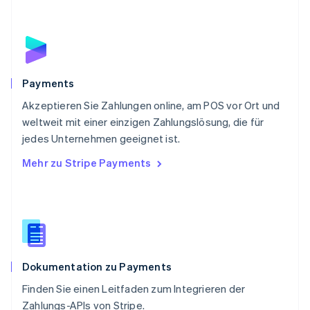
Português
English
Rumänien
English
Schweden
Svenska
English
Schweiz
Payments
Deutsch
Français
Italiano
English
Akzeptieren Sie Zahlungen online, am POS vor Ort und
Singapur
English
简体中文
weltweit mit einer einzigen Zahlungslösung, die für
Slowakei
jedes Unternehmen geeignet ist.
English
Mehr zu Stripe Payments
Slowenien
English
Italiano
Sonderverwaltungsregion Hongkong,
China
English
简体中文
Spanien
Español
English
Dokumentation zu Payments
Thailand
ไทย
English
Finden Sie einen Leitfaden zum Integrieren der
Tschechische Republik
Zahlungs-APIs von Stripe.
English