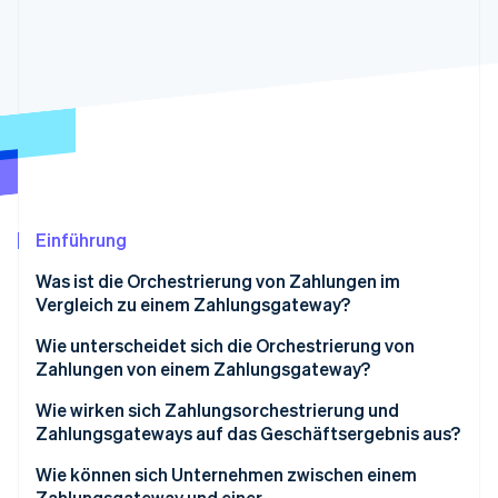
Betrugsprävention
Ecosystem
Atlas
Start-up-Gründung
Partner
Stripe App-Marktplatz
Climate
CO₂-Entnahme
Identity
Online-Identitätsprüfung
Einführung
Was ist die Orchestrierung von Zahlungen im
Stripe-Sessions 2026
Vergleich zu einem Zahlungsgateway?
Erfahren Sie, wie Stripe Lösungen für die W
Jetzt ansehen
Wie unterscheidet sich die Orchestrierung von
Zahlungen von einem Zahlungsgateway?
Kontrolle vs. Vertrauen
Wie wirken sich Zahlungsorchestrierung und
Zahlungsgateways auf das Geschäftsergebnis aus?
Flexibilität bei der Zahlung
Autorisierungsraten und verzeichneter Umsatz
Wie können sich Unternehmen zwischen einem
Fähigkeit zur Veränderung
Zahlungsgateway und einer