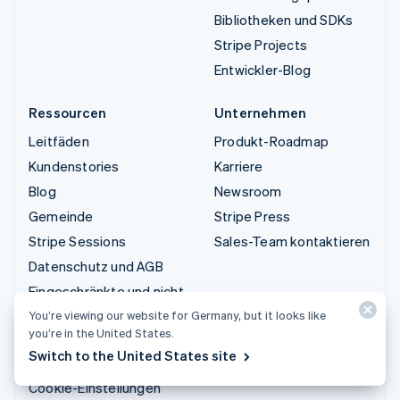
Bibliotheken und SDKs
Stripe Projects
Entwickler-Blog
Ressourcen
Unternehmen
Leitfäden
Produkt-Roadmap
Kundenstories
Karriere
Blog
Newsroom
Gemeinde
Stripe Press
Stripe Sessions
Sales-Team kontaktieren
Datenschutz und AGB
Eingeschränkte und nicht
zugelassene Geschäfte
You’re viewing our website for Germany, but it looks like
you’re in the United States.
Lizenzen
Switch to the United States site
Sitemap
Cookie-Einstellungen