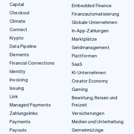
Capital
Embedded Finance
Checkout
Finanzautomatisierung
Climate
Globale Unternehmen
Connect
In-App-Zahlungen
Krypto
Marktplätze
Data Pipeline
Geldmanagement
Elements
Plattformen
Financial Connections
SaaS
Identity
KI-Unternehmen
Invoicing
Creator Economy
Issuing
Gaming
Link
Bewirtung, Reisen und
Managed Payments
Freizeit
Zahlungslinks
Versicherungen
Payments
Medien und Unterhaltung
Payouts
Gemeinnützige