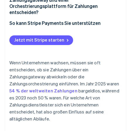
Zuverlässigkeit und Erreichbarkeit beim
Orchestrierungsplattform für Zahlungen
Tiefe der Integration
Bezahlvorgang
entscheiden?
Kundenkonversion
Geografische Reichweite
So kann Stripe Payments Sie unterstützen
Kosteneffizienz
Transaktionsvolumen und Wachstum
Jetzt mit Stripe starten
Effiziente Abläufe
Bevorzugte Zahlungsmethoden
Geschwindigkeit der Expansion
Interne Ressourcen
Wenn Unternehmen wachsen, müssen sie oft
Risikotoleranz und Abhängigkeit vom Anbieter
entscheiden, ob sie Zahlungen über ein
Zahlungsgateway abwickeln oder die
Zahlungsorchestrierung einführen. Im Jahr 2025 waren
54 % der weltweiten Zahlungen
bargeldlos, während
es 2023 noch 50 % waren. Für welche Art von
Zahlungsdienstleister sich ein Unternehmen
entscheidet, hat also großen Einfluss auf seine
alltäglichen Abläufe.