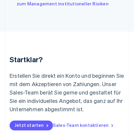
zum Management institutioneller Risiken
Deutsch
English
Litauen
English
Luxemburg
Français
Deutsch
English
Malaysia
English
简体中文
Malta
English
Startklar?
Mexiko
Español
English
Neuseeland
Erstellen Sie direkt ein Konto und beginnen Sie
English
mit dem Akzeptieren von Zahlungen. Unser
Niederlande
Nederlands
English
Sales-Team berät Sie gerne und gestaltet für
Norwegen
Sie ein individuelles Angebot, das ganz auf Ihr
English
Österreich
Unternehmen abgestimmt ist.
Deutsch
English
Polen
Jetzt starten
Sales-Team kontaktieren
English
Portugal