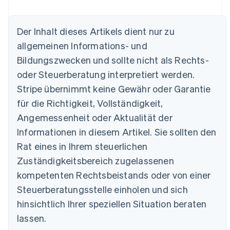
Der Inhalt dieses Artikels dient nur zu
allgemeinen Informations- und
Bildungszwecken und sollte nicht als Rechts-
Australien
oder Steuerberatung interpretiert werden.
English
Belgien
Stripe übernimmt keine Gewähr oder Garantie
Nederlands
Français
Deutsch
English
für die Richtigkeit, Vollständigkeit,
Brasilien
Português
English
Angemessenheit oder Aktualität der
Bulgarien
Informationen in diesem Artikel. Sie sollten den
English
Dänemark
Rat eines in Ihrem steuerlichen
English
Zuständigkeitsbereich zugelassenen
Deutschland
kompetenten Rechtsbeistands oder von einer
Deutsch
English
Estland
Steuerberatungsstelle einholen und sich
English
hinsichtlich Ihrer speziellen Situation beraten
Festlandchina
lassen.
简体中文
English
Finnland