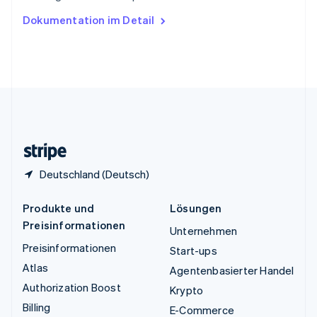
Ungarn
Dokumentation im Detail
English
Vereinigte Arabische Emirate
English
Vereinigte Staaten
English
Español
简体中文
Vereinigtes Königreich
English
Zypern
English
Deutschland (Deutsch)
Produkte und
Lösungen
Preisinformationen
Unternehmen
Preisinformationen
Start-ups
Atlas
Agentenbasierter Handel
Authorization Boost
Krypto
Billing
E-Commerce