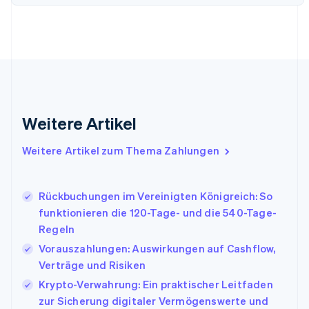
English
Svenska
Frankreich
Français
English
Gibraltar
English
Griechenland
English
Indien
Weitere Artikel
English
Irland
Weitere Artikel zum Thema Zahlungen
English
Italien
Italiano
English
Japan
Rückbuchungen im Vereinigten Königreich: So
日本語
English
funktionieren die 120-Tage- und die 540-Tage-
Kanada
Regeln
English
Français
Vorauszahlungen: Auswirkungen auf Cashflow,
Kroatien
English
Italiano
Verträge und Risiken
Lettland
Krypto-Verwahrung: Ein praktischer Leitfaden
English
zur Sicherung digitaler Vermögenswerte und
Liechtenstein