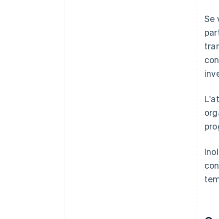
Se 
par
tra
con
inv
L'a
org
pro
Ino
con
tem