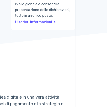
livello globale e consenti la
presentazione delle dichiarazioni,
tutto in un unico posto.
Stripe Sessions 2026
Scopri come Stripe sta
Ulteriori informazioni
costruendo
l'infrastruttura
economica per l'IA.
Guarda ora
ea digitale in una vera attività
odi di pagamento o la strategia di