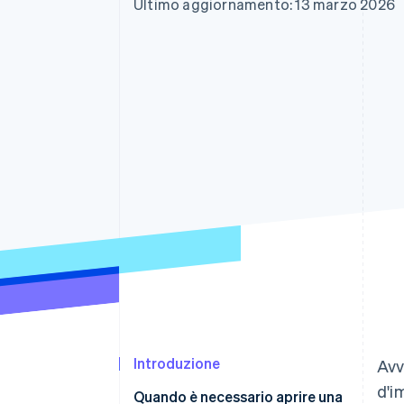
Ultimo aggiornamento: 13 marzo 2026
Link
Pagamento accelerato
Financial Connections
Conti finanziari collegati
Introduzione
Avv
d'i
Quando è necessario aprire una