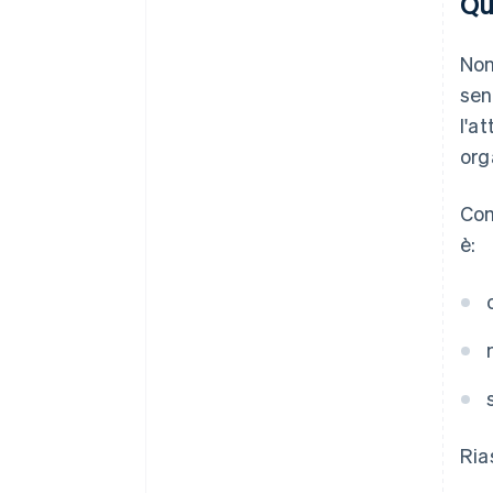
Qu
Non
sen
l'a
org
Com
è:
Ria