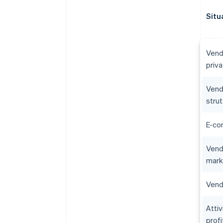
Situ
Vendi
priva
Vend
strut
E-co
Vend
mark
Vendi
Attiv
profi