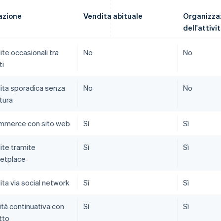
azione
Vendita abituale
Organizza
dell'attivi
te occasionali tra
No
No
ti
ita sporadica senza
No
No
tura
mmerce con sito web
Sì
Sì
ite tramite
Sì
Sì
etplace
ta via social network
Sì
Sì
ità continuativa con
Sì
Sì
tto