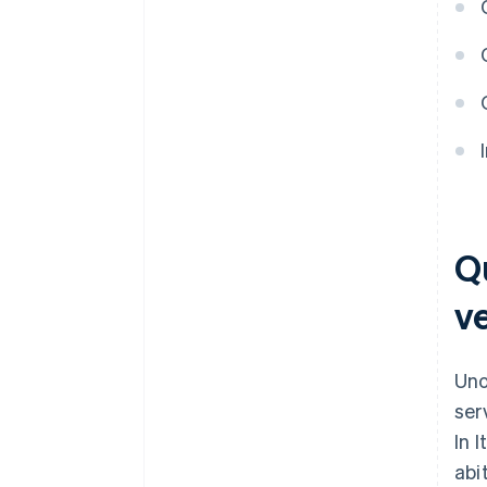
Q
v
Uno
ser
In 
abi