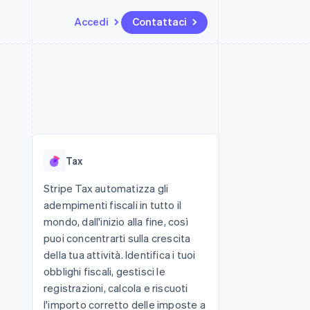
Accedi
Contattaci
Risorse
Ecosistema
Recapiti
me e marketplace
Altro
Integrazioni app
Partner
Contattaci
Product roadmap
ns
Esempi di codice
Stripe App Marketplace
Diventa nostro partner
Scopri cosa ti aspetta
 piattaforme
Blog per sviluppatori
ibero
Stato dell'API
Radar
Prevenzione delle frodi
Tax
Atlas
Costituzione di start-up
Stripe Tax automatizza gli
adempimenti fiscali in tutto il
Climate
Rimozione del carbonio
mondo, dall'inizio alla fine, così
puoi concentrarti sulla crescita
Identity
Verifica online dell'identità
della tua attività. Identifica i tuoi
obblighi fiscali, gestisci le
registrazioni, calcola e riscuoti
l'importo corretto delle imposte a