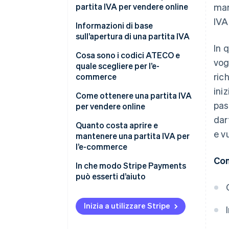
partita IVA per vendere online
mar
IVA
Qual è il limite di vendite online
Informazioni di base
senza partita IVA?
sull’apertura di una partita IVA
In 
Cosa succede se apro un e-
Scelta della forma giuridica
Cosa sono i codici ATECO e
vog
commerce senza partita IVA?
quale scegliere per l’e-
Scelta del regime fiscale
ric
commerce
ini
Come ottenere una partita IVA
pas
per vendere online
dar
Come richiedere l’apertura della
Quanto costa aprire e
e v
partita IVA
mantenere una partita IVA per
l’e-commerce
Quali informazioni devi
Con
comunicare
Costi di apertura
In che modo Stripe Payments
può esserti d’aiuto
Passi successivi all’apertura
Costi di gestione annuali
della partita IVA
Inizia a utilizzare Stripe